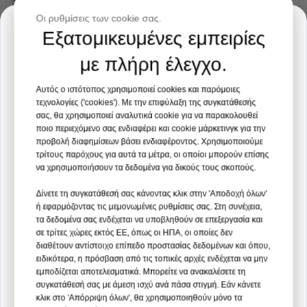
Οι ρυθμίσεις των cookie σας.
Πρόσκληση εκδήλωσης
Εξατομικευμένες εμπειρίες
με πλήρη έλεγχο.
Ιατρική Έκθεση Φιλιππίνων 2026
Αυτός ο ιστότοπος χρησιμοποιεί cookies και παρόμοιες
Τόπος διεξαγωγής:
Μανίλα, Φιλιππίνες
τεχνολογίες ('cookies'). Με την επιφύλαξη της συγκατάθεσής
σας, θα χρησιμοποιεί αναλυτικά cookie για να παρακολουθεί
Ημερομηνία:
19 – 21 Αυγούστου 2026
ποιο περιεχόμενο σας ενδιαφέρει και cookie μάρκετινγκ για την
προβολή διαφημίσεων βάσει ενδιαφέροντος. Χρησιμοποιούμε
τρίτους παρόχους για αυτά τα μέτρα, οι οποίοι μπορούν επίσης
Περίπτερο Νο. 35
1. Έγκυρες Πιστοποιήσεις & Ολοκληρωμένες
να χρησιμοποιήσουν τα δεδομένα για δικούς τους σκοπούς.
Δοκιμές
Δίνετε τη συγκατάθεσή σας κάνοντας κλικ στην 'Αποδοχή όλων'
Διαβάστε περισσότερα →
ή εφαρμόζοντας τις μεμονωμένες ρυθμίσεις σας. Στη συνέχεια,
Τα εμφυτεύματα με πιστοποίηση CE/ISO υποβάλλονται σε
τα δεδομένα σας ενδέχεται να υποβληθούν σε επεξεργασία και
αυστηρές μηχανικές δοκιμές, κούραση και κλινικές δοκιμές για να
σε τρίτες χώρες εκτός ΕΕ, όπως οι ΗΠΑ, οι οποίες δεν
10
23
08
56
διαθέτουν αντίστοιχο επίπεδο προστασίας δεδομένων και όπου,
διασφαλιστεί η κορυφαία ποιότητα και αξιοπιστία.
ειδικότερα, η πρόσβαση από τις τοπικές αρχές ενδέχεται να μην
Δείτε περισσότερα

ΜΈΡΕΣ
ΏΡΕΣ
ΕΛΆΧ
ΤΜΉΜΑ
εμποδίζεται αποτελεσματικά. Μπορείτε να ανακαλέσετε τη
συγκατάθεσή σας με άμεση ισχύ ανά πάσα στιγμή. Εάν κάνετε
κλικ στο 'Απόρριψη όλων', θα χρησιμοποιηθούν μόνο τα
Ανυπομονούμε να σας δούμε εκεί!