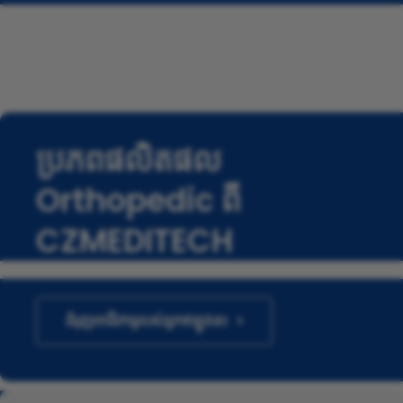
ប្រភពផលិតផល
Orthopedic ពី
CZMEDITECH
ជំរុញអាជីវកម្មរបស់អ្នកឥឡូវនេះ