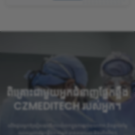
ពិគ្រោះជាមួយអ្នកជំនាញផ្នែកឆ្អឹង
CZMEDITECH របស់អ្នក។
យើងជួយអ្នកឱ្យជៀសផុតពីភាពលំបាកក្នុងការផ្តល់គុណភាព និងផ្តល់តម្លៃ
ដល់តម្រូវការផ្នែកឆ្អឹងរបស់អ្នក ទាន់ពេលវេលា និងលើថវិកា។