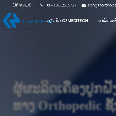
song@orthope
ມີຄຳຖາມບໍ່?

+86- 18112515727

ກ່ຽວກັບ CZMEDITECH
ຜະລິດຕະພ
ຜູ້ຜະລິດເຄື່ອງປູກຝັ
ທາງ Orthopedic ຊັ້ນ