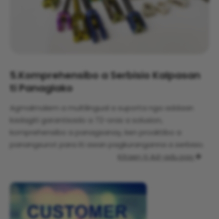
5.
Komprehensibo a Serbisio Kalpasan
ti Panaglako
Agmalmalem a multilingual a suporta nga addaan
kadagiti garantisado a 72-oras a solusion,
komprehensibo a panagsanay, ken proaktibo a
panangsurot para iti awan pagkuranganna a serbisio.
Kitaen ti Ad-adu pay
