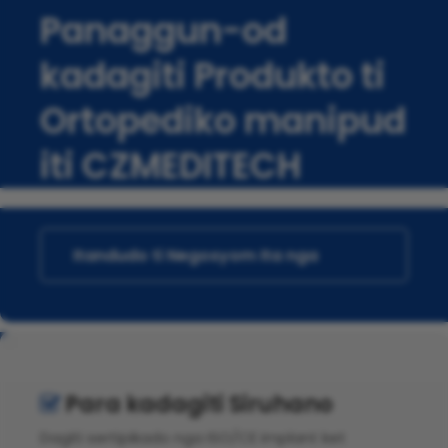
Panaggun-od
kadagiti Produkto ti
Ortopediko manipud
iti CZMEDITECH
Itandudo ti Negosyom Ita nga
aldaw
Para kadagiti Siruhano

Dagiti sertipikado nga ISO/CE implant ket