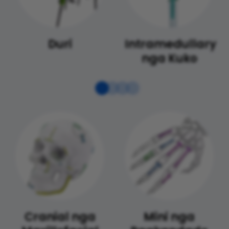
Duri
Intramedullary
nga Kuko
Cranial nga
Mini nga