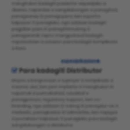
mangitukon kadagiti pasiente-espesipiko a
disenio, napardas a sangalubongan a panagited,
panagsanay iti panagopera, ken suporta
kalpasan ti panaglako, nga addaan kadagiti
pagpilian para iti panagtitinnulong ti
panagsirarak tapno mangpataud kadagiti
napasadaan a solusion para kadagiti komplikado
a kaso.
espesipikasion

Para kadagiti Distributor

Maysa a kangrunaan a suplayer ti sertipikado a
trauma, duri, ken joint implants ti mangitukon iti
napartak a pannakaited, nasalisal a
panagpresyo, regulatory support, ken co-
branding, nga addaan iti tulong iti panagdur-as ti
merkado, panagkadua iti teknolohia, ken napigsa
a proteksion kalpasan ti panaglako para kadagiti
sangalubongan a distributor