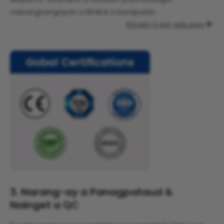
naisangsangayan a klinikal a kasapulan.
Kitaen ti Ad-adu pay

3. Narang-ay a Panagpataud &
Nainget a QC