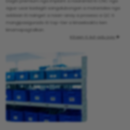
Dagiti premium nga implant a naaramid iti CNC nga
agus-usar kadagiti sangalubongan a materiales nga
addaan iti nainget a naan-anay a proseso a QC ti
mangipasigurado iti top-tier a kinaeksakto ken
kinamapagtalkan.
Kitaen ti Ad-adu pay
