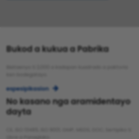
Bukod a kukua a Pabrika
Bisitaenyo ti 2,000 a kadapan kuadrado a paktoria
ken bodegatayo.
espesipikasion

No kasano nga aramidentayo
dayta
CE, ISO 13485, ISO 9001, GMP, MSDS, DOC, Sertipiko ti
Libre a Panaglako.