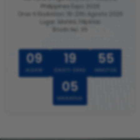
Philippines Expo 2026
Oras ti Eksibision: 19-21th Agosto 2026
Lugar: Manila, Filipinas
Booth No. 35
09
19
55
ALDAW
DAGITI ORAS
MINUTOS
02
MAIKADUA