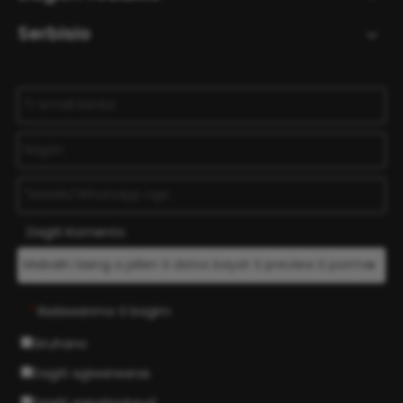
Serbisio
Dagiti Komento
Iladawanmo ti bagim
*
Siruhano
Dagiti agiwarwaras