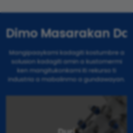
Dimo Masarakan Dagi
Mangipaaykami kadagiti kostumbre a
solusion kadagiti amin a kustomermi
ken mangitukonkami iti rekurso ti
industria a mabalinmo a gundawayan.
Duri