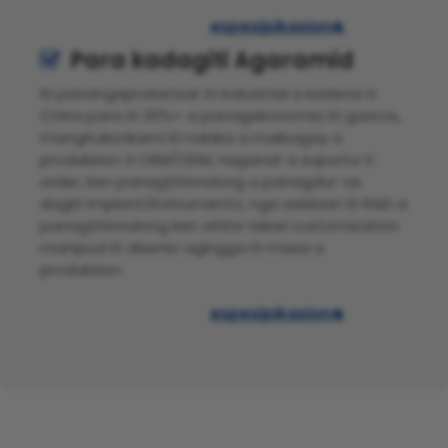
espesipikasion

Para kadagiti Agaramid

Iti panangaprobetsar iti industrial a kadena ti
China para iti 30%+ a panagekonomia iti gastos,
mangitukonkami iti nalaka a maibagay a
produksion ti OEM/ODM, naganat a suporta ti
order, ken panagtitinnulong a panagdur-as
dagiti implant/instrumento, nga addaan iti R&D a
panagtitinnulong ken white-label customization
manipud iti disenio agingga iti masa a
produksion.
espesipikasion
