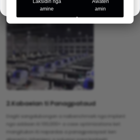
Laksidin nga
Awaten
amine
amin
2.
Kabaelan ti Panagpataud
Dagiti sangalubongan a naibenchmark nga implant
nga addaan iti 100,000+ a case optimizations ket
mangitukon iti napardas a panagpasayaat ken
eksperto-inheniero a solusion para kadagiti