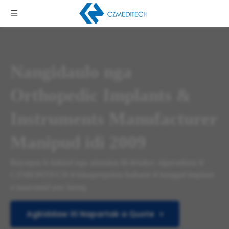
Nangidaulo nga
Orthopedic Implants &
Instruments Manufacturer
Manipud idi 2009
Buyogen ti dakkel nga atension iti detalye, siguraduen ti
CZMEDITECH ti kinaperpekto babaen ti tunggal implant
a naaramid pay laeng.
Agkiddaw iti Napartak a Quote