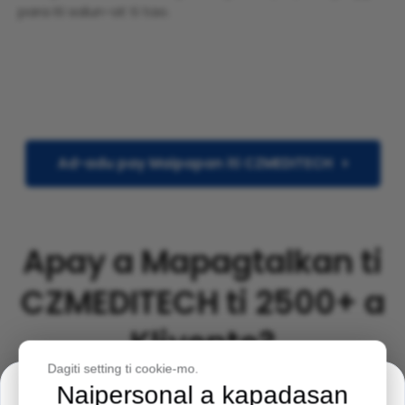
para iti salun-at ti tao.
Ad-adu pay Maipapan iti CZMEDITECH
Apay a Mapagtalkan ti
CZMEDITECH ti 2500+ a
Kliyente?
Dagiti setting ti cookie-mo.
Naipersonal a kapadasan
Awis ti Pasamak