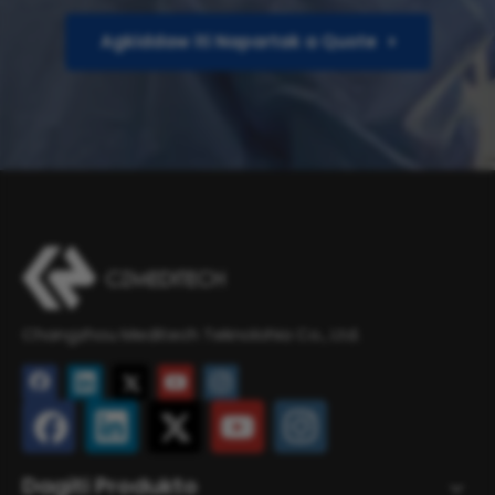
Agkiddaw iti Napartak a Quote
Changzhou Meditech Teknolohia Co., Ltd.
Dagiti Produkto