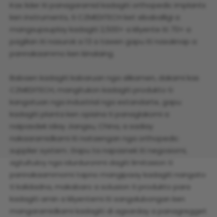
Kas lider iti panagaramid kadagiti orthopedic implants
ken instruments, ti CZMEDITECH ket sibaballigi a
mangsupsuplay kadagiti 2,500+ a kliyente iti 70+ a
pagilian iti nasurok a 13 a tawen gapu iti nasaknap a
pannakaammo ken kinalaing.
Babaen kadagiti kabaruan nga alikamen, dakami kas
CZMEDITECH, mangitukon kadagiti produkto ti
kangatuan nga industrial nga estandarte, gapu
kadagiti planta ken opisina ti panaglakomi a
naipasdek idiay Jiangsu, China, a sadiay
nakaaramidkami iti nataengan nga orthopedic
supplier system. Gapu ta napasnek iti negosiomi,
agtultuloy nga idurduronmi dagiti limitasion ti
pannakaammomi tapno mangipaay kadagiti nangato
ti kalidadna, makabaro a solusion ti produkto para
kadagiti amin a kliyentemi iti sangalubongan ken
mangaramidkami kadagiti di agsarday a panagregget