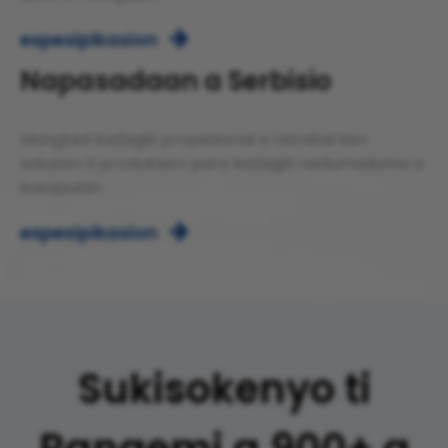
espesipikasion

Napasadaan a Serbisio
Mangted kadagiti propesional a teknikal ken
solusion ti produksion para kadagiti nadumaduma a
kasapulan.
espesipikasion

Sukisokenyo ti