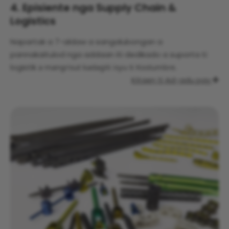
4. Episiente nga Supply Chain &
Logistics
Napartak a 7-aldaw a sangalubongan a
pannakaitulod nga addaan iti dedikado a suporta ti
logistik
a mangrisut kadagiti isyu ti Kostumbre.
Kitaen ti Ad-adu pay
