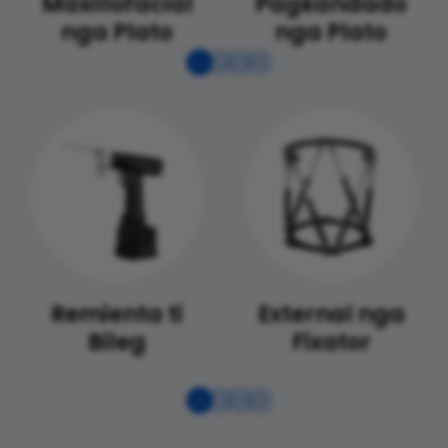
Maxillofacial
Pagkandado
nga Plato
nga Plato
Remienta ti
External nga
Bileg
Fixator