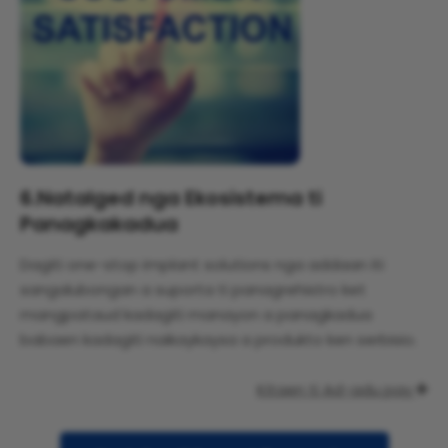
6.
Natalged nga Ekosistema ti
Panagkakadua
Dagiti one-stop implant solutions nga addaan iti
sangalubongan a suporta ti panagrehistro ket
mangpataud kadagiti manayon a panagkadua
babaen kadagiti naikaykaysa a produkto ken serbisio.
Kitaen ti Ad-adu pay
