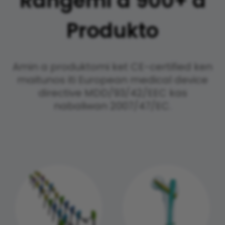
Rangemi a 900+ a
Produkto
Amin a produktomi ket CE-certified ken
maitunos iti European medical device
directive MDD/93/42/EEC kas
nabaliwan 2007/47/EC.