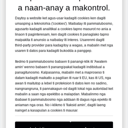
a naan-anay a makontrol.
Medikal nga Filipinas Expo 2026
Daytoy a website ket agus-usar kadagiti cookies ken dagiti
umasping a teknolohia ('cookies'). Maibatay iti pammalubosmo,
Lugar:
Manila, Filipinas
agusarto kadagiti analitikal a cookies tapno masurot no ania a
linaon ti paginteresam, ken dagiti cookies ti panaglako tapno
Petsa:
19 – 21 Agosto 2026
maipakita ti anunsio a naibatay iti interes. Usarenmi dagiti
third-party provider para kadagitoy a wagas, a mabalin met nga
usaren ti datos para kadagiti bukodda a panggep.
Booth No. 35
Itedmo ti pammalubosmo babaen ti panangi-klik iti 'Awatem
amin' wenno babaen ti panangipakat kadagiti indibidual a
Basaen ti Ad-adu Pay →
panagitunosmo. Kalpasanna, mabalin met a maproseso ti
1. Autoritatibo a Sertipikasion &
datam kadagiti maikatlo a pagilian iti ruar ti EU, kas iti US, nga
awan ti maitutop a lebel ti proteksion ti datos ken no sadino,
09
19
55
02
Komprehensibo a Panangsubok
nangnangruna, ti pannakagun-od dagiti lokal nga autoridad ket
mabalin a saan nga epektibo a malapdan. Mabalinmo nga
ALDAW
DAGITI ORAS
MIN
SEK
Dagiti CE/ISO-certified implants ket agpasar iti
ibabawi ti pammalubosmo nga addaan iti dagus nga epekto iti
nainget a mekanikal, pannakabannog, ken klinikal a
aniaman nga oras. No i-klikmo ti 'Ilaksid amin', dagiti laeng
Segseggaanmi ti pannakakitami sadiay!
nainget a kasapulan a cookies ti mausar.
panagsubok tapno masigurado ti premium a kalidad
ken kinamapagtalkan.
Kitaen ti Ad-adu pay
Nagatangen
