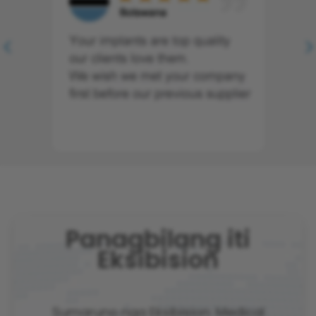
Panagbilang iti
Eksibision
Sumaruno nga Eksibision: Medical