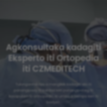
Agkonsultaka kadagiti
Eksperto iti Ortopedia
iti CZMEDITECH
Tulonganmikayo a mangliklik kadagiti silo iti
panangipaay iti kalidad ken panangipateg iti
kasapulam iti orthopedic, iti umiso a tiempo ken iti
badyet.