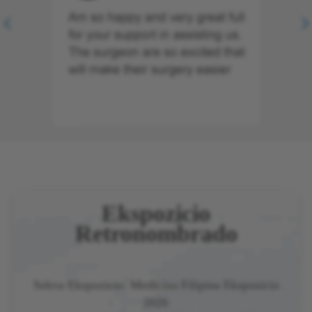
Ekspozicio
Retronombrado
Sekva Ekspozicio: Medicina Filipina Ekspozicio
2026