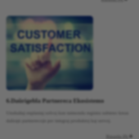
6.
Daŭrigebla Partnereca Ekosistemo
Unuhaltaj enplantaj solvoj kun tutmonda registra subteno kreas
daŭrajn partnerecojn per integraj produktoj kaj servoj.
Rigardu Pli
