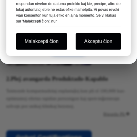
09
06
06
14
respondan nivelon de datuma protekto kaj kie, precipe, aliro de
lokaj aŭtoritatoj eble ne estas efike malhelpita. Vi povas revoki
TAGOJ
HOROJ
MIN
SEK
vian konsenton kun tuja efiko en ajna momento. Se vi klakas
sur 'Malakcepti ĉion', nur
Ni antaŭĝojas vidi vin tie!
Malakcepti ĉion
Akceptu ĉion
Atingis
2.
Plej avangarda Produktado-Kapablo
Tutmonde komparmarkitaj enplantaĵoj kun pli ol 100,000 kaz-
optimumoj ofertas rapidan personigon kaj spert-inĝenierajn
solvojn por unikaj klinikaj bezonoj.
Rigardu Pli
