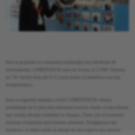
Kiel la gvidanto en ortopediaj enplantaĵoj kaj fabrikado de
instrumentoj, CZMEDITECH sukcese liveras al 2,500+ klientoj
en 70+ landoj dum pli ol 13 jaroj danke al ampleksa scio kaj
kompetenteco.
Kun avangardaj ekipaĵoj, ni kiel CZMEDITECH, ofertas
produktojn de la plej altaj industriaj normoj, danke al niaj plantoj
kaj vendaj oficejoj establitaj en Jiangsu, Ĉinio, kie ni konstruis
maturan ortopedian provizantan sistemon. Pasiigitaj pri nia
komerco, ni daŭre puŝas la limojn de nia scipovo por provizi