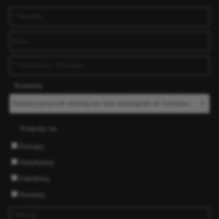
Komentoj
Priskribu vin
*
Kirurgoj
Distribuistoj
Fabrikistoj
Pacientoj