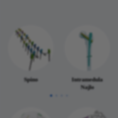
Spino
Intramedula
Najlo