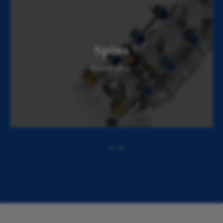
Spino
Rigardu pli