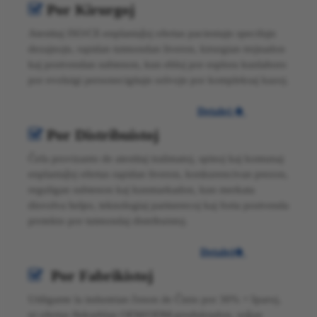
Por Kirurgoj

Atestitaj ISO/CE-enplantaĵoj ofertas pacientajn specifajn
dezajnojn, rapidan tutmondan liveron, kirurgian trejnadon
kaj postvendan subtenon, kun ebloj por esplora kunlaboro
por evoluigi personecigitajn solvojn por kompleksaj kazoj.
Detaloj

Por Distribuistoj

Ĉefa provizanto de atestitaj traŭmatoj, spinoj kaj komunaj
enplantaĵoj ofertas rapidan liveron, konkurencivan prezon,
reguligan subtenon kaj kunmarkadon, kun merkata
disvolva helpo, teknologiaj partnerecoj kaj forta postvenda
protekto por tutmondaj distribuistoj.
Detaloj

Por Fabrikistoj

Utiligante la industrian ĉenon de Ĉinio por 30% + ŝparoj,
ni ofertas flekseblan OEM/ODM-produktadon, urĝan