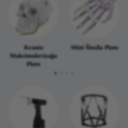
Krania
Mini Ŝlosila Plato
Maksimulovizaĝa
Plato