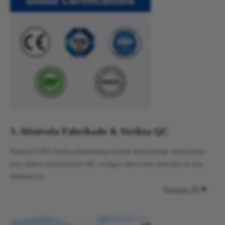
3. Altnivela Fabrikado & Strikta QC
Superaj CNC-faritaj enplantaĵoj uzante tutmondajn materialojn
kun strikta plenproceza QC certigas altnivelan precizecon kaj
fidindecon.
Rigardu Pli
