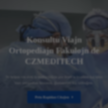
Konsultu Viajn
Ortopediajn Fakulojn de
CZMEDITECH
Ni helpas vin eviti la malfacilaĵojn por liveri la kvaliton kaj taksi
vian ortopedian bezonon, ĝustatempe kaj laŭbuĝete.
Petu Rapidan Citaĵon