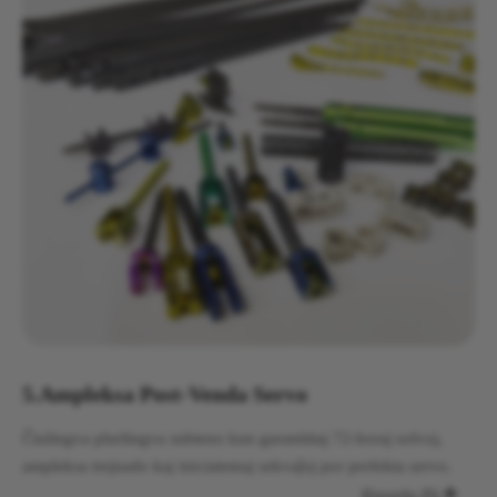
5.
Ampleksa Post-Venda Servo
Ĉiulingva plurlingva subteno kun garantiitaj 72-horaj solvoj,
ampleksa trejnado kaj iniciatemaj sekvaĵoj por perfekta servo.
Rigardu Pli
