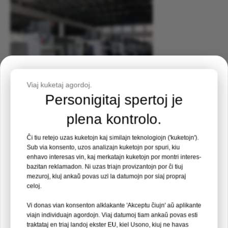
Eventa Invito
Viaj kuketaj agordoj.
Personigitaj spertoj je
Medicina Filipina Ekspozicio 2026
plena kontrolo.
1. Aŭtoritataj Atestoj & Ampleksa Testado
Loko:
Manilo, Filipinoj
Ĉi tiu retejo uzas kuketojn kaj similajn teknologiojn ('kuketojn').
Dato:
19 – 21 aŭgusto 2026
Sub via konsento, uzos analizajn kuketojn por spuri, kiu
CE/ISO-atestitaj enplantaĵoj spertas rigorajn mekanikajn, lacigajn
enhavo interesas vin, kaj merkatajn kuketojn por montri interes-
kaj klinikajn provojn por certigi altkvalitan kvaliton kaj
bazitan reklamadon. Ni uzas triajn provizantojn por ĉi tiuj
Budo n-ro 35
fidindecon.
mezuroj, kiuj ankaŭ povas uzi la datumojn por siaj propraj
celoj.
Rigardu Pli

Legu pli →
Vi donas vian konsenton alklakante 'Akceptu ĉiujn' aŭ aplikante
viajn individuajn agordojn. Viaj datumoj tiam ankaŭ povas esti
traktataj en triaj landoj ekster EU, kiel Usono, kiuj ne havas