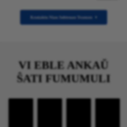
Kontaktu Nian Subtenan Teamon
VI EBLE ANKAŬ
ŜATI FUMUMULI