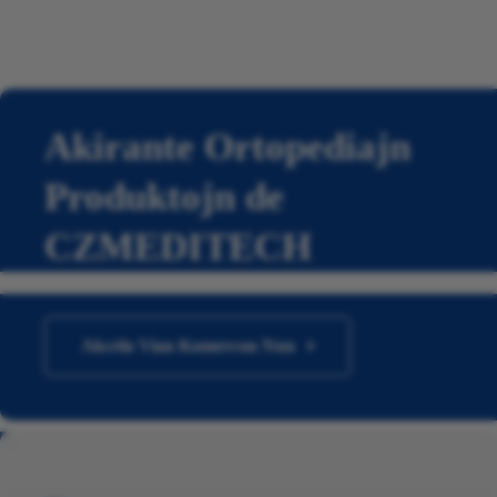
Akirante Ortopediajn
Produktojn de
CZMEDITECH
Akcelu Vian Komercon Nun