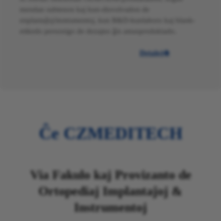
mendan subtenon kaj kun-disvolvadon de
enplantaĵoj/instrumentoj, kun R&D-kunlaboro kaj blank-
etikedo personigo de dezajno ĝis amasproduktado.
Detaloj

Ĉe CZMEDITECH
Via Fakulo kaj Provizanto de
Ortopediaj Implantaĵoj &
Instrumentoj