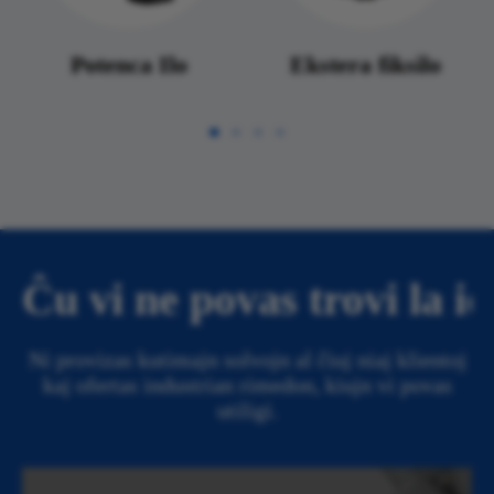
Potenca Ilo
Ekstera fiksilo
Ĉu vi ne povas trovi la 
Ni provizas kutimajn solvojn al ĉiuj niaj klientoj
kaj ofertas industrian rimedon, kiujn vi povas
utiligi.