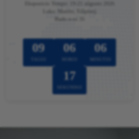
Ekspozicio Tempo: 19-21 aŭgusto 2026
Loko: Manilo, Filipinoj
Budo n-ro 35
09
06
06
TAGOJ
HOROJ
MINUTOJ
14
SEKUNDOJ