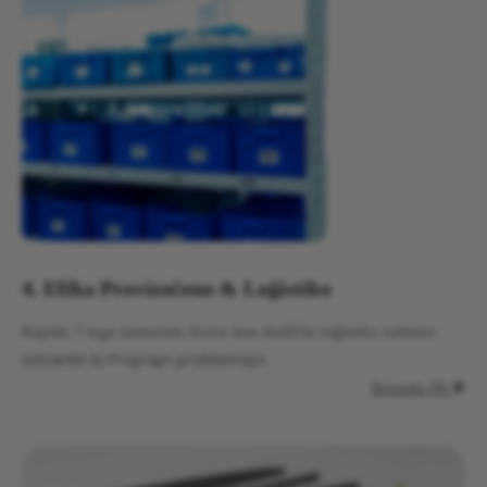
4. Efika Provizoĉeno & Loĝistiko
Rapida 7-taga tutmonda livero kun dediĉita loĝistika subteno
solvante la Proprajn problemojn.
Rigardu Pli
