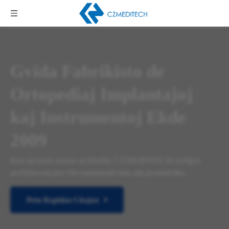
Gvida Fabrikisto de
Ortopediaj Implantaĵoj
kaj Instrumentoj Ekde
2009
Kun granda atento al detaloj, CZMEDITECH certigas
perfektecon per ĉiu enplantaĵo iam ajn produktita.
Petu Rapidan Citaĵon