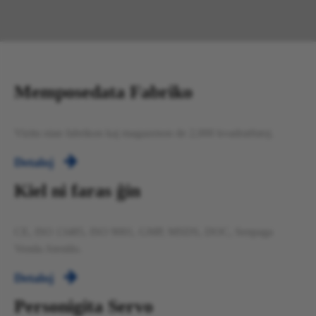
Memposedata Fabriko
Vizitu nian fabrikon kaj magazenon de 2,000 kvadratfutoj.

Detaloj
Kiel ni faras ĝin
CE, ISO 13485, ISO 9001, GMP, MSDS, DOC, Senpaga
Venda Atestilo.

Detaloj
Personigita Servo