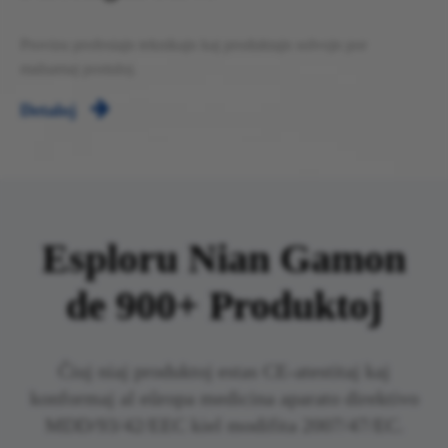
Provizu profesiajn teknikajn kaj produktajn solvojn por
malsamaj postuloj.

Detaloj
Esploru Nian Gamon
de 900+ Produktoj​​​​​​
Ĉiuj niaj produktoj estas CE-atestitaj kaj
konformaj al eŭropa medicina aparato direktivo
MDD/93/42/EEC kiel modifita 2007/47/EC.