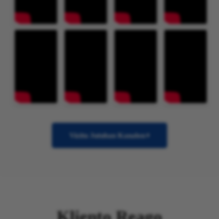
Vizitu Jutuban Kanalon
Kliento Reago