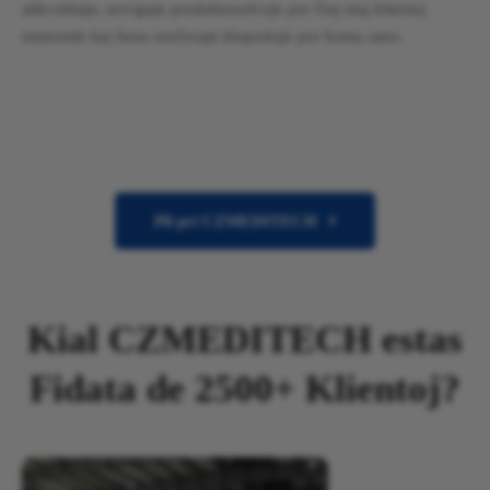
altkvalitajn, novigajn produktosolvojn por ĉiuj niaj klientoj
tutmonde kaj faras senĉesajn klopodojn por homa sano.
Pli pri CZMEDITECH
Kial CZMEDITECH estas
Fidata de 2500+ Klientoj?