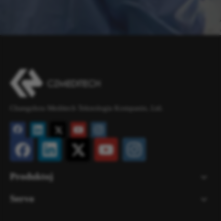
Changzhou Meditech Teknologia Kompanio, Ltd.
Produktoj
Servo