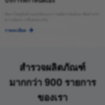
บริการที่กำหนดเอง
จัดหาโซลูชันด้านเทคนิคและการผลิตระดับมืออาชีพสำหรับ
ความต้องการที่แตกต่างกัน
รายละเอียด

สำรวจผลิตภัณฑ์
มากกว่า 900 รายการ
ของเรา​​​​​​