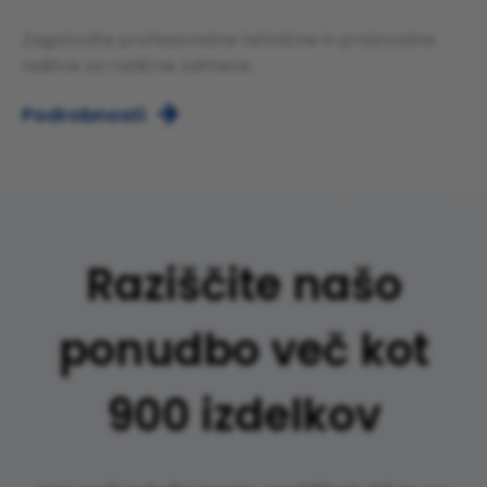
Zagotovite profesionalne tehnične in proizvodne
rešitve za različne zahteve.
Podrobnosti

Raziščite našo
ponudbo več kot
900 izdelkov​​​​​​