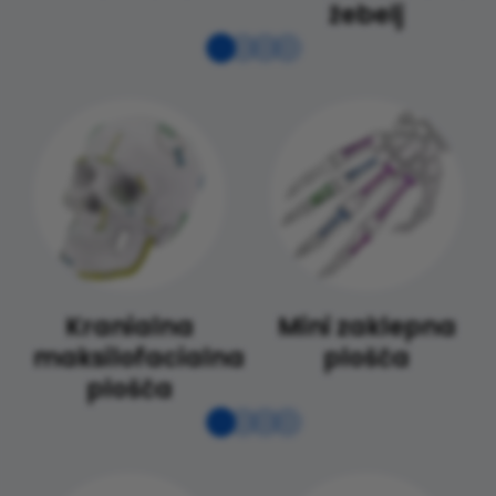
žebelj
Kranialna
Mini zaklepna
maksilofacialna
plošča
plošča