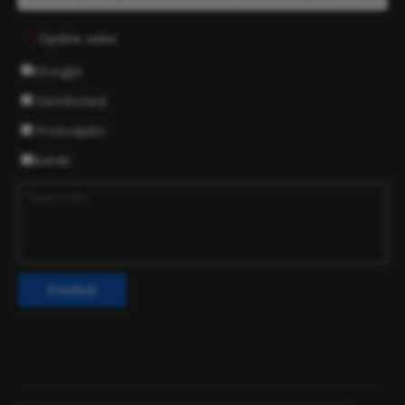
Opišite sebe
*
Kirurgija
Distributerji
Proizvajalci
Bolniki
Predloži