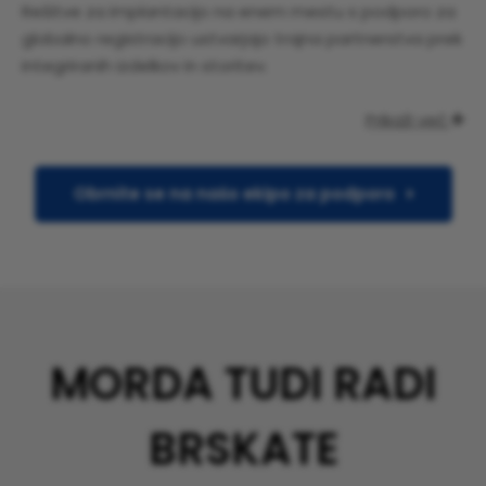
Rešitve za implantacijo na enem mestu s podporo za
globalno registracijo ustvarjajo trajna partnerstva prek
integriranih izdelkov in storitev.
Prikaži več

Obrnite se na našo ekipo za podporo
MORDA TUDI RADI
BRSKATE