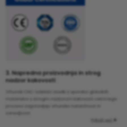
3. Napredna proizvodnja in strog
nadzor kakovosti
Vrhunski CNC-izdelani vsadki z uporabo globalnih
materialov s strogim nadzorom kakovosti celotnega
procesa zagotavljajo vrhunsko natančnost in
zanesljivost.
Prikaži več
