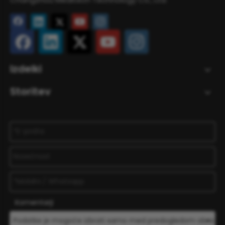
Izdelki
Storitev
Komentarji