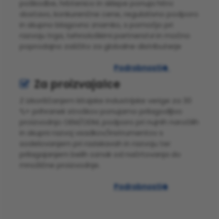
poškodbe, hrbtenico in sklepe ponuja hitro
dostavo, konkurenčne cene, regulativno podporo
in skupno blagovno znamko, s pomočjo pri
razvoju trga, tehnološkimi partnerstvi in ​​močno
poprodajno zaščito za globalne distributerje
Podrobnosti

Za proizvajalce

Z izkoriščanjem kitajske industrijske verige za 30
%+ prihranek stroškov ponujamo prilagodljivo
proizvodnjo OEM/ODM, podporo pri nujnih naročilih
in skupni razvoj vsadkov/instrumentov s
sodelovanjem pri raziskavah in razvoju ter
prilagajanjem belih oznak od načrtovanja do
množične proizvodnje.
Podrobnosti
