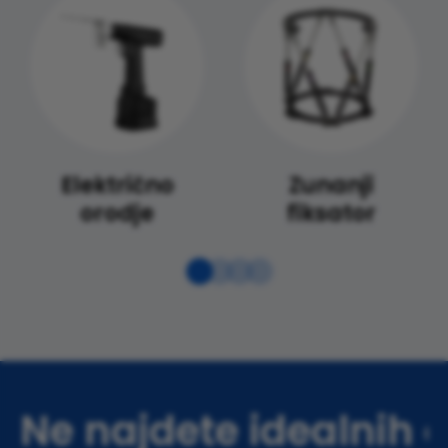
Električno
Zunanji
orodje
fiksator
Ne najdete idealnih 