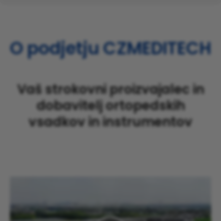
O podjetju CZMEDITECH
Vaš strokovni proizvajalec in
dobavitelj ortopedskih
vsadkov in instrumentov