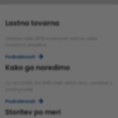
Lastna tovarna
Obiščite našo 2000 kvadratnih metrov veliko
tovarno in skladišče.
Podrobnosti

Kako ga naredimo
CE, ISO 13485, ISO 9001, GMP, MSDS, DOC, certifikat o
prosti prodaji.
Podrobnosti

Storitev po meri