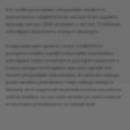
Kot vodilni proizvajalec ortopedskih vsadkov in
instrumentov CZMEDITECH že več kot 13 let uspešno
dobavlja več kot 2500 strankam v več kot 70 državah,
zahvaljujoč obsežnemu znanju in izkušnjam.
Z najsodobnejšo opremo mi kot CZMEDITECH
ponujamo izdelke najvišjih industrijskih standardov,
zahvaljujoč našim tovarnam in prodajnim pisarnam v
mestu Jiangsu na Kitajskem, kjer smo zgradili zrel
sistem ortopedskih dobaviteljev. Strastni do našega
posla nenehno premikamo meje našega znanja in
izkušenj, da bi zagotovili visokokakovostne, inovativne
rešitve izdelkov za vse naše stranke po vsem svetu in
si neomajno prizadevamo za zdravje ljudi.