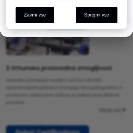
Veselimo se, da vas bomo videli tam!
Zavrni vse
Sprejmi vse
Razumem
2.
Vrhunska proizvodna zmogljivost
Globalno primerjani vsadki z več kot 100.000
optimizacijami primerov ponujajo hitro prilagoditev in
strokovno zasnovane rešitve za edinstvene klinične
potrebe.
Prikaži več
