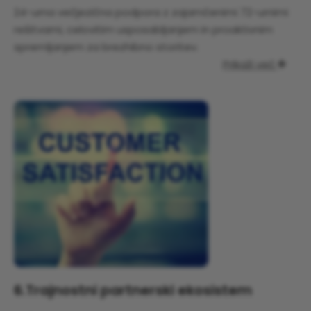
24-urna večjezična podpora z zajamčenimi 72-urnimi
rešitvami, celovitim usposabljanjem in proaktivnim
spremljanjem za brezhibno storitev.
Prikaži več

6.
Trajnostni partnerski ekosistem