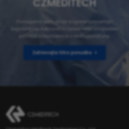
CZMEDITECH
Pomagamo vam, da se izognete pastem pri
zagotavljanju kakovosti in cenite vaše ortopedske
potrebe, pravočasno in v okviru proračuna.
Zahtevajte hitro ponudbo
Changzhou Meditech Technology Co., Ltd.