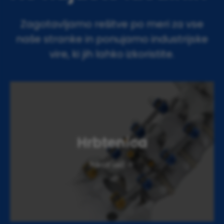
Zagotavljamo rešitve po meri za vse
naše stranke in ponujamo industrijske
vire, ki jih lahko izkoristite.
Hrbtenica
Prikaži več