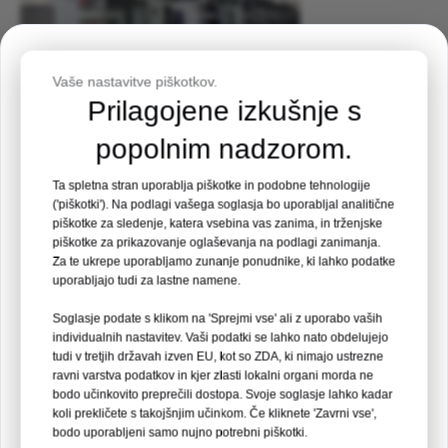
Vabilo na dogodek
Vaše nastavitve piškotkov.
Prilagojene izkušnje s
Medicinski sejem Filipinov 2026
popolnim nadzorom.
Kraj:
Manila, Filipini
1. Pristojni certifikati in obsežno
Ta spletna stran uporablja piškotke in podobne tehnologije
testiranje
Datum:
19.–21. avgust 2026
('piškotki'). Na podlagi vašega soglasja bo uporabljal analitične
piškotke za sledenje, katera vsebina vas zanima, in trženjske
Vsadki s certifikatom CE/ISO so podvrženi strogemu
piškotke za prikazovanje oglaševanja na podlagi zanimanja.
Stojnica št. 35
Za te ukrepe uporabljamo zunanje ponudnike, ki lahko podatke
mehanskemu testiranju, testiranju na utrujenost in
uporabljajo tudi za lastne namene.
kliničnemu testiranju, da se zagotovi vrhunska
kakovost in zanesljivost.
Preberi več →
Soglasje podate s klikom na 'Sprejmi vse' ali z uporabo vaših
individualnih nastavitev. Vaši podatki se lahko nato obdelujejo
Prikaži več

tudi v tretjih državah izven EU, kot so ZDA, ki nimajo ustrezne
10
10
24
36
ravni varstva podatkov in kjer zlasti lokalni organi morda ne
bodo učinkovito preprečili dostopa. Svoje soglasje lahko kadar
DNI
URE
MIN.
SEKCIJA
koli prekličete s takojšnjim učinkom. Če kliknete 'Zavrni vse',
bodo uporabljeni samo nujno potrebni piškotki.