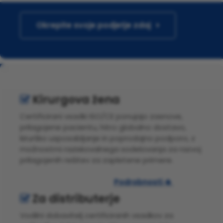
Okrepite svoje podjetje zdaj
Kirurgova žena

Certificirani vsadki ISO/CE ponujajo zasnove,
prilagojene pacientu, hitro globalno dostavo,
kirurško usposabljanje in poprodajno podporo, z
možnostmi raziskovalnega sodelovanja za razvoj
prilagojenih rešitev za zapletene primere.
Podrobnosti

Za distributerje

Vodilni dobavitelj certificiranih vsadkov za