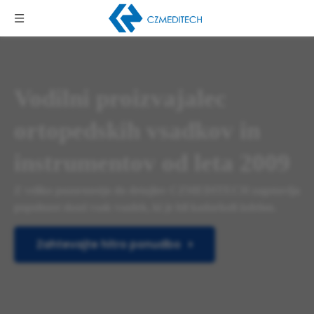
Vodilni proizvajalec
ortopedskih vsadkov in
instrumentov od leta 2009
Z veliko pozornostjo do detajlov CZMEDITECH zagotavlja
popolnost skozi vsak vsadek, ki je bil kadarkoli izdelan.
Zahtevajte hitro ponudbo