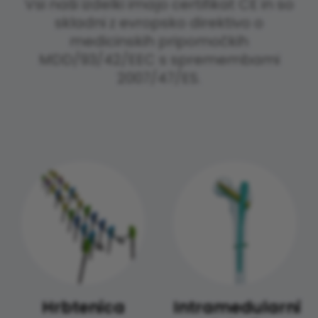
Vsi naši izdelki imajo certifikat CE in so
skladni z evropsko direktivo o
medicinskih pripomočkih
MDD/93/42/EEC s spremembami
2007/47/ES.
Hrbtenica
Intramedularni