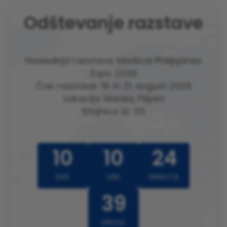
Odštevanje razstave
Naslednja razstava: Medical Philippines
Expo 2026
Čas razstave: 19. in 21. avgust 2026
Lokacija: Manila, Filipini
Stojnica št. 35
10
10
24
DNI
URE
MINUTA
36
DRUGI