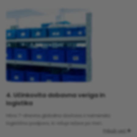
4. Učinkovita dobavna veriga in
logistika
Hitra 7-dnevna globalna dostava z namensko
logistično podporo,
ki rešuje težave po meri.
Prikaži več
