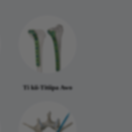
Ti kii-Titiipa Awo