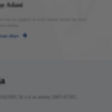
ṣẹ Adani
se imọ-ẹrọ ọjọgbọn ati awọn solusan iṣelọpọ fun awọn
eere oriṣiriṣi.

wọn alaye
ja
/42/EEC bi a ti ṣe atunṣe 2007/47/EC.