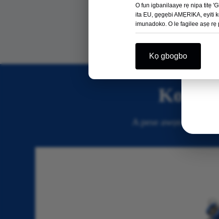
Ohun elo Agbara
O fun igbanilaaye rẹ nipa titẹ '
ita EU, gẹgẹbi AMẸRIKA, eyiti ko
imunadoko. O le fagilee aṣẹ rẹ p
Kọ gbogbo
Ko le 
A pese awọn solusan aṣ