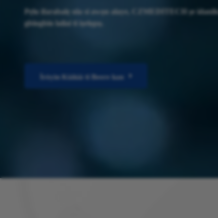
Pẹlu ifarabalẹ nla si awọn alaye, CZMEDITECH ṣe idanilo
gbingbin lailai ti iṣelọpọ.
Ìròyìn Kíákíá ti Beere kan