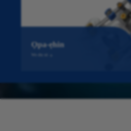
Ọpa-ẹhin
Wo diẹ sii