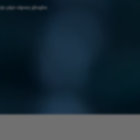
ju pipe nipasẹ gbogbo