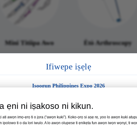
Mini Titiipa Awo
Ètò Arthroscopy
Ifiwepe iṣẹlẹ
Iṣoogun Philippines Expo 2026
Ibi isere:
Manila, Philippines
ra ẹni ni iṣakoso ni kikun.
Ọjọ:
19 - 21 Oṣu Kẹjọ ọdun 2026
ati awọn imọ-ẹrọ ti o jọra (“awọn kuki”). Koko-ọrọ si aṣẹ rẹ, yoo lo awọn kuki atupal
ihan ipolowo ti o da lori iwulo. A lo awọn olupese ti ẹnikẹta fun awọn iwọn wọnyi, ti w
Nọmba 35