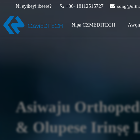
Ni eyikeyi ibeere?

+86- 18112515727

song@ortho
Nipa CZMEDITECH
Awọn 
Asiwaju Orthopedi
& Olupese Irinṣẹ 