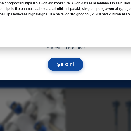
Atunṣe Ita
Iṣẹ́ ọwọ́ ìbàdí àti
Gba gbogbo' tabi nipa lilo awọn eto kọọkan rẹ. Awọn data rẹ le lẹhinna tun ṣe ni ilọs
Ka siwaju →
 ni ipele ti o baamu ti aabo data ati nibiti, ni pataki, wiwọle nipasẹ awọn alaṣẹ ag
Ọ̀rúnkún
ẹlu ipa lẹsẹkẹsẹ nigbakugba. Ti o ba tẹ lori 'Kọ gbogbo' , kukisi pataki nikan ni ao 
11
18
06
21
AWỌN ỌJỌ
AWỌN WAKATI
IṢẸ́JÚ
IṢẸJU-AAYA
A nireti lati ri ọ nibẹ!
Wa Awọn ọja Orthopedic 
Ṣe o ri
a si gbogbo awọn alabara wa ati pese awọn orisun ile-iṣ