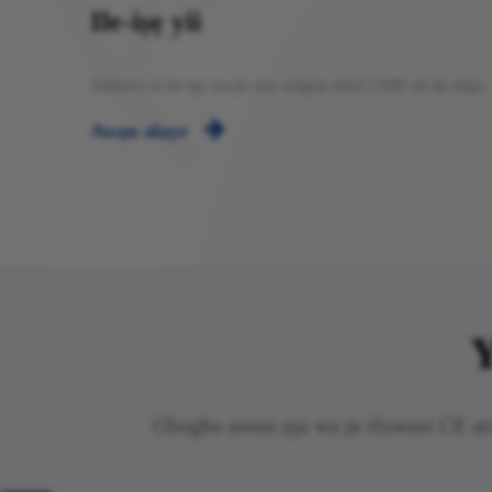
Ile-iṣẹ yii
Ṣabẹwo si ile-iṣẹ awọn ẹsẹ onigun meji 2,000 ati ile-itaja.

Awọn alaye
Y
Gbogbo awọn ọja wa jẹ ifọwọsi CE ati