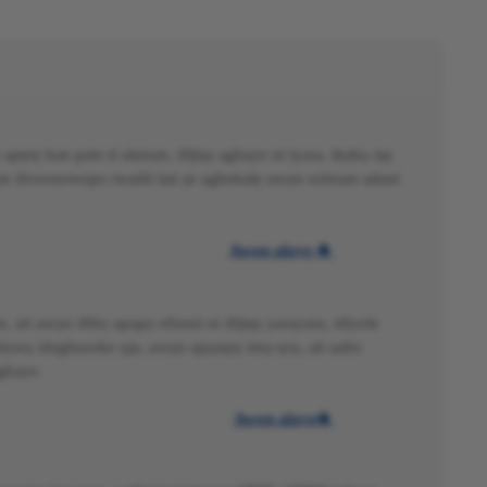
ẹrẹ kan pato ti alaisan, ifijiṣẹ agbaye ni iyara, ikẹkọ iṣẹ
 fun ifowosowopo iwadii lati ṣe agbekalẹ awọn solusan adani
Awọn alaye

, ati awọn ifibọ apapọ nfunni ni ifijiṣẹ yarayara, idiyele
iranlọwọ idagbasoke ọja, awọn ajọṣepọ imọ-ẹrọ, ati aabo
agbaye.
Awọn alaye
