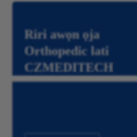
Riri awọn ọja
Orthopedic lati
CZMEDITECH