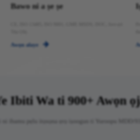
Bawo ni a ṣe ṣe
I
CE, ISO 13485, ISO 9001, GMP, MSDS, DOC, Iwe-ẹri
Pe
Tita Ọfẹ.
ib

Awọn alaye
A
e Ibiti Wa ti 900+ Awọn ọ
 ni ibamu pẹlu itọsọna ẹrọ iṣoogun ti Yuroopu MDD/93