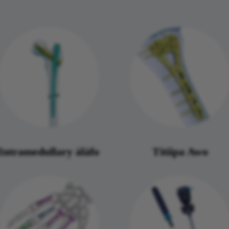
Intramedullary àlàfo
Titiipa Awo