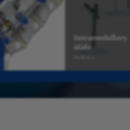
Intramedullary
àlàfo
Wo diẹ sii