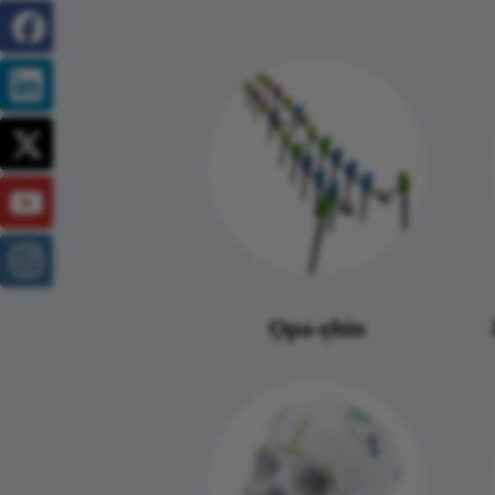
Ọpa-ẹhin