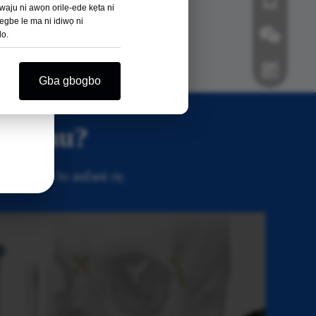
Ẹ̀rọ ìtọ́jú egungun
iwaju ni awọn orilẹ-ede kẹta ni
begbe le ma ni idiwọ ni
Ogbo
lo.
Gba gbogbo
Wechat
Whatsapp
Bojumu?
ẹ ti o le lo anfani rẹ.