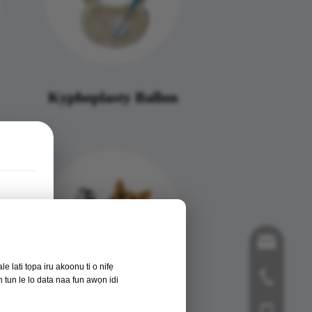
Kyphoplasty Ballon
song@orthop
e lati tọpa iru akoonu ti o nifẹ
+ 86-519-85
ọn tun le lo data naa fun awọn idi
+ 86- 18112