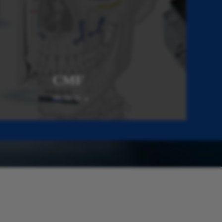
CMF
Wo diẹ sii