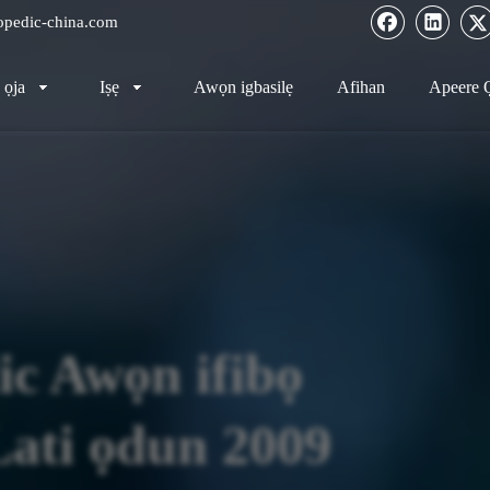
pedic-china.com
ọja
Iṣẹ
Awọn igbasilẹ
Afihan
Apeere 
c Awọn ifibọ
Lati ọdun 2009