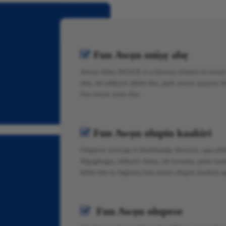
Fun Awọn oniṣẹ abẹ

Awọn ifibọ ISO/CE ti a fọwọsi nfunni ni awọn ap
abẹ, ati atilẹyin lẹhin-tita, pẹlu awọn aṣayan
fun awọn ọran eka.
Fun Awọn olupin kaakiri

Olupese asiwaju ti ibalokanjẹ ifọwọsi, ọpa ẹhin
ifigagbaga, atilẹyin ilana, ati iyasọtọ, pẹlu 
lẹhin-tita to lagbara fun awọn olupin kaakiri 
Fun Awọn olupese
