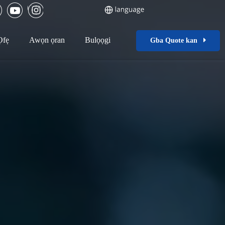
Ọfẹ
Awọn ọran
Bulọọgi
Gba Quote kan