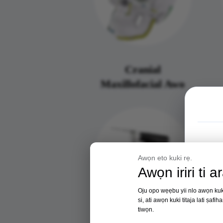
Cranial
Maxillofacial Awo
Awọn eto kuki rẹ.
Awọn iriri ti a
Oju opo wẹẹbu yii nlo awọn kuki 
si, ati awọn kuki titaja lati ṣaf
tiwọn.