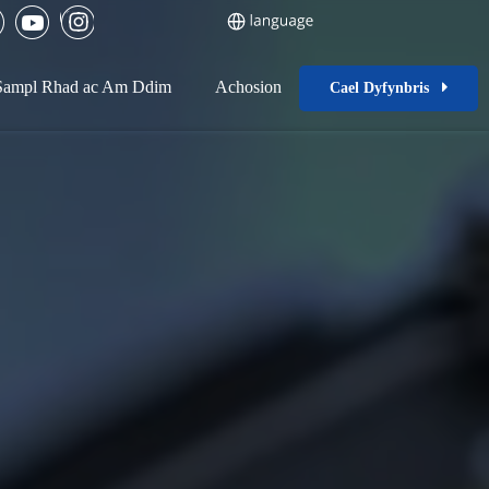
Sampl Rhad ac Am Ddim
Achosion
Blog
Cael Dyfynbris