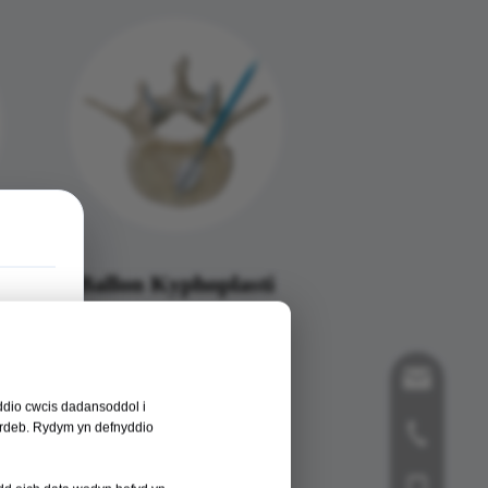
Ballon Kyphoplasti
cân@orthope
ddio cwcis dadansoddol i
dordeb. Rydym yn defnyddio
+86-519-858
+86- 181125