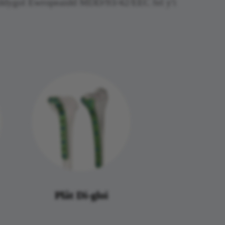
eddygol Ewropeaidd MDD/93/42/EEC fel y'i
Plât Di-gloi