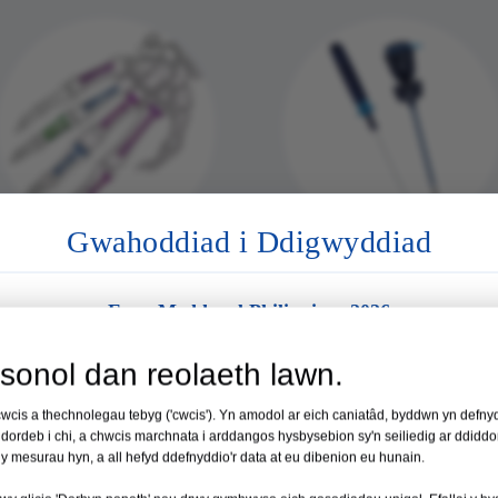
Gwahoddiad i Ddigwyddiad
Plât Cloi Mini
System Arthrosgopi
Expo Meddygol Philippines 2026
Lleoliad:
Manila, Philippines
sonol dan reolaeth lawn.
Dyddiad:
19 – 21 Awst 2026
wcis a thechnolegau tebyg ('cwcis'). Yn amodol ar eich caniatâd, byddwn yn defny
dordeb i chi, a chwcis marchnata i arddangos hysbysebion sy'n seiliedig ar ddid
Booth Rhif 35
r y mesurau hyn, a all hefyd ddefnyddio'r data at eu dibenion eu hunain.