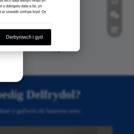
ydd eich data wedyn hefyd yn
l o ddiogelu data a lle, yn
âd ar unwaith unrhyw bryd. Os
Wechat
Derbyniwch i gyd
Orthopedig
Milfeddygol
Whatsapp
edig Delfrydol?
ant y gallwch chi fanteisio arno.