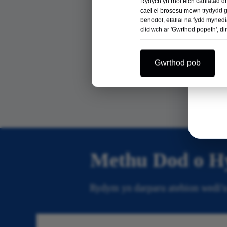
Rydych yn rhoi eich caniatâd d
cael ei brosesu mewn trydydd gw
benodol, efallai na fydd mynedi
cliciwch ar 'Gwrthod popeth', d
Gwrthod pob
Offeryn Pwer
Methu Dod o Hy
Rydym yn darparu atebion wedi'u 