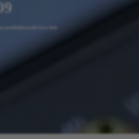
09
u perffeithrwydd trwy bob