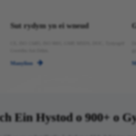
Sut rydym yn ei wneud
G
CE, ISO 13485, ISO 9001, GMP, MSDS, DOC, Tystysgrif
Da
Gwerthu Am Ddim.
gy

Manylion
M
h Ein Hystod o 900+ o Gyn