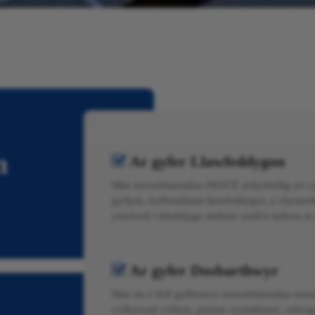
n
Ar gyfer Llawfeddygon

Mae mewnblaniadau ISO/CE ardystiedig yn cyn
gyflym, hyfforddiant llawfeddygol, a chymort
ymchwil i ddatblygu atebion wedi'u teilwra ar
Ar gyfer Dosbarthwyr

Mae un o brif gyflenwyr mewnblaniadau traw
cyflenwad cyflym, prisiau cystadleuol, cefnog