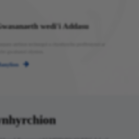
wasanaeth wedi'i Addasu
rparu atebion technegol a chynhyrchu proffesiynol ar
fer gwahanol ofynion.

anylion
hyrchion​​​