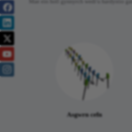
Mae ein holl gynnyrch wedi'u hardystio 
Asgwrn cefn