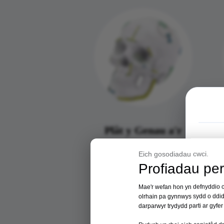
Plât y Genau a'r
Wyneb Cranial
Eich gosodiadau cwci.
Profiadau per
Mae'r wefan hon yn defnyddio c
olrhain pa gynnwys sydd o ddid
darparwyr trydydd parti ar gyfe