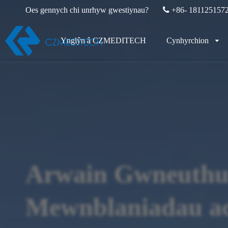
Oes gennych chi unrhyw gwestiynau?

+86- 181125157
Ynglŷn â CZMEDITECH
Cynhyrchion
Arwain Gwneuth
Mewnblaniadau a