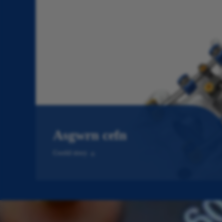
Asgwrn cefn
Gweld mwy