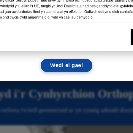
rwy glicio 'Derbyn popeth' neu drwy gymhwyso eich gosodiadau unigol. Efallai y b
Darllen Mwy →
ledydd y tu allan i’r UE, megis yr Unol Daleithiau, nad oes ganddynt lefel gyfatebo
ad gan awdurdodau lleol yn cael ei atal yn effeithiol. Gallwch ddirymu eich caniat
im ond cwcis cwbl angenrheidiol fydd yn cael eu defnyddio.
09
06
48
19
DYDDIAU
ORIAU
MINNAU
EC
Gosodwr Allanol
Prosthesis Clun a
Phen-glin
Edrychwn ymlaen at eich gweld chi yno!
Wedi ei gael
d i'r Cynhyrchion Orthop
teilwra i'n holl gwsmeriaid ac yn cynnig adnodd diwydi