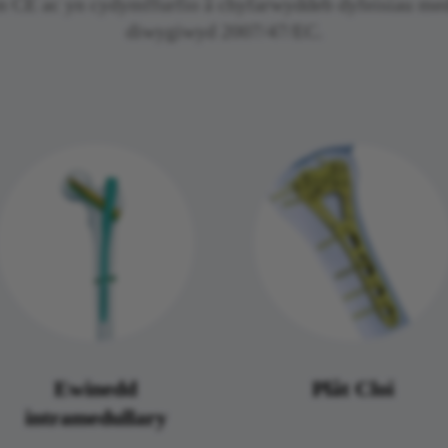
gan CE ac yn cydymffurfio â chyfarwyddeb dyfeisiau m
diwygiwyd 2007/47/EC.
Ewinedd
Plât Cloi
intramedullary