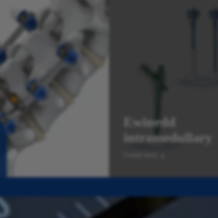
Ewinedd
intramedullary
Gweld mwy