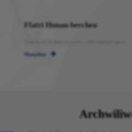
Ffatri Hunan-berchen
Ymwelwch â'n ffatri a'n warws 2,000 troedfedd sgwâr.

Manylion
Archwiliwc