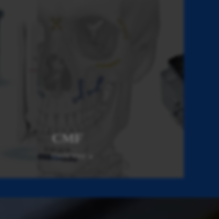
CMF
Gweld mwy