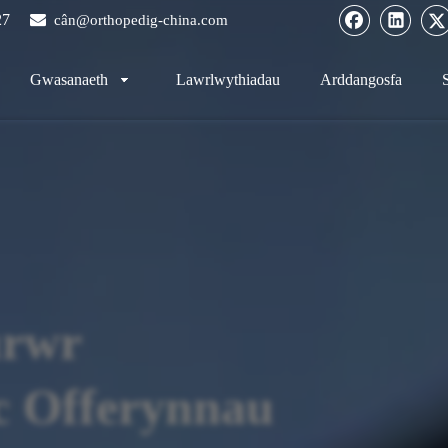
27

cân@orthopedig-china.com
Gwasanaeth
Lawrlwythiadau
Arddangosfa
urwr
c Offerynnau