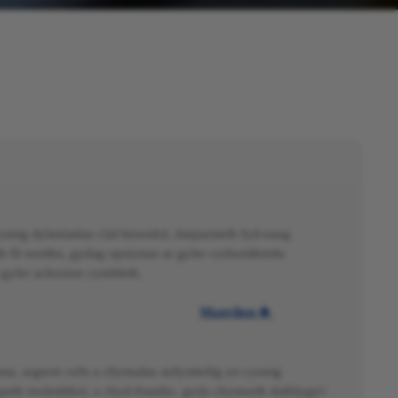
nig dyluniadau claf-benodol, darpariaeth fyd-eang
h ôl-werthu, gydag opsiynau ar gyfer cydweithredu
 gyfer achosion cymhleth.
Manylion

ma, asgwrn cefn a chymalau ardystiedig yn cynnig
aeth reoleiddiol, a chyd-frandio, gyda chymorth datblygu'r