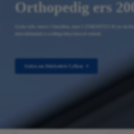
Orthopedig ers 20
Gyda sylw mawr i fanylion, mae CZMEDITECH yn sicrha
mewnblaniad a weithgynhyrchwyd erioed.
Gofyn am Ddyfynbris Cyflym