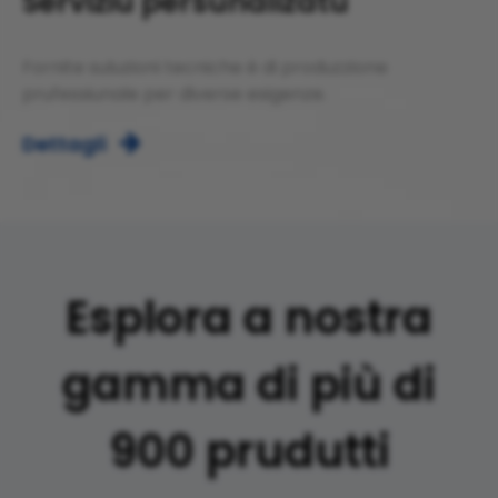
Serviziu persunalizatu
Fornite suluzioni tecniche è di produzzione
prufessiunale per diverse esigenze.
Dettagli

Esplora a nostra
gamma di più di
900 prudutti​​​​​