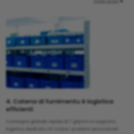
Vede di più

4. Catena di furnimentu è logistica
efficienti
Consegna globale rapida di 7 ghjorni cù supportu
logisticu dedicatu
chì risolve i prublemi persunalizati.