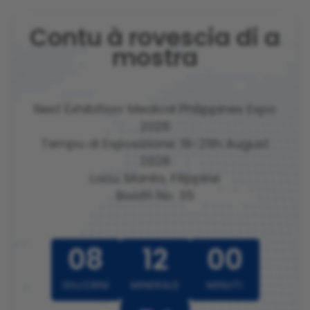
Contu à rovescia di a
mostra
Next Exhibition: Medical Philippines Expo
2026
Tempu di Esposizione: 19-21th August
2026
Locu: Manila, Filippine
Booth No. 35
08
12
00
GHJORNI
MINERALE
MINUTI