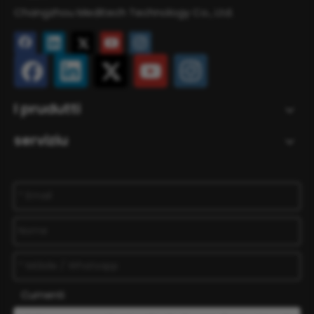
Changzhou Meditech Technology Co., Ltd.
I prudutti
serviziu
Cumenti