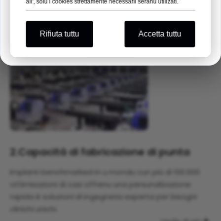
all', solu i cookies strettamente necessarii seranu utilizati.
Aspittemu di vedevi quì !
Rifiuta tuttu
Accetta tuttu
Avè lu
2.
Capacità di fabricazione di punta
Implanti benchmarked in u mondu cun più di 100.000
ottimisazioni di casi offrenu una persunalizazione
rapida è soluzioni di ingegneria esperta per bisogni
clinichi unichi.