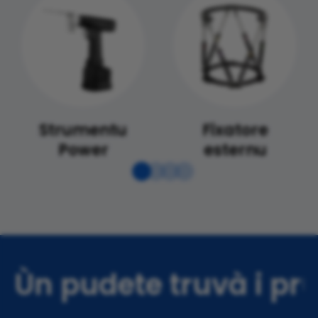
Strumentu
Fixatore
Power
esternu
Ùn pudete truvà i prud