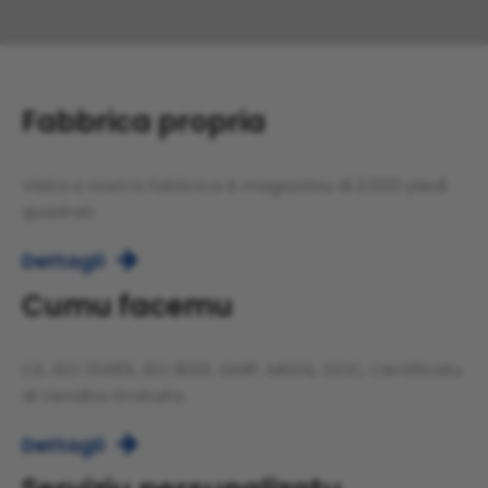
Fabbrica propria
Visita a nostra fabbrica è magazzinu di 2.000 piedi
quadrati.
Dettagli

Cumu facemu
CE, ISO 13485, ISO 9001, GMP, MSDS, DOC, Certificatu
di Vendita Gratuita.
Dettagli
