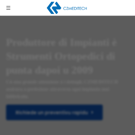
Produttore di Impianti è
Strumenti Ortopedici di
punta dapoi u 2009
Cù una grande attenzione à i dettagli, CZMEDITECH
assicura a perfezione attraversu ogni implantu mai
fabbricatu.
Richiede un preventivu rapidu