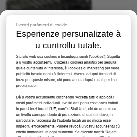
Invitu à l'avvenimentu
I vostri paràmetri di cookie.
Esperienze persunalizate à
Expo Medica Filippina 2026
u cuntrollu tutale.
Locu:
Manila, Filippine
Stu situ web usa cookies è tecnulugia simili ('cookies'). Sugettu
à u vostru accunsentu, utilizerà i cookies analitici per seguità
Data:
19 - 21 Aostu 2026
quale cuntenutu vi interessa, è i cookies di marketing per vede
publicità basata nantu à l'interessi. Avemu aduprà fornitori di
terzu per queste misure, chì ponu ancu aduprà e dati per i so
Stand n° 35
1. Certificazioni Autorevoli è Test
propiu scopi.
Completi
Dà u vostru accunsentu clicchendu 'Accetta tutti' o appiccà i
Leghje di più →
vostri paràmetri individuali. I vostri dati ponu esse ancu trattati
L'impianti certificati CE / ISO sò sottumessi à rigorosi
in paesi terzi fora di l'UE, cum'è i Stati Uniti, chì ùn anu micca
test meccanichi, di fatigue è clinichi per assicurà una
un livellu currispundente di prutezzione di dati è induve, in
08
12
00
51
qualità premium è affidabilità.
particulare, l'accessu da l'autorità lucali ùn pò micca esse
impeditu efficacemente. Pudete revocà u vostru accunsentu cù
Vede di più
GHJORNI
MINERALE
MIN
SEC

effettu immediatu in ogni mumentu. Se cliccate nant'à 'Reject