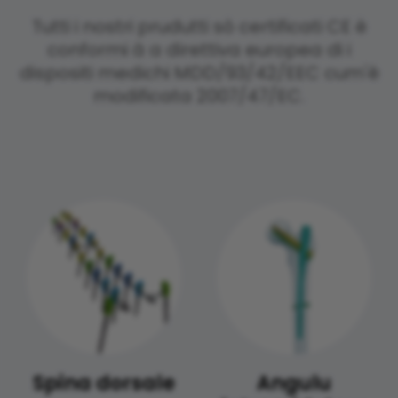
Tutti i nostri prudutti sò certificati CE è
conformi à a direttiva europea di i
dispositi medichi MDD/93/42/EEC cum'è
modificata 2007/47/EC.
Spina dorsale
Angulu