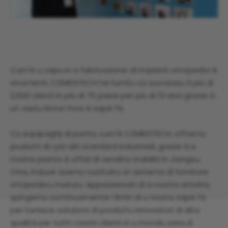
Cum'è u capu in a fabricazione di implanti ortopedici è
strumenti, CZMEDITECH hà furnitu cù successu à più di
2,500 clienti in più di 70 paesi per più di 13 anni grazie à
un vastu know-how è sapè fà.
Cù equipaghji di punta, cum'è CZMEDITECH, offremu
prudutti di i più alti standard industriali, grazie à e
nostre piante è uffizii di vendita stabiliti in Jiangsu,
Cina, induve avemu custruitu un sistema di fornitore
ortopedicu maturu. Appassionati di a nostra attività,
spingemu continuamente i limiti di u nostru sapè fà
per furnisce soluzioni di produttu innovatori di alta
qualità per tutti i nostri clienti in u mondu sanu è