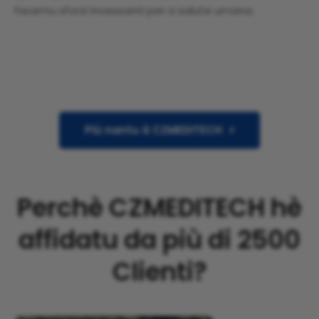
facemu sforzi incessanti per a salute umana.
Più nantu à CZMEDITECH
Perchè CZMEDITECH hè
affidatu da più di 2500
Clienti?