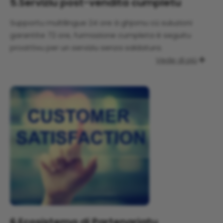
5.
Serviziu post-vendita cumpletu
Supportu multilingue 24 ore à ghjornu cù suluzioni
garantite 72 ore, furmazione cumpleta è seguitu
proattivu per un serviziu senza saldatura.
Vede di più

6.
Ecosistema di Partenariatu