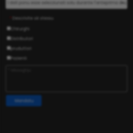
Descrivite sè stessu
*
Chirurghi
Distributori
pruduttori
Pazienti
Mandatu