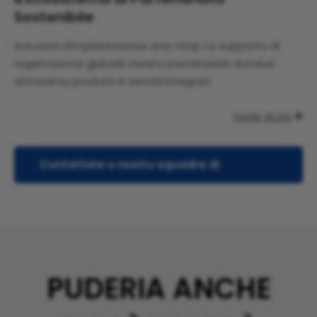
Sostenibile
Soluzioni d'implantazione one-stop cù supportu di
registrazione glubale creanu partenariati duraturi
attraversu prudutti è servizii integrati.
Vede di più

Cuntattate u nostru squadra di
supportu
PUDERIA ANCHE