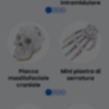
intramidulare
Placca
Mini piastra di
maxillofaciale
serratura
craniale