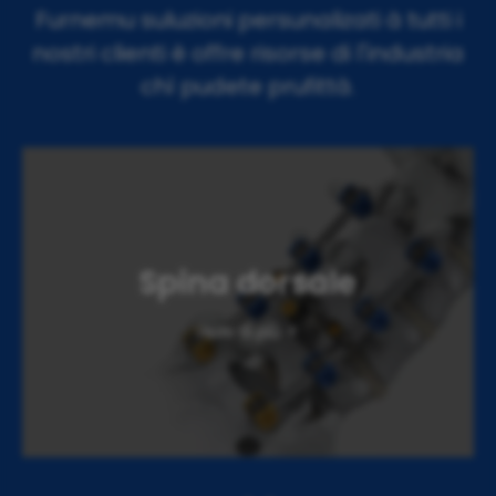
Furnemu suluzioni persunalizati à tutti i
nostri clienti è offre risorse di l'industria
chì pudete prufittà.
Spina dorsale
Vede di più