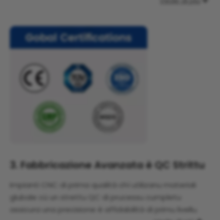
Vede di più

3. Fabbricazione Avanzata è QC Strittu
Impianti CNC di prima qualità chì utilizanu materiali
glubale cù un strettu QC di prucessu cumpletu
assicura una precisione è affidabilità di primu livellu.