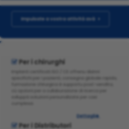
Impulsate a vostra attività avà
Per i chirurghi

Implanti certificati ISO / CE offrenu disinni
specifichi per i pazienti, consegna globale rapida,
furmazione chirurgica è supportu post-vendita,
cù opzioni per a cullaburazione di ricerca per
sviluppà soluzioni persunalizate per casi
cumplessi.
Dettagli

Per i Distributori
