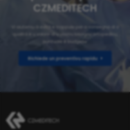
CZMEDITECH
Vi aiutemu à evità e trappule per a consegna di a
qualità è u valore di u vostru bisognu ortopedicu,
puntuale è budgetu.
Richiede un preventivu rapidu