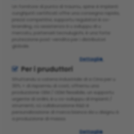
Un fornitore di punta di traumu, spine è implanti
cunghjunti certificati offre una consegna rapida,
prezzi competitivi, supportu regulatori è co-
branding, cù assistenza à u sviluppu di u
mercatu, partenarii tecnulugichi, è una forte
prutezzione post-vendita per i distributori
globale.
Dettagli

Per i pruduttori

Sfruttandu a catena industriale di a Cina per u
30% + di risparmiu di costi, offremu una
produzzione OEM / ODM flessibile, un supportu
urgente di ordini, è u co-sviluppu di impianti /
strumenti, cù cullaburazione R&D è
persunalizazione di marca bianca da u disignu à
a produzzione di massa.
Dettagli
