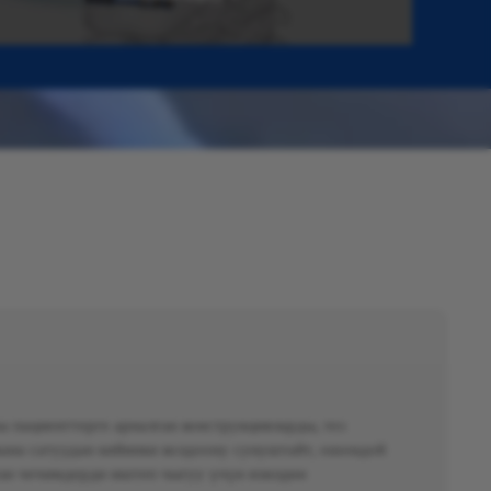
 пациенттерге арналган конструкцияларды, тез
жана сатуудан кийинки колдоону сунуштайт, ошондой
ан чечимдерди иштеп чыгуу үчүн изилдөө