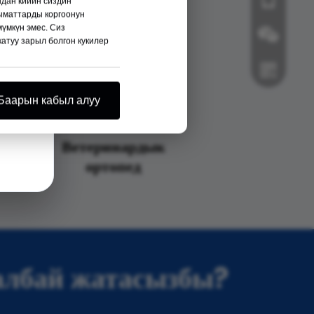
+86- 18112
ндан кийин сиздин
ыматтарды коргоонун
мүмкүн эмес. Сиз
катуу зарыл болгон кукилер
Баарын кабыл алуу
е
Ветеринардык
ортопед
Wechat
Whatsapp
албай жатасызбы?