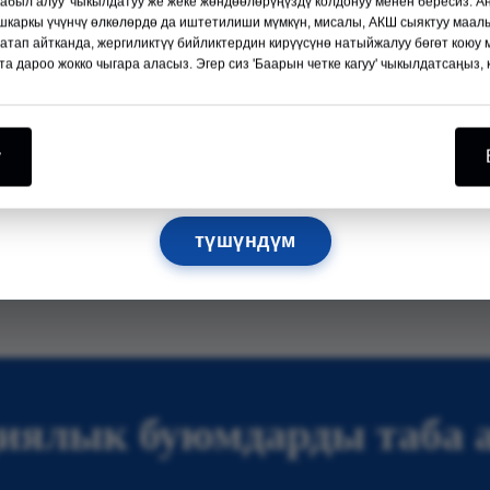
кабыл алуу' чыкылдатуу же жеке жөндөөлөрүңүздү колдонуу менен бересиз. А
Кененирээк →
аркы үчүнчү өлкөлөрдө да иштетилиши мүмкүн, мисалы, АКШ сыяктуу маал
 атап айтканда, жергиликтүү бийликтердин кирүүсүнө натыйжалуу бөгөт коюу 
та дароо жокко чыгара аласыз. Эгер сиз 'Баарын четке кагуу' чыкылдатсаңыз, 
11
08
14
46
КҮНДӨР
СААТ
МИН
СЕК
у
Сизди ошол жерден көрүүнү чыдамсыздык менен күтөбүз!
Тышкы фиксатор
Жамбаш жана тиз
түшүндүм
протези
диялык буюмдарды таба 