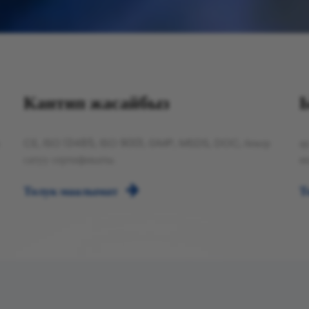
Кантип жасайбыз
CE, ISO 13485, ISO 9001, GMP, MSDS, DOC, бекер
а
сатуу сертификаты.
ө
Толук маалымат

Т