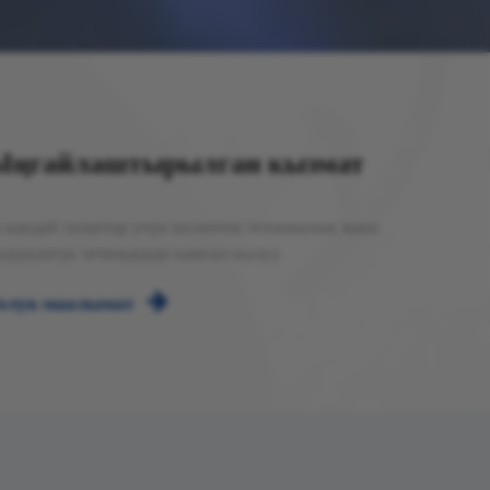
Ыңгайлаштырылган кызмат
р кандай талаптар үчүн кесиптик техникалык жана
ндүрүштүк чечимдерди камсыз кылуу.
олук маалымат
