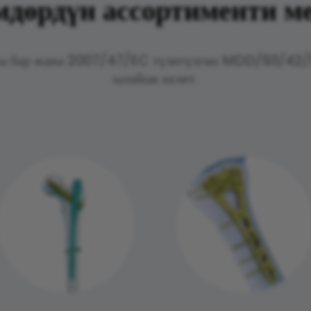
мдөрдүн ассортименти 
ты бар жана 2007/47/EC түзөтүлгөн MDD/93/42/
ылайык келет.