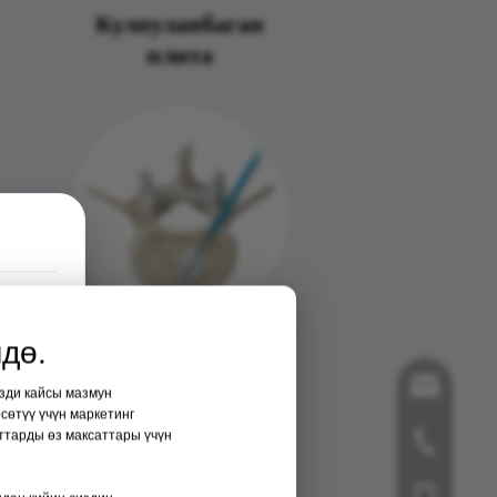
Кулпуланбаган
плита
дө.
Баллон
song@orto
изди кайсы мазмун
кифопластика
сөтүү үчүн маркетинг
ттарды өз максаттары үчүн
+86-519-8