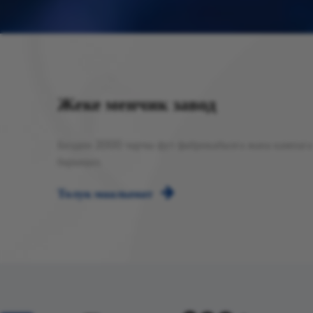
Жеке менчик завод
Биздин 2000 чарчы фут фабрикабызга жана кампага
барыңыз.
Толук маалымат
