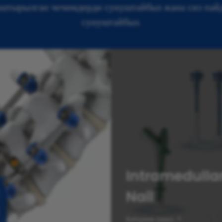
штырылган чечимдерди сунуштайбыз жана сиз пайд
сунуштайбыз.
Intramedulla
Nail
Көбүрөөк көрүү