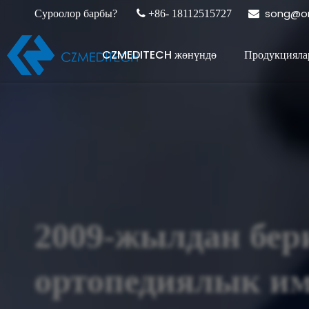
song@or
Суроолор барбы?

+86- 18112515727

CZMEDITECH жөнүндө
Продукцияла
2009-жылдан бер
ортопедиялык и