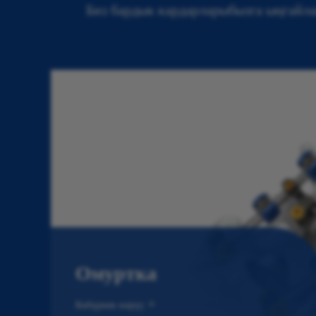
Биз бардык кардарларыбызга ыңгайла
Омуртка
Көбүрөөк көрүү