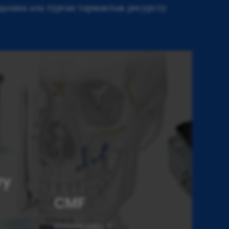
алана ала турган тармактык ресурсту
ry
CMF
Көбүрөөк көрүү