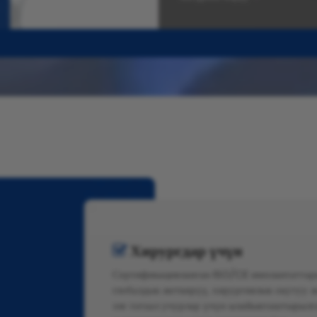
Хирургдар үчүн

Сертификацияланган ISO/CE имплантаттары
глобалдык жеткирүү, хирургиялык окутуу 
эле татаал учурлар үчүн ылайыкташтырылг