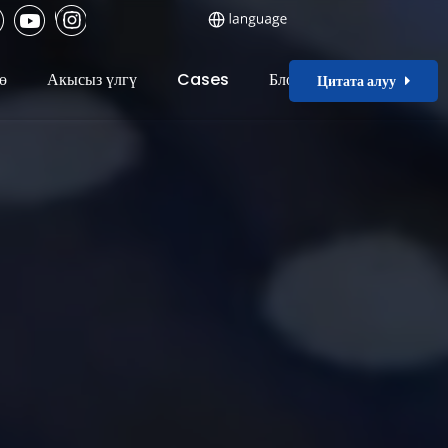
ө
Акысыз үлгү
Cases
Блог
Цитата алуу