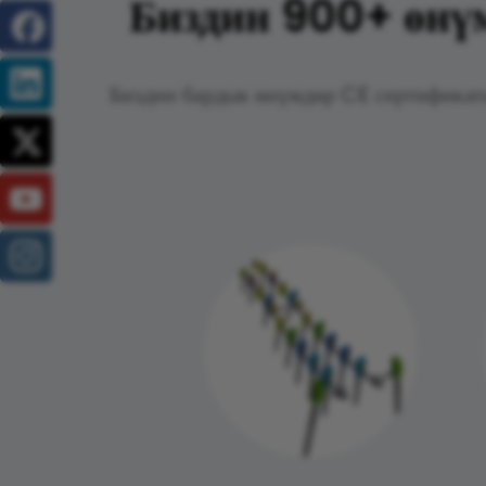
Биздин 900+ өнү
Биздин бардык өнүмдөр CE сертифика