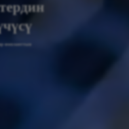
тердин
үчүсү
ир импланттын