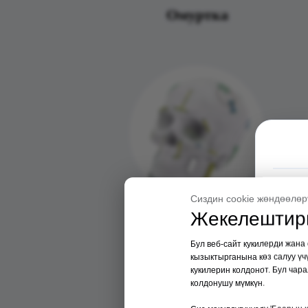
Омуртка
Сиздин cookie жөндөөлөр
Жекелештири
Cranial жаак-бет
Бул веб-сайт кукилерди жана 
плитасы
кызыктырганына көз салуу үч
кукилерин колдонот. Бул чар
колдонушу мүмкүн.