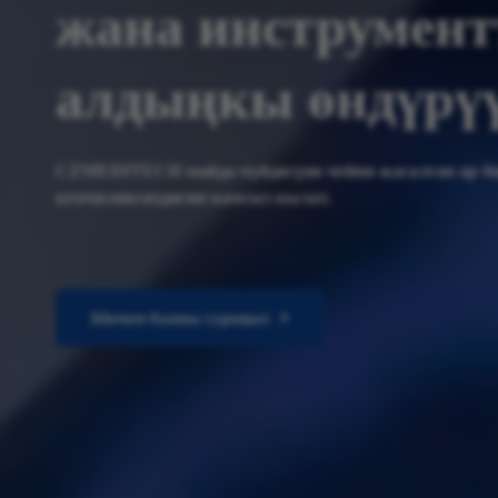
жана инструмент
алдыңкы өндүрү
CZMEDITECH майда-чүйдөсүнө чейин жасалган ар б
кемчиликсиздигин камсыз кылат.
Ыкчам бааны сураңыз