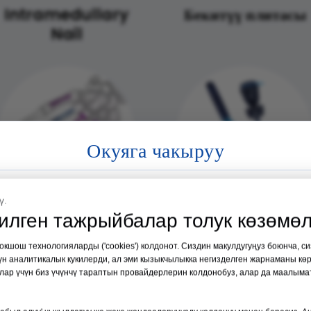
Intramedullary
Бекитүү плитасы
Nail
Окуяга чакыруу
Медициналык Филиппин Экспо 2026
ү.
лген тажрыйбалар толук көзөмөл
Өтчү жери:
Манила, Филиппин
Мини кулпулоо
Артроскопия
Дата:
2026-жылдын 19-21-августу
окшош технологияларды ('cookies') колдонот. Сиздин макулдугуңуз боюнча, с
плитасы
системасы
үн аналитикалык кукилерди, ал эми кызыкчылыкка негизделген жарнаманы көр
алар үчүн биз үчүнчү тараптын провайдерлерин колдонобуз, алар да маалыма
№35 кабина