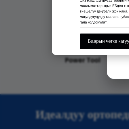
Сиз макулдугуңузду 'Баарын 
маалыматтарыңыз ЕБден тышк
тиешелүү деңгээли жок жана,
макулдугуңузду каалаган убак
гана колдонулат.
Баарын четке кагу
Power Tool
Идеалдуу ортопе