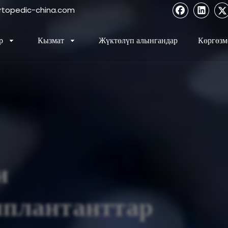
topedic-china.com
р
Кызмат
Жүктөлүп алынгандар
Көргөзм
и
мплантанттар