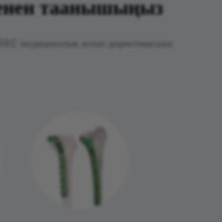
менен таанышыңыз
EEC медициналык аспап директивасына