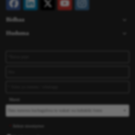
Bidhaa
Huduma
Maoni
Jieleze mwenyewe
*