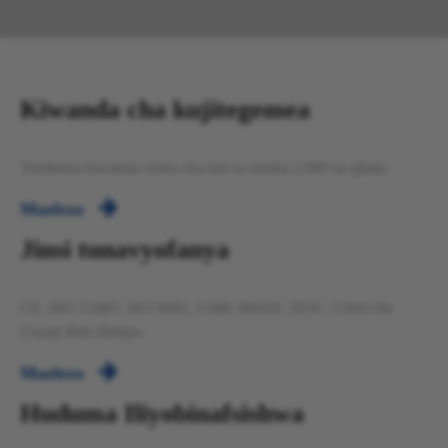
Kiwanda cha kujitegemea
Tembelea kiwanda chetu cha futi za mraba 2,000 na ghala.

Maelezo
Jinsi tunavyofanya
CE, ISO 13485, ISO 9001, GMP, MSDS, DOC, Cheti cha
Uuzaji Bila Malipo.

Maelezo
Huduma Iliyobinafsishwa