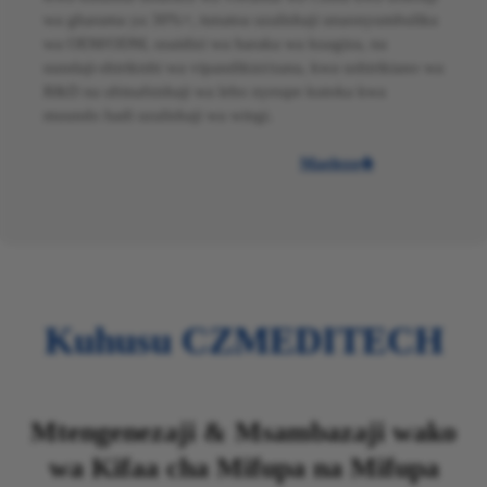
wa gharama ya 30%+, tunatoa uzalishaji unaonyumbulika
wa OEM/ODM, usaidizi wa haraka wa kuagiza, na
uundaji-shirikishi wa vipandikizi/zana, kwa ushirikiano wa
R&D na ubinafsishaji wa lebo nyeupe kutoka kwa
muundo hadi uzalishaji wa wingi.
Maelezo

Kuhusu CZMEDITECH
Mtengenezaji & Msambazaji wako
wa Kifaa cha Mifupa na Mifupa