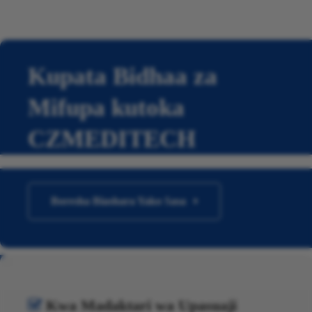
Kupata Bidhaa za
Mifupa kutoka
CZMEDITECH
Boresha Biashara Yako Sasa
Kwa Madaktari wa Upasuaji
