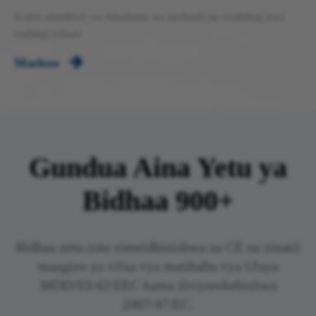
Kutoa ufumbuzi wa kitaalamu wa kiufundi na uzalishaji kwa
mahitaji tofauti.

Maelezo
Gundua Aina Yetu ya
Bidhaa 900+
Bidhaa zetu zote zimeidhinishwa na CE na zinatii
maagizo ya vifaa vya matibabu vya Ulaya
MDD/93/42/EEC kama ilivyorekebishwa
2007/47/EC.