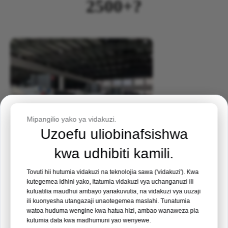
2500+?
Mwaliko wa Tukio
Mipangilio yako ya vidakuzi.
Uzoefu uliobinafsishwa
Maonyesho ya Matibabu ya Ufilipino 2026
kwa udhibiti kamili.
Mahali:
Manila, Ufilipino
Tovuti hii hutumia vidakuzi na teknolojia sawa ('vidakuzi'). Kwa
1. Vyeti vya Mamlaka & Upimaji wa Kina
kutegemea idhini yako, itatumia vidakuzi vya uchanganuzi ili
Tarehe:
19 - 21 Agosti 2026
kufuatilia maudhui ambayo yanakuvutia, na vidakuzi vya uuzaji
ili kuonyesha utangazaji unaotegemea maslahi. Tunatumia
Vipandikizi vilivyoidhinishwa na CE/ISO hupitia majaribio
watoa huduma wengine kwa hatua hizi, ambao wanaweza pia
Kibanda nambari 35
makali ya kiufundi, uchovu na kimatibabu ili kuhakikisha ubora
kutumia data kwa madhumuni yao wenyewe.