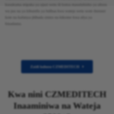
kusukuma mipaka ya ujuzi wetu ili kutoa masuluhisho ya ubora
wa juu na ya kibunifu ya bidhaa kwa wateja wetu wote duniani
kote na kufanya jitihada zisizo na kikomo kwa afya ya
binadamu.
Zaidi kuhusu CZMEDITECH
Kwa nini CZMEDITECH
Inaaminiwa na Wateja