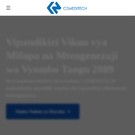
Vipandikizi Vikuu vya
Mifupa na Mtengenezaji
wa Vyombo Tangu 2009
Kwa umakini mkubwa kwa undani, CZMEDITECH
inahakikisha ukamilifu kupitia kila kipandikizi kilichowahi
kutengenezwa.
Omba Nukuu ya Haraka