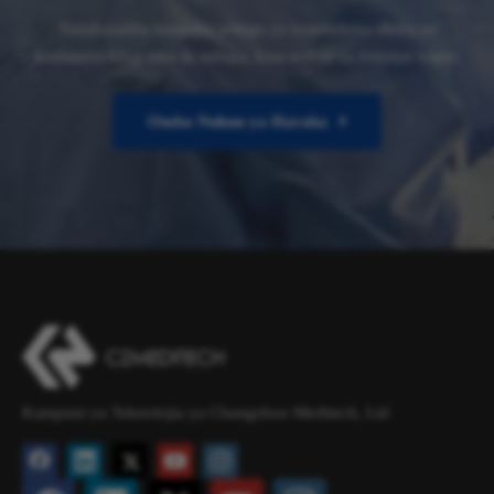
Tunakusaidia kuepuka mitego ya kuwasilisha ubora na
kuthamini hitaji lako la mifupa, kwa wakati na kwenye bajeti.
Omba Nukuu ya Haraka
Kampuni ya Teknolojia ya Changzhou Meditech, Ltd