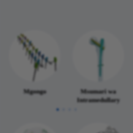
Mgongo
Msumari wa
Intramedullary