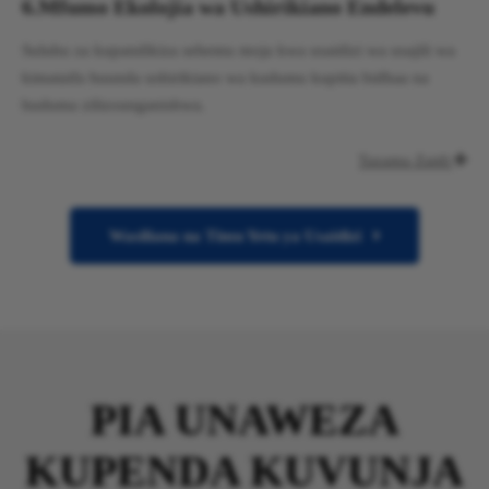
6.
Mfumo Ekolojia wa Ushirikiano Endelevu
Suluhu za kupandikiza sehemu moja kwa usaidizi wa usajili wa
kimataifa huunda ushirikiano wa kudumu kupitia bidhaa na
huduma zilizounganishwa.
Tazama Zaidi

Wasiliana na Timu Yetu ya Usaidizi
PIA UNAWEZA
KUPENDA KUVUNJA