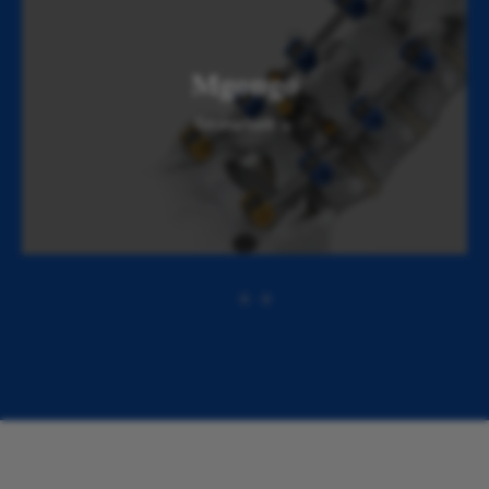
Mgongo
Tazama zaidi