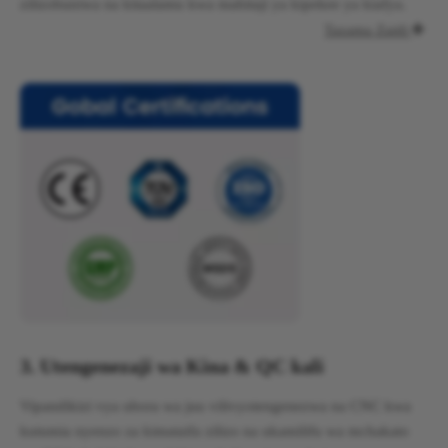
zilizobuniwa na kitaalamu kwa mahitaji ya kipekee ya kiafya.
Tazama Zaidi

3. Utengenezaji wa Kina & QC kali
Vipandikizi vya ubora wa juu vilivyotengenezwa na CNC kwa
kutumia nyenzo za kimataifa zilizo na ukamilifu wa mchakato