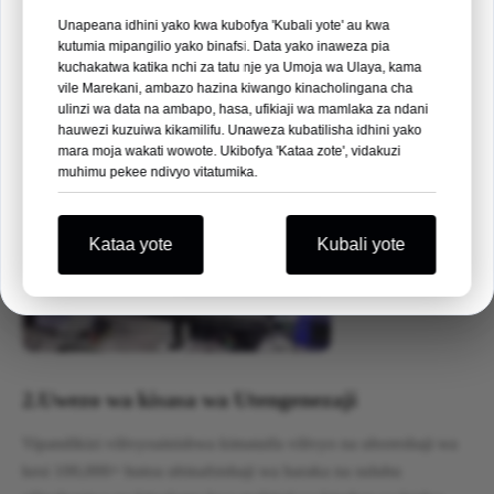
na utegemezi wa hali ya juu.
Unapeana idhini yako kwa kubofya 'Kubali yote' au kwa
Tazama Zaidi

Soma Zaidi →
kutumia mipangilio yako binafsi. Data yako inaweza pia
kuchakatwa katika nchi za tatu nje ya Umoja wa Ulaya, kama
vile Marekani, ambazo hazina kiwango kinacholingana cha
09
01
47
20
ulinzi wa data na ambapo, hasa, ufikiaji wa mamlaka za ndani
hauwezi kuzuiwa kikamilifu. Unaweza kubatilisha idhini yako
SIKU
HALI YA HEWA
HIYO
SEK
mara moja wakati wowote. Ukibofya 'Kataa zote', vidakuzi
muhimu pekee ndivyo vitatumika.
Tunatazamia kukuona huko!
Kataa yote
Kubali yote
Nimeipata
2.
Uwezo wa kisasa wa Utengenezaji
Vipandikizi vilivyoainishwa kimataifa vilivyo na uboreshaji wa
kesi 100,000+ hutoa ubinafsishaji wa haraka na suluhu