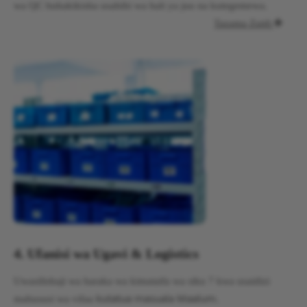
wa QC huhakikisha usahihi wa hali ya juu na kutegemewa.
Tazama Zaidi

4. Ufanisi wa Ugavi & Logistics
Uwasilishaji wa haraka wa kimataifa wa siku 7 kwa usaidizi
kutatua masuala Maalum.
mahususi wa vifaa