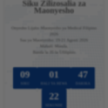
Siku Zilizosalia za
Maonyesho
Onyesho Lijalo: Maonyesho ya Medical Filipino
2026
Saa ya Maonyesho: 19-21 Agosti 2026
Mahali: Manila,
Banda la 35 la Ufilipino
09
01
47
SIKU
HALI YA HEWA
DAKIKA
20
SEKUNDE