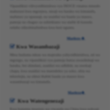
Vipandikizi vilivyoidhinishwa vya ISO/CE vinatoa miundo
mahususi kwa mgonjwa, utoaji wa haraka wa kimataifa,
mafunzo ya upasuaji, na usaidizi wa baada ya mauzo,
pamoja na chaguo za ushirikiano wa utafiti ili kuunda
suluhu zilizobinafsishwa kwa kesi ngumu.
Maelezo

Kwa Wasambazaji

Mtoa huduma mkuu wa majeraha yaliyoidhinishwa, uti wa
mgongo, na vipandikizi vya pamoja hutoa uwasilishaji wa
haraka, bei shindani, usaidizi wa udhibiti, na uwekaji
chapa, kwa usaidizi wa maendeleo ya soko, ubia wa
teknolojia, na ulinzi thabiti baada ya mauzo kwa
wasambazaji wa kimataifa.
Maelezo

Kwa Watengenezaji

Kwa kutumia msururu wa viwanda wa China kwa uokoaji