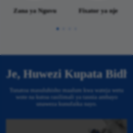
Zana ya Nguvu
Fixator ya nje
Je, Huwezi Kupata Bidh
Tunatoa masuluhisho maalum kwa wateja wetu
wote na kutoa rasilimali ya tasnia ambayo
unaweza kunufaika nayo.