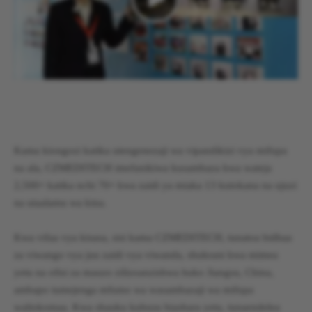
Kama kiongozi katika utengenezaji wa vipandikizi vya mifupa
na ala, CZMEDITECH imefanikiwa kusambaza kwa wateja
2,500+ katika nchi 70+ kwa zaidi ya miaka 13 kutokana na ujuzi
na utaalamu wa kina.
Kwa vifaa vya kisasa, sisi kama CZMEDITECH, tunatoa bidhaa
za viwango vya juu zaidi vya viwanda, shukrani kwa mimea
yetu na ofisi za mauzo zilizoanzishwa huko Jiangsu, China,
ambapo tumejenga mfumo wa wasambazaji wa mifupa
waliokomaa. Kwa shauku kuhusu biashara yetu, tunaendelea