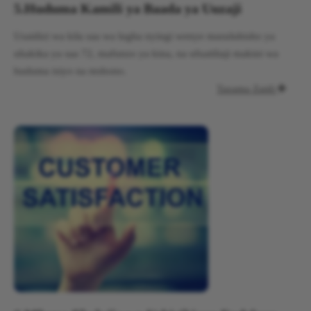
5.
Huduma Kamili ya Baada ya Uuzaji
Usaidizi wa kila saa wa lugha nyingi wenye masuluhisho ya
uhakika ya saa 72, mafunzo ya kina, na ufuatiliaji makini wa
huduma isiyo na mshono.
Tazama Zaidi
