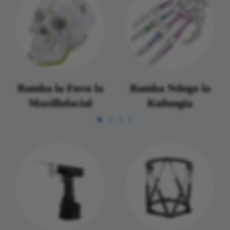
Bamba la Fuvu la
Bamba Ndogo la
Maxillofacial
Kufungia