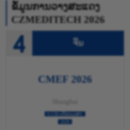
ຂໍ້ມູນການວາງສະແດງ
CZMEDITECH 2026
ຈີນ
CMEF 2026
Shanghai
9-12th ເດືອນເມສາ
2026