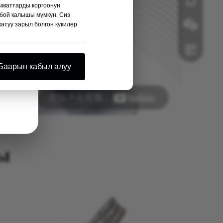
ыматтарды коргоонун
лбой калышы мүмкүн. Сиз
катуу зарыл болгон кукилер
Вечат
Баарын кабыл алуу
Whatsapp
ы