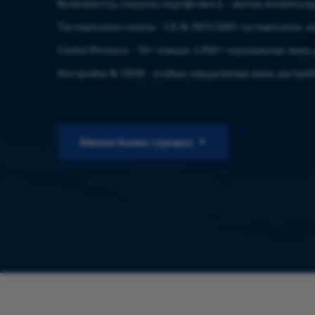
Комплекстүү омуртка портфолиосу - жатын моюнчалары
Тастыкталган сапаты - CE & ISO13485 тастыкталган, к
Global Presence - 50+ өлкөдө 2,000+ ооруканалар жа
Настройка & OEM - атайын хирургиялык жана дистри
Ыкчам бааны сураңыз