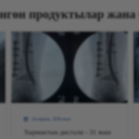
нгөн продуктылар жана
24-апрель, 2026-жыл
Тырмактын дистали - 31 жаш