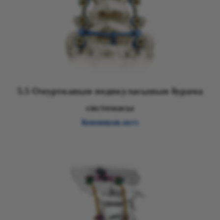
5.5 Омуртканын педикуласынын бурама
системасы
Кененирээк окуу