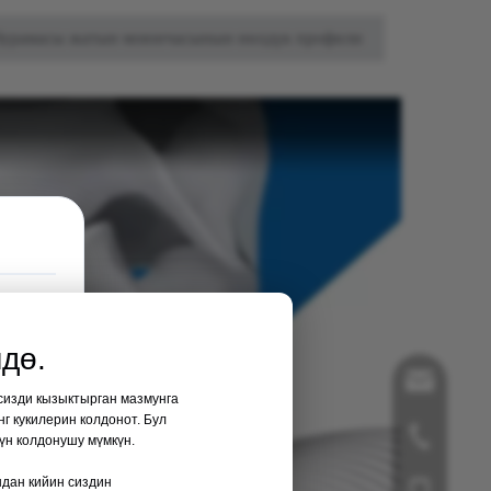
 бурамасы жатын моюнчасынын нөлдүк профили
дө.
song@ortope
 сизди кызыктырган мазмунга
г кукилерин колдонот. Бул
+86-519-858
үн колдонушу мүмкүн.
ндан кийин сиздин
+86- 181125