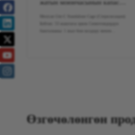
жатын моюнчасынын капасы
(стерилизация)
Mexican Uni-C Standalone Cage (Стерилизация)
Бейтап: 53 жаштагы эркек Симптомдордун
башталышы: 1 жыл бою колдору менен
буттарындагы сезбей калуу жана алсыздык
Жамандоо Симптомдору: Туруксуз басуу, ушул
жылдын биринчи жарымында булчуңдардын
катып калышы: Диагноздон кийинки диагноз:
Диагноздон кийин. узундук
»
Өзгөчөлөнгөн про