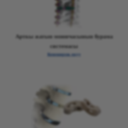
Арткы жатын моюнчасынын бурама
системасы
Кененирээк окуу