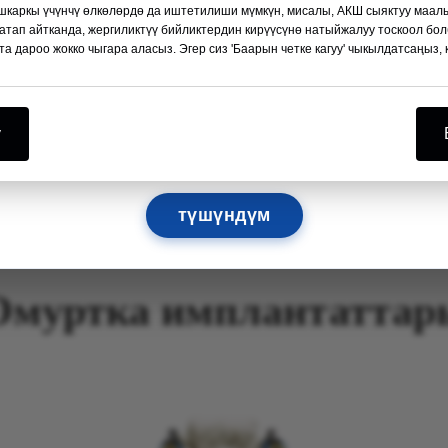
аркы үчүнчү өлкөлөрдө да иштетилиши мүмкүн, мисалы, АКШ сыяктуу маал
Кененирээк →
 атап айтканда, жергиликтүү бийликтердин кирүүсүнө натыйжалуу тоскоол бо
та дароо жокко чыгара аласыз. Эгер сиз 'Баарын четке кагуу' чыкылдатсаңыз, 
10
01
07
42
КҮНДӨР
СААТ
МЕН
СЕК
у
Сизди ошол жерден көрүүнү чыдамсыздык менен күтөбүз!
түшүндүм
Омуртка имплантаттар