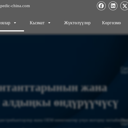
pedic-china.com
иялар
Кызмат
Жүктөлүүлөр
Көргөзмө
нтанттарынын жана
 алдыңкы өндүрүүчүсү
, дистрибьюторлор жана OEM өнөктөштөр үчүн жогорку натыйжалу