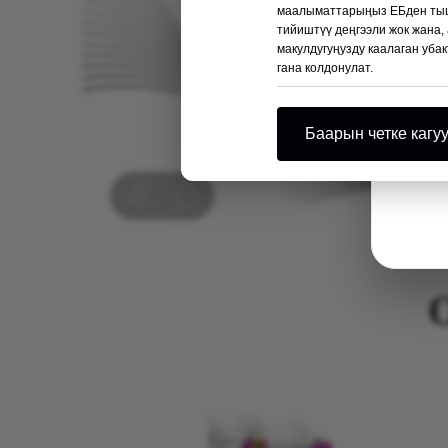
маалыматтарыңыз ЕБден тышк
тийиштүү деңгээли жок жана,
макулдугуңузду каалаган убак
гана колдонулат.
Баарын четке кагу