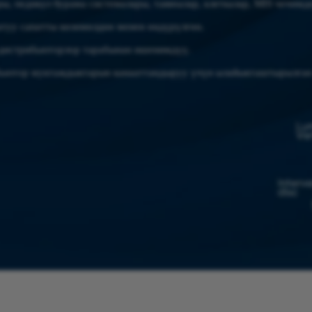
, педикул бурама системалары, таякчалар, клеткалар, MIS чечимд
атуу сапатты көзөмөлдөө менен өндүрүлгөн.
на дистрибьюторлор тарабынан ишенимдүү.
бьютор муктаждыктарын канааттандыруу үчүн ылайыкташтырылган