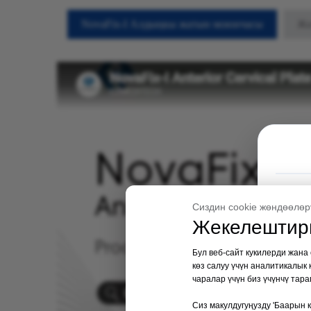
NovaFix-I Алдыңкы жатын моюнчасы
Жа
Сиздин cookie жөндөөлөр
Жекелештири
Бул веб-сайт кукилерди жана
көз салуу үчүн аналитикалык
чаралар үчүн биз үчүнчү тар
Сиз макулдугуңузду 'Баарын 