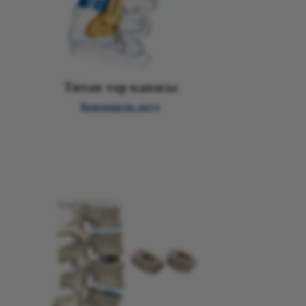
Титан тор капасы
Кененирээк окуу