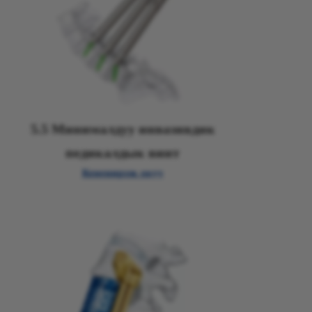
5.5 Минималдуу инвазивдик
педикалдык винт
Кененирээк окуу