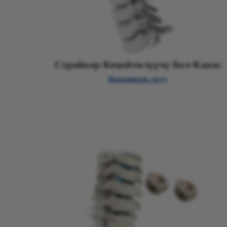
Страйкер-Кеңейтилүүчү-Бел-Капас
Кененирээк окуу