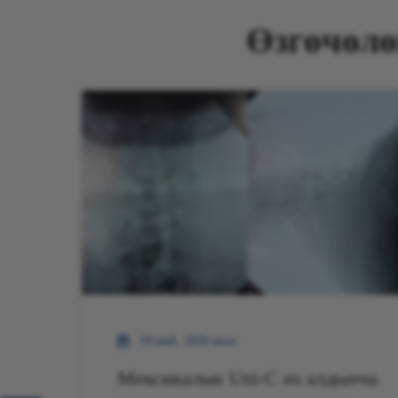
Өзгөчөлө
19-май, 2026-жыл
Мексикалык Uni-C өз алдынча