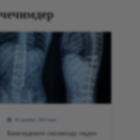
 чечимдер
05-декабрь, 2025-жыл
Бангладеште сколиозду оңдоо