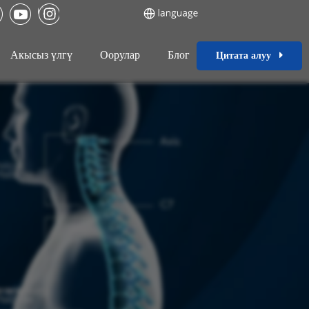
Акысыз үлгү
Оорулар
Блог
Цитата алуу
у чечимдер.