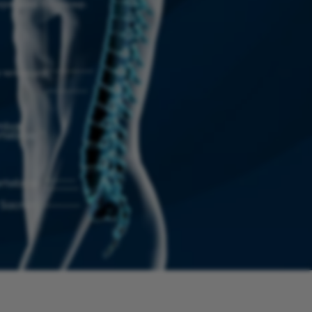
ери жана башкалар.
 чечимдер.