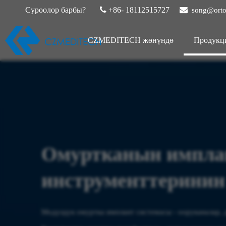
Суроолор барбы?

+86- 18112515727

song@orto
CZMEDITECH жөнүндө
Продукц
Омуртканын импла
инструменттеринин
Модулдук омуртка имплант системасы - ооруканалар