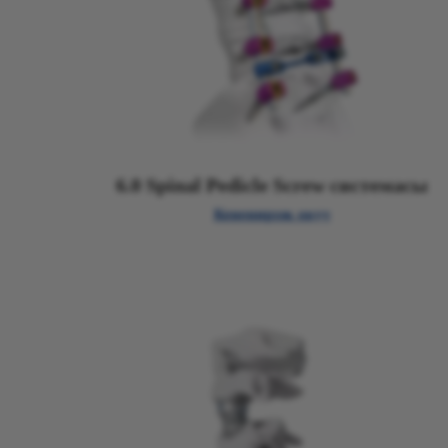
6.0 Spinal Pedicle Screw системасы
Кененирээк окуу