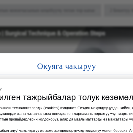
тын моюнчасынын кеңейүүчү титан тор капас
2 Бекитүү
Окуяга чакыруу
Медициналык Филиппин Экспо 2026
ү.
Өтчү жери:
Манила, Филиппин
лген тажрыйбалар толук көзөмөл
Дата:
2026-жылдын 19-21-августу
 окшош технологияларды ('cookies') колдонот. Сиздин макулдугуңуздан кийин,
 кукилерди жана кызыкчылыкка негизделген жарнаманы көрсөтүү үчүн маркетин
аптын провайдерлерин колдонобуз, алар да маалыматтарды өз максаттары үч
35-кабина
кабыл алуу' чыкылдатуу же жеке жөндөөлөрүңүздү колдонуу менен бересиз. А