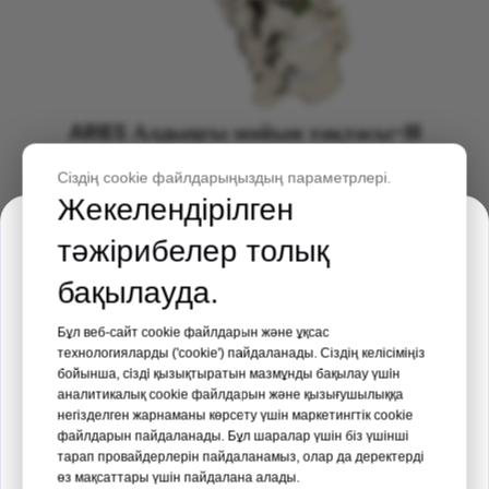
ARIES Алдыңғы мойын тақтасы-III
Толығырақ оқу
Сіздің cookie файлдарыңыздың параметрлері.
Жекелендірілген
Оқиғаға шақыру
тәжірибелер толық
бақылауда.
Медициналық Филиппин ЭКСПО 2026
Бұл веб-сайт cookie файлдарын және ұқсас
Өтетін орны:
Манила, Филиппин
технологияларды ('cookie') пайдаланады. Сіздің келісіміңіз
бойынша, сізді қызықтыратын мазмұнды бақылау үшін
Күні:
19-21 тамыз 2026 ж
аналитикалық cookie файлдарын және қызығушылыққа
негізделген жарнаманы көрсету үшін маркетингтік cookie
файлдарын пайдаланады. Бұл шаралар үшін біз үшінші
№ 35 стенд
тарап провайдерлерін пайдаланамыз, олар да деректерді
өз мақсаттары үшін пайдалана алады.