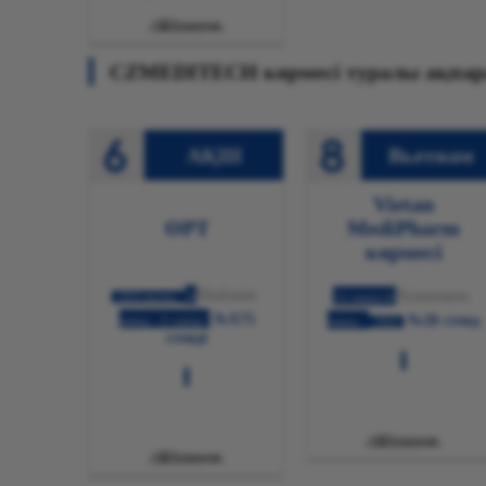

Толығырақ
АҚШ
Вьетнам
Vietan
ӨРТ
MediPharm
көрмесі
Майами
Хошимин
2024 жылғы
19
01 тамшы-03
№X75
№28 стенд
мамыр - 21 қаңтар
тамшы
2024
стенді

Толығырақ

Толығырақ