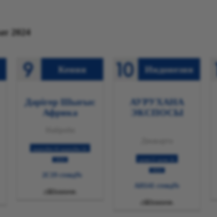
2024 CZMEDITECH көрмесі туралы ақпарат
Кения
Индонезия
Дәрігер Шығыс
АУРУХАНА
Африка
ЭКСПОСЫ
Найроби
Джакарта
04 қыркүйек-06 қыркүйек
2024
18 қазан-21 қазан
2024
№2C19 стенд
№AH141 стенд

Толығырақ

Толығырақ