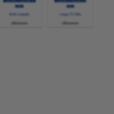
10 қыркүйек-12 қыркүйек
10 қыркүйек-12 қыркүйек
2025
2025
№W16 стенд
№73-74 стенд

Толығырақ

Толығырақ