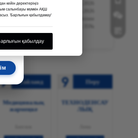
сі көрме: Medical Philippines Expo 2026
дан кейін деректеріңіз
ғырақ →
тыйым салынбауы мүмкін АҚШ
Көрме уақыты: 19-21 тамыз 2026
ласыз. 'Барлығын қабылдамау'
Орналасқан жері: Манила, Филиппин
№35 стенд.
Wechat
арлығын қабылдау
 көреміз!
Whatsapp
ім
Тайланд
Перу
Медициналық
ТЕХНОДЕНСАУ
жәрмеңке
ЛЫҚ
Бангкок
Лима