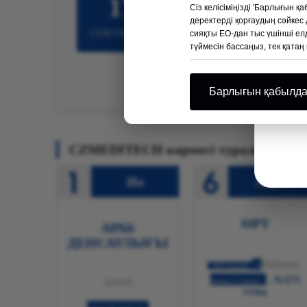
15
45
0
Сіз келісіміңізді 'Барлығын 
деректерді қорғаудың сәйкес 
СЕКУНДТАР
МИНУТТАР
САҒА
сияқты ЕО-дан тыс үшінші елд
түймесін бассаңыз, тек қата
Барлығын қабылд
Иә
АҚШ
ӨРТ
АРАБ
ДЕНСАУЛЫҒЫ
Майами
2025 жылғы
11
, №X75
Дубай
мамыр-13 мамыр
стенд