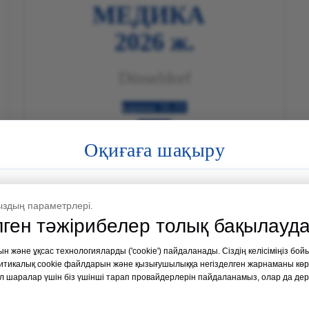
МЕДИКА
2026 ж.
Düsseldorf
16-19 қараша
2026
Оқиғаға шақыру
№ стенд жарияланады

Толығырақ

Медициналық Филиппин Эксп
ыздың параметрлері.
Өтетін орны:
Манила, Фи
лген тәжірибелер толық бақылауда
Күні:
19-21 тамыз
н және ұқсас технологияларды ('cookie') пайдаланады. Сіздің келісіміңіз бо
К
тикалық cookie файлдарын және қызығушылыққа негізделген жарнаманы көрсе
шаралар үшін біз үшінші тарап провайдерлерін пайдаланамыз, олар да дер
№ 35 