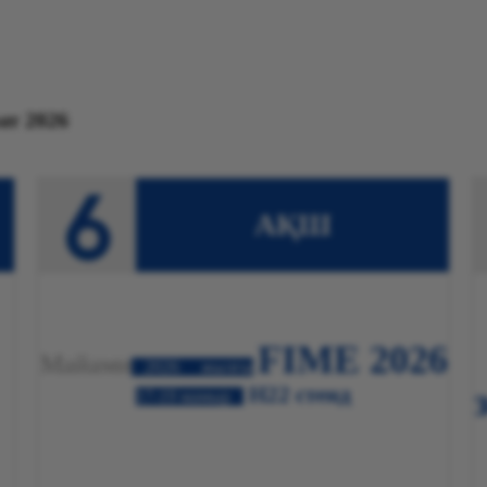
2026 CZMEDITECH көрмесі туралы ақпарат
АҚШ
FIME 2026
Майами
2026
жылғы
H22 стенд
17-19 мамыр