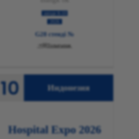
8-10 шілде
2026
№ G28 стенді

Толығырақ
Индонезия
Hospital
Expo 2026