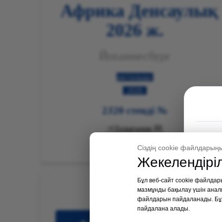
Африка Денсаулық
2026 ж.
Йоханнесбург
расталады
2026
№ 2J20 стенді

Толығырақ

Сіздің cookie файлдарың
Жекелендірі
Бұл веб-сайт cookie файлдары
мазмұнды бақылау үшін анали
файлдарын пайдаланады. Бұл 
пайдалана алады.