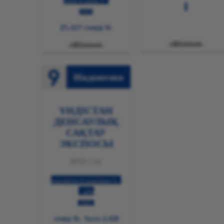
27 қаңтар-30 қаңтар
2025
№ Z5.A57 стенді

Толығырақ

Толығырақ
Индонезия
ҮНДІСТАН
ДЕНСАУЛЫҚ
САҚТАУ
ЭКСПОСЫ
BSD City
25 қыркүйектен 28 қыркүйекке
дейін
2025
стенд №. Холл 2,428