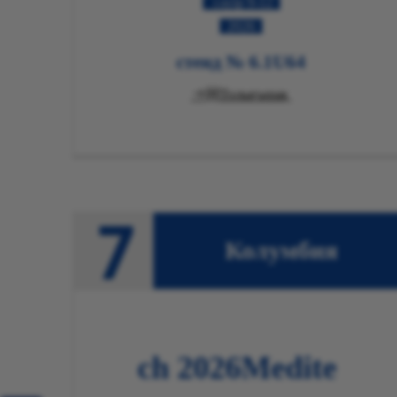
9-12 сәуір
2026
стенд № 6.1U64

Толығырақ
Колумбия
ch 2026
Medite