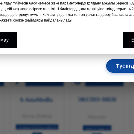
2
12
Келе
қабылдау' түймесін басу немесе жеке параметрлерді қолдану арқылы бересіз. О
Толы
деңгейі жоқ және әсіресе жергілікті биліктердің қол жеткізуіне тиімді түрде 
Т
КҮНДЕР
ерде де өңделуі мүмкін. Келісіміңізден кез келген уақытта дереу бас тарта а
ң қажетті cookie файлдары пайдаланылады.
15
45
02
12
СЕК
МЕН
САҒАТ
КҮНДЕР
амау
Б
Біз сізді сонда
2025 CZMEDITECH көрмесі туралы ақпарат
Түсінд
Малайя
Мексика
ЭКСПО-МЕН
b Asia
Medla
Куала-Лумпур
Мексика
16 шілдеден 18 шілдеге дейін
19 тамыз-21 тамыз