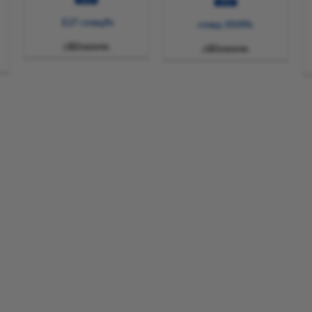
2025
2025
№E27 стенд
№1919 стенд

Толығырақ

Толығырақ