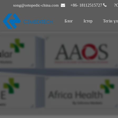

+86- 18112515727

С
song@ortopedic-china.com
Блог
Істер
Тегін үл