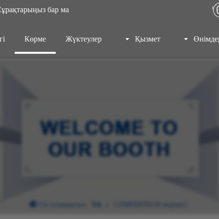
ұрақтарыңыз бар ма?
гі
Көрме
Жүктеулер
Қызмет
Өнімде
Сіз осындасыз:
Үй
»
CZMEDITECH көрмесі