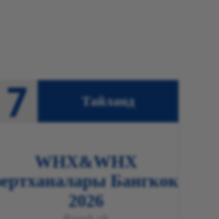
Тайланд
WHX&WHX
зертханалары Бангкок
20
26
Bangk
ok