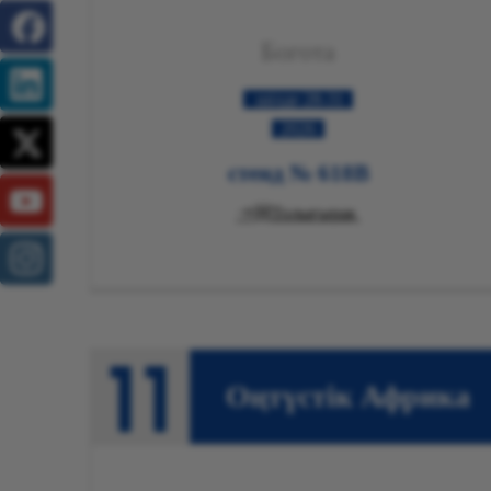
Богота
28-31 шілде
2026
стенд № 618B

Толығырақ
Оңтүстік Африка