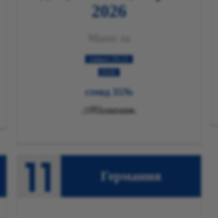
2026
Мани
ла
19-21 тамыз
2026
№35 стенд

Толығырақ
Германия