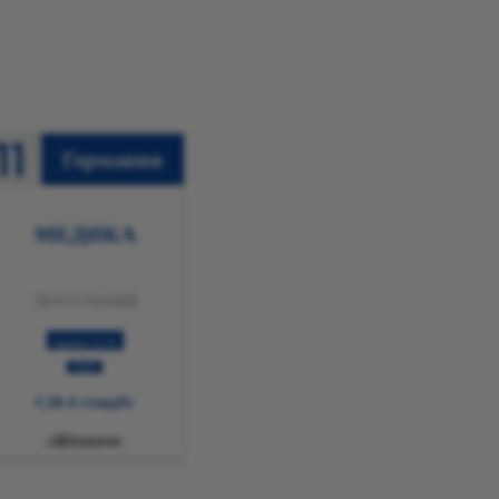
Германия
МЕДИКА
Дюссельдорф
11-14 қараша
2024
№C20-4 стенд

Толығырақ