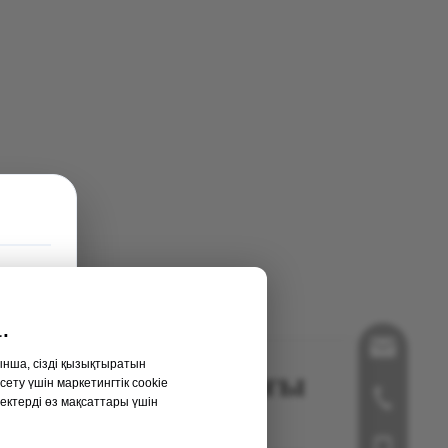
о 2026
липпин
.
song@ortopedic-china
 2026 ж
йынша, сізді қызықтыратын
өрменің кері санағы
ту үшін маркетингтік cookie
+86-519-85855955
ектерді өз мақсаттары үшін
стенд
+86- 18112515727