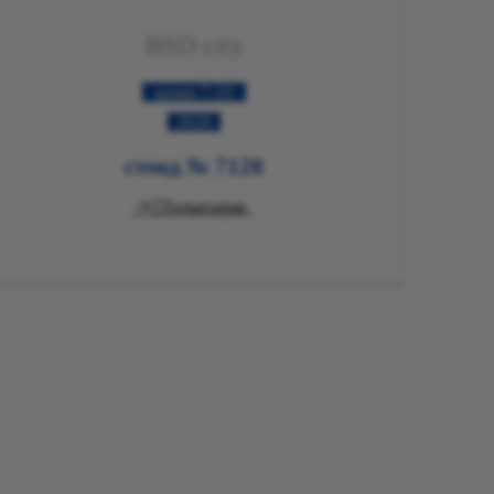
BSD city
7-10 қазан
2026
стенд № 7128

Толығырақ