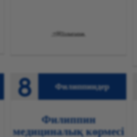

Толығырақ
Филиппиндер
Филиппин
медициналық көрмесі