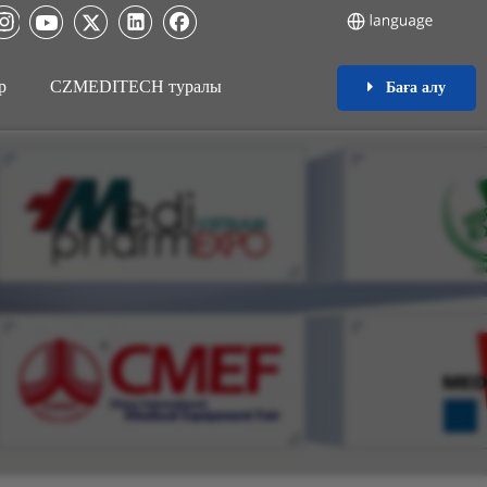
р
CZMEDITECH туралы
Баға алу