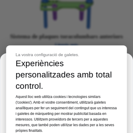
Sistema de plaques toracolumbars anteriors
Llegeix més
La vostra configuració de galetes.
Experiències
Invitació a l'esdeveniment
personalitzades amb total
Exposició Mèdica de Filipines 2026
control.
Lloc:
Manila, Filipines
Aquest lloc web utilitza cookies i tecnologies similars
('cookies'). Amb el vostre consentiment, utilitzarà galetes
Data:
19 - 21 d'agost de 2026
analítiques per fer un seguiment del contingut que us interessa
i galetes de màrqueting per mostrar publicitat basada en
interessos. Utilitzem proveïdors de tercers per a aquestes
Caseta núm. 35
mesures, que també poden utilitzar les dades per a les seves
pròpies finalitats.