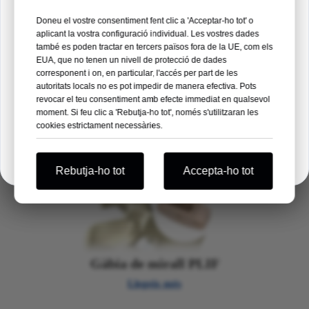
Llegir més →
Gàbia cervical independent Uni-C
Doneu el vostre consentiment fent clic a 'Acceptar-ho tot' o
aplicant la vostra configuració individual. Les vostres dades
Llegeix més
també es poden tractar en tercers països fora de la UE, com els
10
00
07
45
EUA, que no tenen un nivell de protecció de dades
corresponent i on, en particular, l'accés per part de les
MOR
HORES
MÍN.
SEC.
autoritats locals no es pot impedir de manera efectiva. Pots
revocar el teu consentiment amb efecte immediat en qualsevol
Us esperem allà!
moment. Si feu clic a 'Rebutja-ho tot', només s'utilitzaran les
cookies estrictament necessàries.
Ho entenc
Rebutja-ho tot
Accepta-ho tot
Gàbia de mirall PLIF
Llegeix més