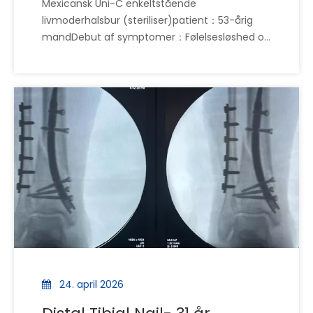
Mexicansk Uni-C enkeltstående
livmoderhalsbur (steriliser)patient：53-årig
mandDebut af symptomer：Følelsesløshed og
svaghed i hænder og fødder i 1 år Forværrede
symptomer：Ustabil gang, muskelstivhed i
første halvdel af dette årDiagnose af ossnisk
herkomst af: livmoderhalsen
24. april 2026