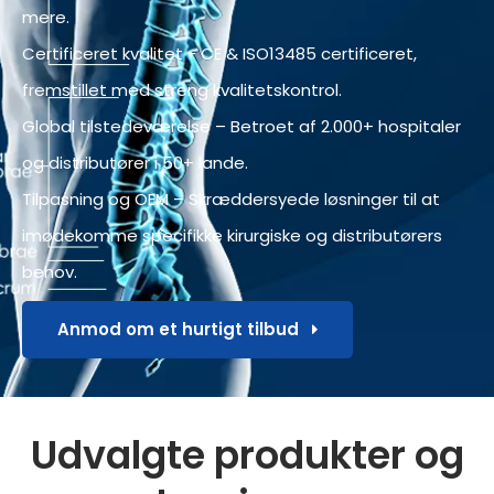
mere.
Certificeret kvalitet - CE & ISO13485 certificeret,
fremstillet med streng kvalitetskontrol.
Global tilstedeværelse – Betroet af 2.000+ hospitaler
og distributører i 50+ lande.
Tilpasning og OEM – Skræddersyede løsninger til at
imødekomme specifikke kirurgiske og distributørers
behov.
Anmod om et hurtigt tilbud
Udvalgte produkter og