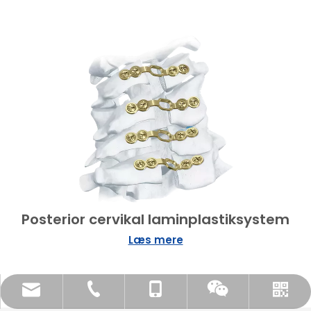
Posterior cervikal laminplastiksystem
Læs mere
sang@orthopedic-china.com
+86-519-85855955
+86- 18112515727
WhatsApp
Wechat