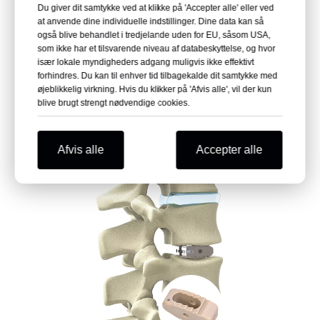
Du giver dit samtykke ved at klikke på 'Accepter alle' eller ved
at anvende dine individuelle indstillinger. Dine data kan så
også blive behandlet i tredjelande uden for EU, såsom USA,
som ikke har et tilsvarende niveau af databeskyttelse, og hvor
især lokale myndigheders adgang muligvis ikke effektivt
forhindres. Du kan til enhver tid tilbagekalde dit samtykke med
øjeblikkelig virkning. Hvis du klikker på 'Afvis alle', vil der kun
blive brugt strengt nødvendige cookies.
Uni-C enkeltstående livmoderhalsbur
Læs mere
Afvis alle
Accepter alle