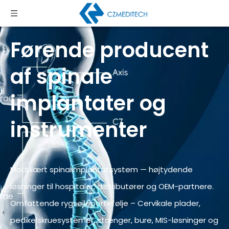
Førende producent
af spinale
implantater og
instrumenter
Modulært spinalimplantatsystem — højtydende
løsninger til hospitaler, distributører og OEM-partnere.
Omfattende rygsøjleportefølje – Cervikale plader,
pedikelskruesystemer, stænger, bure, MIS-løsninger og