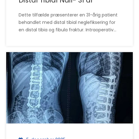
Distal Tibial Nail- 31 år
Dette tilfælde præsenterer en 31-årig patient
behandlet med distal tibial neglefiksering for
en distal tibia og fibula fraktur. Intraoperativ
C-arm fluoroskopi bekræftede positionen af ​​
den intramedullære søm, distale låseskruer og
fibulær pladefiksering. Casen demonstrerer
brugen af ​​et distalt tibial neglesystem til stabil
fiksering i den distale tibiale region, hvilket
giver en klinisk reference for ortopædiske
distributører, hospitaler og kirurgiske teams,
der evaluerer løsninger til fiksering af
tibialfraktur.