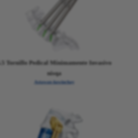
.5 Tornillo Pedical Mínimamente Invasivo
nisqa
Astawan ñawinchay