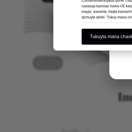
Consentimientoykita qunki 'Lla
ruwasqa kanman hawa UE kaqpi
maypi, aswanta, llaqta kamach
qichuyta atinki. 'Tukuy mana ch
Tukuyta mana chask
Im