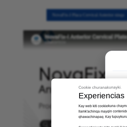
NovaFix-I Placa Cervical Anterior nisqa
Cookie churanakunayki.
Experiencias 
Kay web kiti cookiekuna chayma
llamk'achinqa mayqin contenid
qhawachinapaq. Kay tupuykunap