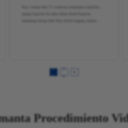
Kay casoqa huk 31 watayuq unqusqata riqsichin,
payqa fijación de uñas tibial distal kaqwan
hampisqa karqa huk tibia distal kaqpaq chanta
fractura de fíbula kaqpaq. Fluoroscopia
intraoperatoria de brazo C nisqapiqa, clavo
intramedular nisqapa posiciónninta, tornillos de
bloqueo distal nisqatapas, fijación de placa fibular
nisqapa posiciónnintapas chiqapcharqa. Kay caso
rikuchin huk sistema de uñas tibial distal
1.
2.
llamk’ayta kay fijación estable kaqpaq kay región
tibial distal kaqpi, huk referencia clínica kaqta qun
1.
2.
kay distribuidores ortopédicos kaqpaq, hospitales
kaqpaq chanta kay equipos quirúrgicos kaqpaq
chaninchaypaq kay soluciones de fijación fractura
tibial kaqpaq.
anta Procedimiento Vid