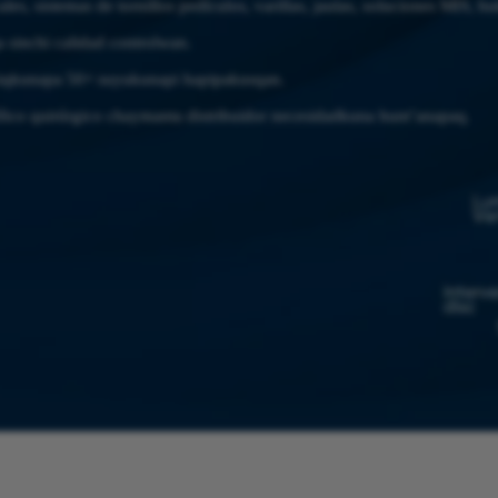
es, sistemas de tornillos pedículos, varillas, jaulas, soluciones MIS, h
 sinchi calidad controlwan.
kiqkunapa 50+ suyukunapi hapipakusqan.
ico quirúrgico chaymanta distribuidor necesidadkuna hunt’anapaq.