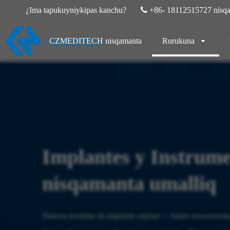
¿Ima tapukuyniykipas kanchu?

+86- 18112515727 nisqa
CZMEDITECH nisqamanta
Rurukuna
Implantes y Instrume
nisqamanta umalliq
Sistema modular de implante espinal — hatun ruwayniy