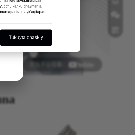
i kimsa kaq suyukunapipas
niyuqchu kanku chaymanta
lamantapacha mayk’aqllapas
Wechat
Tukuyta chaskiy
Whatsapp ni
una