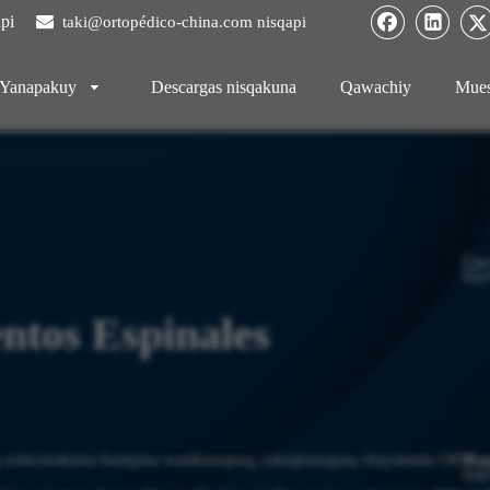
pi

taki@ortopédico-china.com nisqapi
Yanapakuy
Descargas nisqakuna
Qawachiy
Mues
ntos Espinales
uq solucionkuna hampina wasikunapaq, rakiqkunapaq chaymanta OEM 