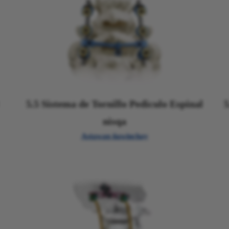
5.5 Sistema de Tornillo Pediculo Espinal
5
nisqa
Astawan ñawinchay