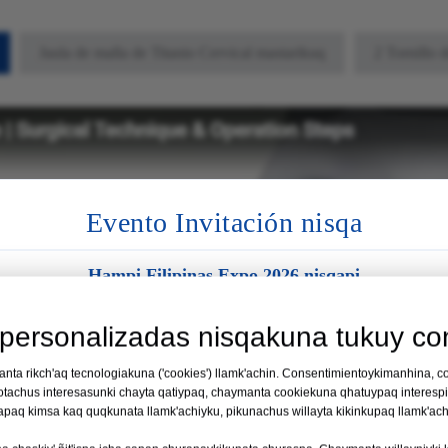
Jaula de malla de Titanio Cervical mastarikuq
2 Tornillo 
Evento Invitación nisqa
Hampi Filipinas Expo 2026 nisqapi
Maypi:
Manila, Filipinas
personalizadas nisqakuna tukuy con
P'unchaw:
19 – 21 ñiqin anta situwa killapi 2026 watapi
nta rikch'aq tecnologiakuna ('cookies') llamk'achin. Consentimientoykimanhina, 
otachus interesasunki chayta qatiypaq, chaymanta cookiekuna qhatuypaq interesp
Stand No 35 nisqapi
aq kimsa kaq quqkunata llamk'achiyku, pikunachus willayta kikinkupaq llamk'a