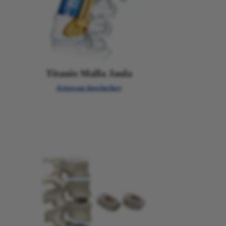
Titanio Malla Jaula
Astawan ñawinchay