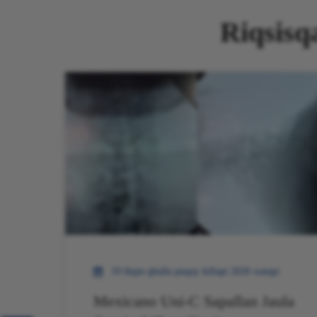
Riqsisq
19 ñiqin qhulla puquy killapi 2026 watapi
Mexicano Uni-C Sapallan Jaula