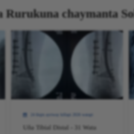
a Rurukuna chaymanta So
24 ñiqin ayriway killapi 2026 watapi
Uña Tibial Distal - 31 Wata