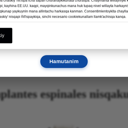
pa chaskiy' ñit'ispa icha sapan churanaykikunata churaspa. Chaymanta willayniyk
Astawan ñawiriy →
, kayhina EE.UU. kaqpi, mayqinkunachus mana huk tupaq nivel willayta harkay
iqkunap yaykuynin mana allintachu harkasqa kanman. Consentimientoykita chayl
askiy' nisqapi ñit'ispaykiqa, sinchi necesario cookiekunallam llamk'achisqa kanqa.
12
02
42
57
P’UNCHAWKUNA
HORAKUNA
MIN
SEC
iy
¡Anchatan suyayku chaypi tupanaykichista!
Hamutanim
plantes espinales nisqak