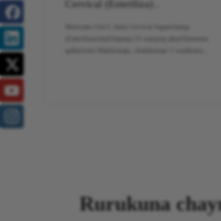
Cervical (Esteriliza) .
Mexicano Uni-C Jaula Cervical Sapanchasqa
(Esterilización)Unqusqa:53 watayuq qhariSíntomas
qallariynin:Makikunapi, chakikunapi 1 watakama
llañuyay, pisi kallpa kay Sintomas:Mana takyasqa
puriy, aychakuna k’ullu kay kay wata ñawpaq
kuskanpiDiagnóstico::Hernia de discervical kay
osificación kaqwan de la longitu posterior
nisqamanta
»
Rurukuna chaym