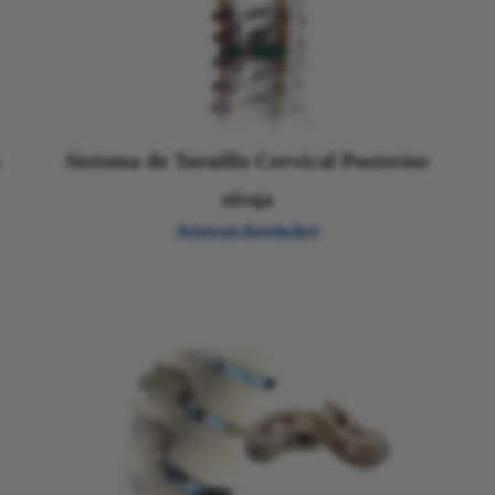
Sistema de Tornillo Cervical Posterior
nisqa
Astawan ñawinchay