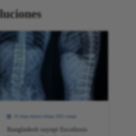
luciones
05 ñiqin disimri killapi 2025 watapi
Bangladesh suyupi Escoliosis