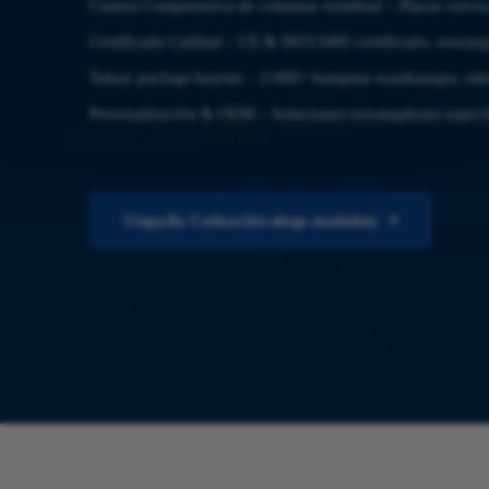
Cartera Comprensiva de columna vertebral – Placas cervical
Certificado Calidad – CE & ISO13485 certificado, ruwasqa
Tukuy pachapi kaynin – 2.000+ hampina wasikunapa, ra
Personalización & OEM – Soluciones ruwasqakuna específ
Utqaylla Cotización nisqa mañakuy