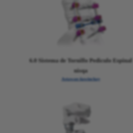
6.0 Sistema de Tornillo Pediculo Espinal
nisqa
Astawan ñawinchay