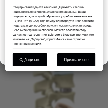
Прочитајте више →
Свој пристанак дајете кликом на „Прихвати све“ или
применом својих индивидуалних подешавања. Ваши
подаци се тада могу обрађивати и у трећим земљама ван
09
11
31
10
ЕУ, као што су САД, које немају одговарајући ниво заштите
података и где, посебно, приступ локалних власти можда
ДАНИ
САТИ
ЈА
СЕЦ
неће бити ефикасно спречен. Можете опозвати своју
сагласност са тренутним дејством у било ком тренутку. Ако
Радујемо се што ћемо вас видети тамо!
кликнете на „Одбиј све“, користиће се само стриктно
Уни-Ц самостални цервикални кавез
неопходни колачићи.
Прочитајте више
Схватио сам
Одбаци све
Прихвати све