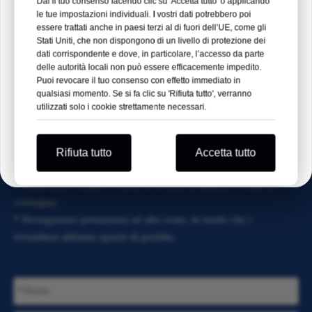
Dai il tuo consenso facendo clic su 'Accetta tutto' o applicando
Leggi di più→
le tue impostazioni individuali. I vostri dati potrebbero poi
essere trattati anche in paesi terzi al di fuori dell’UE, come gli
Stati Uniti, che non dispongono di un livello di protezione dei
08
07
50
38
dati corrispondente e dove, in particolare, l’accesso da parte
delle autorità locali non può essere efficacemente impedito.
CZMEDITECH ti aiuta
GIORNI
MINERALE
MINIMO
SEZ
Puoi revocare il tuo consenso con effetto immediato in
qualsiasi momento. Se si fa clic su 'Rifiuta tutto', verranno
utilizzati solo i cookie strettamente necessari.
Non vediamo l'ora di vedervi lì!
Scopri la nostra gamma completa di soluzioni per diverse
fratture.
Fatto
Rifiuta tutto
Accetta tutto
* Coprire tutte le principali categorie di utensili elettrici medici;
* Rassicurare sempre i clienti in termini di qualità e tempi di
consegna;
* Perseguiamo prestazioni ad alto costo, in modo che i
rivenditori abbiano spazio di profitto.