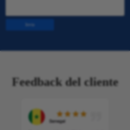
Invia
Feedback del cliente