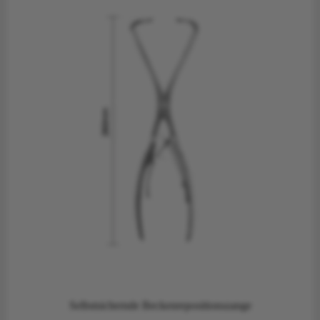
Selbstsichernde Beckenrepositionszange