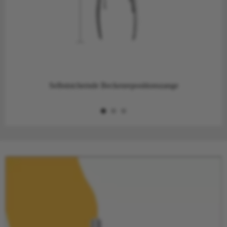
Selbstsichernde Beckenrepositionszange