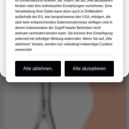
Ihr Einverständnis erteilen Sie, indem Sie auf „Alle akzeptieren“
Weiterlesen →
klicken oder Ihre individuellen Einstellungen vornehmen. Eine
Verarbeitung Ihrer Daten kann dann auch in Drittländern
außerhalb der EU, wie beispielsweise den USA, erfolgen, die
10
14
28
03
über kein entsprechendes Datenschutzniveau verfügen und in
denen insbesondere der Zugriff lokaler Behörden nicht
NEHMEN
STANDARD
MIN
SEK
wirksam verhindert werden kann. Sie können Ihre Einwilligung
jederzeit mit sofortiger Wirkung widerrufen. Wenn Sie auf „Alle
ablehnen“ klicken, werden nur unbedingt notwendige Cookies
Wir freuen uns auf Ihren Besuch!
verwendet.
Habe es
Alle ablehnen.
Alle akzeptieren
Serie Distraktionszangen