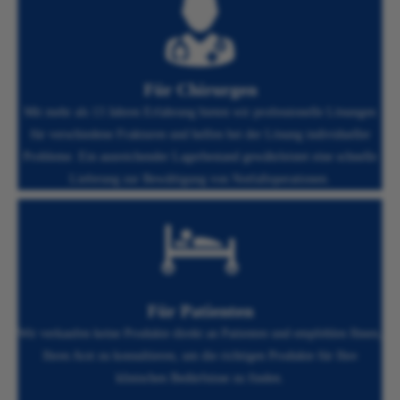
Für Chirurgen
Mit mehr als 13 Jahren Erfahrung bieten wir professionelle Lösungen
für verschiedene Frakturen und helfen bei der Lösung individueller
Probleme. Ein ausreichender Lagerbestand gewährleistet eine schnelle
Lieferung zur Bewältigung von Notfalloperationen.
Für Patienten
Wir verkaufen keine Produkte direkt an Patienten und empfehlen Ihnen,
Ihren Arzt zu konsultieren, um die richtigen Produkte für Ihre
klinischen Bedürfnisse zu finden.