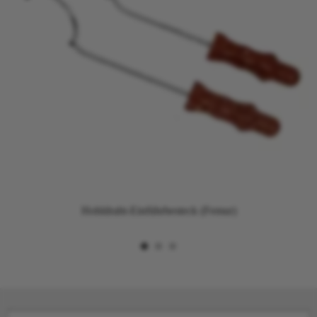
Hohldraht-Einführbesteck (Femur)