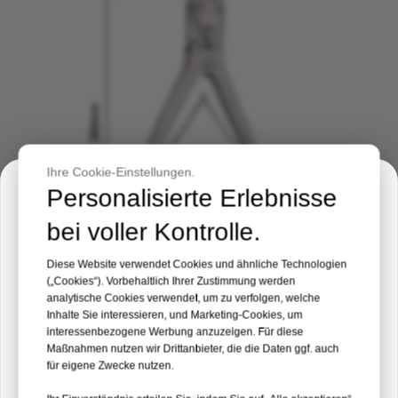
Ihre Cookie-Einstellungen.
Einladung zur Veranstaltung
Personalisierte Erlebnisse
bei voller Kontrolle.
Medizinische Philippinen Expo 2026
Diese Website verwendet Cookies und ähnliche Technologien
Veranstaltungsort:
Manila, Philippinen
(„Cookies“). Vorbehaltlich Ihrer Zustimmung werden
analytische Cookies verwendet, um zu verfolgen, welche
Datum:
19. – 21. August 2026
Inhalte Sie interessieren, und Marketing-Cookies, um
interessenbezogene Werbung anzuzeigen. Für diese
Verbesserte kleine Power-Schere
Maßnahmen nutzen wir Drittanbieter, die die Daten ggf. auch
Stand Nr. 35
für eigene Zwecke nutzen.