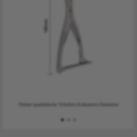
Dünne quadratische Scheiben Kalkaneus-Distraktor