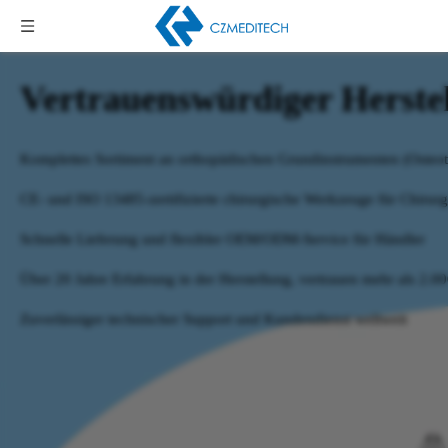
Vertrauenswürdiger Herstel
Komplettes Sortiment an orthopädischen Grundinstrumenten (Osteot
CE- und ISO 13485-zertifizierte chirurgische Werkzeuge für Chirurg
Schnelle Lieferung und flexibler OEM/ODM-Service für Händler
Über 20 Jahre Erfahrung in der Herstellung, vertrauen mehr als 2.
Zuverlässiger technischer Support und Kundendienst weltweit