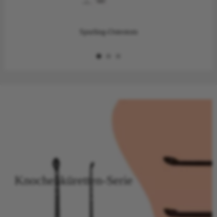
Spurling-Osteotom
Knochenküretten-Serie