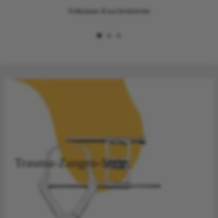
Volkmann Knochenkürette
Trauma-Zangen-Serie