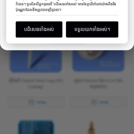
ថ្ងៃ
ម៉ោង
នាទី
វិ
ក៏បាន។ ប្រសិនបើអ្នកចុចលើ 'បដិសេធទាំងអស់' មានតែខូឃីចាំបាច់យ៉ាងតឹងរឹង
សាកសួរ
សាកសួរ
ប៉ុណ្ណោះដែលនឹងត្រូវបានប្រើប្រាស់។
យើងទន្ទឹងរង់ចាំជួបអ្នកនៅទីនោះ!
បដិសេធទាំងអស់
ទទួលយកទាំងអស់។
យល់ហើយ។
ស៊ីម៉ងត៍ Femoal Stem Long (HA
ក្បាល Femoral ដែក (CoCrMo
Coating)
កាបូនទាប)
សាកសួរ
សាកសួរ