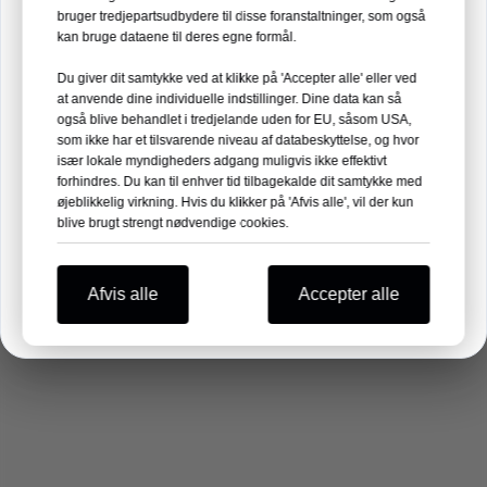
Stand nr. 35
bruger tredjepartsudbydere til disse foranstaltninger, som også
kan bruge dataene til deres egne formål.
Du giver dit samtykke ved at klikke på 'Accepter alle' eller ved
Læs mere →
at anvende dine individuelle indstillinger. Dine data kan så
også blive behandlet i tredjelande uden for EU, såsom USA,
One-stop-service
10
09
26
14
som ikke har et tilsvarende niveau af databeskyttelse, og hvor
især lokale myndigheders adgang muligvis ikke effektivt
forhindres. Du kan til enhver tid tilbagekalde dit samtykke med
DAGE
TIMER
MIN.
SEK.
øjeblikkelig virkning. Hvis du klikker på 'Afvis alle', vil der kun
International logistik og
blive brugt strengt nødvendige cookies.
Vi glæder os til at se dig der!
eftersalgsservice​​​​​
Afvis alle
Accepter alle
Forstår det