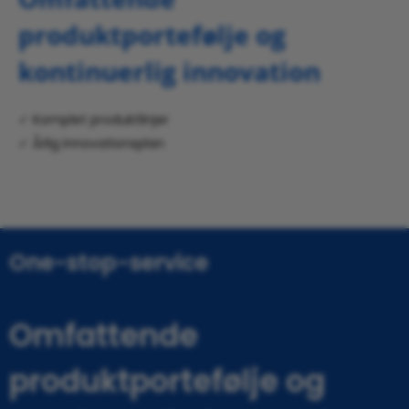
produktportefølje og
kontinuerlig innovation
✓ Komplet produktlinjer
✓ Årlig innovationsplan
One-stop-service
Omfattende
produktportefølje og