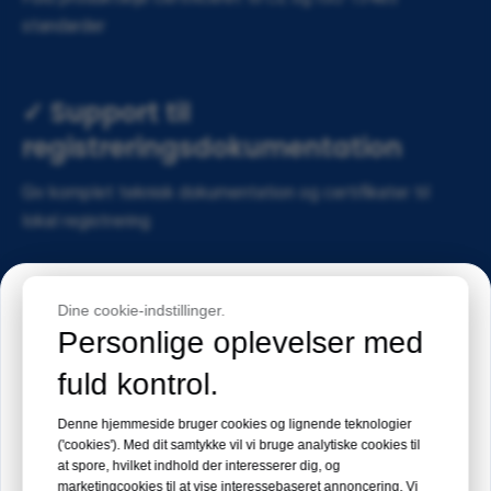
standarder​​​​​​
✓ Support til
registreringsdokumentation​​​​​
Giv komplet teknisk dokumentation og certifikater til
lokal registrering​​​​​​
Begivenhedsinvitation
Dine cookie-indstillinger.
✓ Teknisk support
Personlige oplevelser med
Medicinsk Filippinsk Expo 2026
Produktbetjeningsvejledninger og instruktionsvideoer
fuld kontrol.
Mødested:
Manila, Filippinerne
Denne hjemmeside bruger cookies og lignende teknologier
('cookies'). Med dit samtykke vil vi bruge analytiske cookies til
Dato:
19. – 21. august 2026
at spore, hvilket indhold der interesserer dig, og
marketingcookies til at vise interessebaseret annoncering. Vi