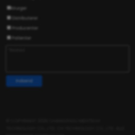
Kirurger
Distributører
Producenter
Patienter
Indsend
© COPYRIGHT
2026
CHANGZHOU MEDITECH
TECHNOLOGY CO., LTD. CH TECHNOLOGY CO., LTD. ALLE