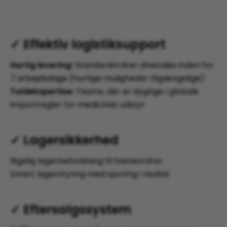
✓ Effektiv logistiksupport​​​​​​
Hurtig levering:
Standardordrer afsendes inden for
7 arbejdsdage (hurtige muligheder tilgængelige)
Toldekspertise:
Teams, der er dygtige i globale
importregler for medicinsk udstyr
✓ Lagersikkerhed
Rigelig lagerbeholdning til hasteordrer
Smart lagerstyring med sporing i realtid
✓ Eftersalgssystem