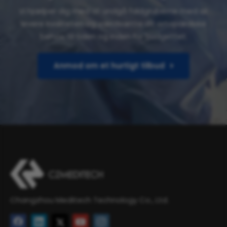
Vi hjælper dig med at undgå faldgruberne med at
levere kvaliteten og værdsætte dit ortopædiske
behov, til tiden og inden for budgettet.
Anmod om et hurtigt tilbud
Changzhou Meditech Technology Co., Ltd.