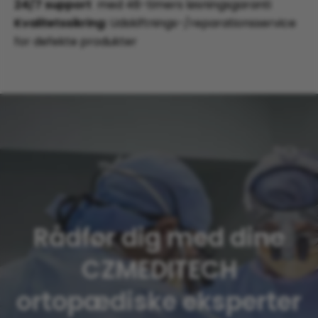
24/7 support
med 48-timers løsningsgaranti
Kvalitetssikring:
Udskiftnings-/reparationsservice
for defekte produkter
Rådfør dig med dine
CZMEDITECH
ortopædiske eksperter