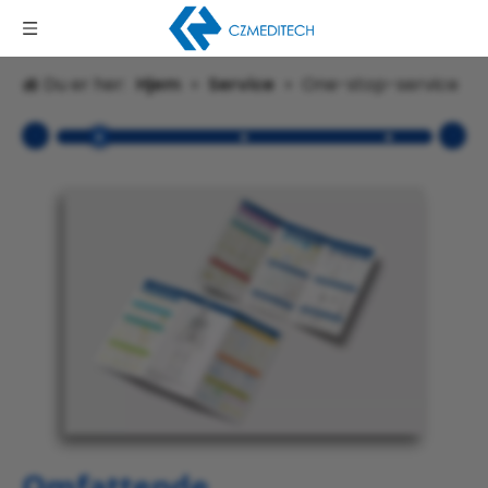
Du er her:
Hjem
»
Service
»
One-stop-service
Omfattende