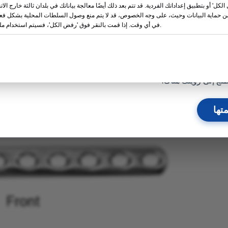
لكل' أو بتطبيق إعداداتك الفردية. قد تتم بعد ذلك أيضًا معالجة بياناتك في بلدان ثالثة خارج الات
زيد →
ن حماية البيانات وحيث، على وجه الخصوص، قد لا يتم منع وصول السلطات المحلية بشكل فعال
في أي وقت. إذا قمت بالنقر فوق 'رفض الكل'، فسيتم استخدام ملفات تعريف الارتباط الضرورية فقط.
28
13
21
09
أيام
ساعات
دقيقة
ثانية
لع إلى رؤيتك هناك!
تها