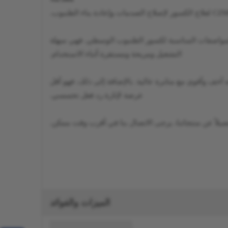
ISO 13485، وهي مؤهلة للحصول على علامة CE ومجموعة متنوعة من المواصفات المناسبة لكسور الظنبوب الوسطي. فهي سهلة
التشغيل ومريحة ومستقرة أثناء الاستخدام.
سات العظام لدينا بخصائص استثنائية. إنه أخف وأقوى مع مثابرة عالية. بالإضافة إلى ذلك، فهو أقل
عرضة لإثارة رد فعل تحسسي.
لاً عن منتجاتنا، يرجى الاتصال بنا في أقرب وقت ممكن.
الميزات والفوائد