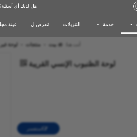
هل لديك أي أسئلة
خدمة
التنزيلات
مُعرض ل
عينة مجان
أنت هنا:
بيت
»
منتجات
»
لوحة غير
لوحة الظنبوب الإنسي القريبة
استفسر