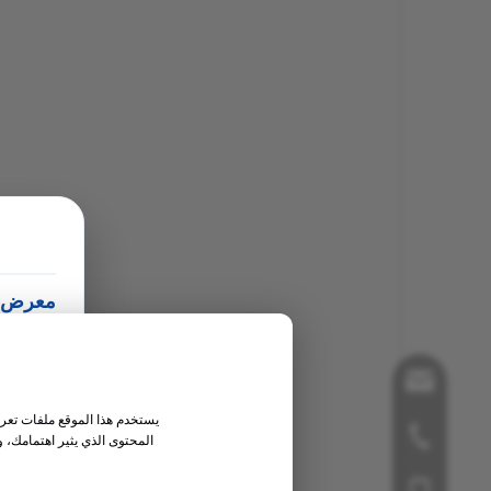
معرض الف
مكان ا
Song@orthopedic-chin
التاريخ:
يستخدم هذا الموقع ملفات تعريف
+86-519-85855955
جناح رق
المحتوى الذي يثير اهتمامك، 
+86- 18112515727