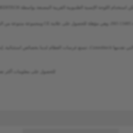
استخدام اللوحة الإنسية الظنبوبية القريبة المصنعة بواسطة CZMEDITECH لعلاج الكسور لإصلاح الصدمات وإعادة بناء الظنبوب.
لقد حصلت هذه السلسلة من غرسات العظام على شهادة 
بفضل المواد الجديدة وتكنولوجيا التصنيع المحسنة التي تقدمها Czmeditech، تتمتع غر
للحصول على معلومات أكثر تفصي