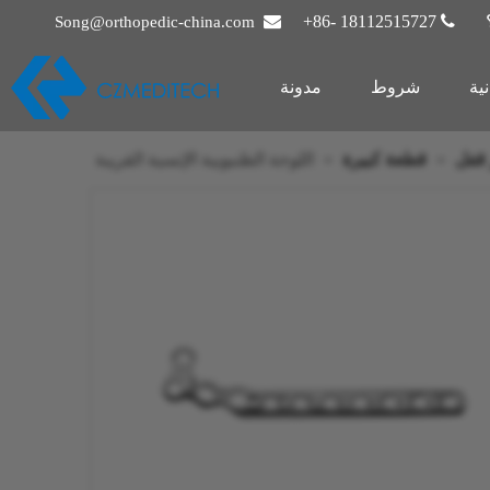
؟

+86- 18112515727

Song@orthopedic-china.com
ية
شروط
مدونة
 قفل
»
قطعة كبيرة
»
اللوحة الظنبوبية الإنسية القريبة