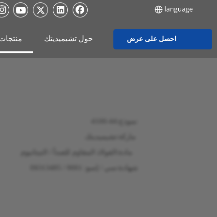
حول تشيميديتك
منتجات
احصل على عرض
أسعار
نموذج:
4100-44
ماركة:
تشيميديتك
مادة:
الفولاذ المقاوم للصدأ / التيتانيوم
شهادة:
سي / إسو: 9001 / ISO13485