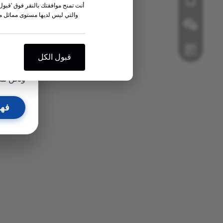
أنت تمنح موافقتك بالنقر فوق 'قبول ا
اقرأ الم
والتي ليس لديها مستوى مماثل م
قبول الكل
يتمنى
ونحن نتط
واتس اب
فهم