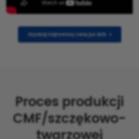
Uzyskaj najnowszą cenę już dziś
Proces produkcji
CMF/szczękowo-
twarzowej