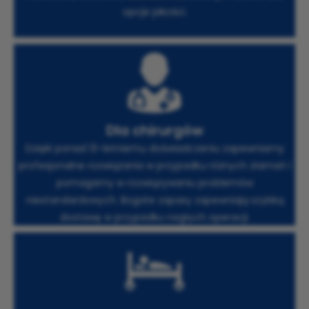
opcje jakości.
Dla chirurgów
Dzięki ponad 13-letniemu doświadczeniu zapewniamy
profesjonalne rozwiązania w przypadku różnych złamań i
pomagamy w rozwiązywaniu problemów
niestandardowych. Bogate zapasy zapewniają szybką
dostawę w przypadku nagłych operacji.