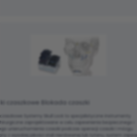
ski czaszkowe Blokada czaszki
 czaszkowe Systemy Skull Lock to specjalistyczne instrumenty
hirurgiczne zaprojektowane w celu zapewnienia bezpiecznego i
ego unieruchomienia czaszki podczas operacji czaszki i mózgu.
y z wysokiej jakości stali nierdzewnej lub tytanu, system zapew