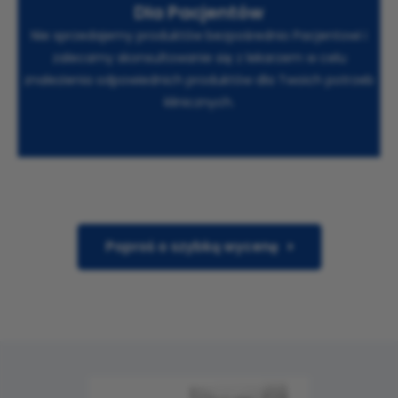
Dla Pacjentów
Nie sprzedajemy produktów bezpośrednio Pacjentowi i
zalecamy skonsultowanie się z lekarzem w celu
znalezienia odpowiednich produktów dla Twoich potrzeb
klinicznych.
Poproś o szybką wycenę