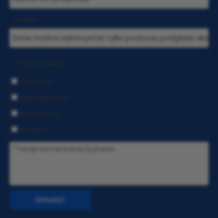
Koniec
Opisz siebie
*
Chirurdzy
Dystrybutorzy
Producenci
Pacjenci
Składać