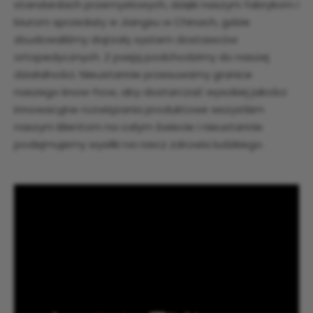
standardach przemysłowych, dzięki naszym fabrykom i
biurom sprzedaży w Jiangsu w Chinach, gdzie
zbudowaliśmy dojrzały system dostawców
ortopedycznych. Z pasją podchodzimy do naszej
działalności. Nieustannie przesuwamy granice
naszego know-how, aby dostarczać wysokiej jakości
innowacyjne rozwiązania produktowe wszystkim
naszym klientom na całym świecie i nieustannie
podejmujemy wysiłki na rzecz zdrowia ludzkiego.