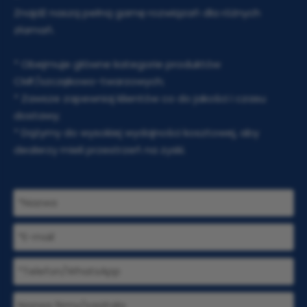
Znajdź naszą pełną gamę rozwiązań dla różnych
złamań.
* Obejmuje główne kategorie produktów
CMF/szczękowo-twarzowych;
* Zawsze zapewniaj klientów co do jakości i czasu
dostawy;
* Dążymy do wysokiej wydajności kosztowej, aby
dealerzy mieli przestrzeń na zyski.