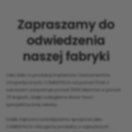
Zapraszamy do
odwiedzenia
naszej fabryki
Jako lider w produkcji implantów i instrumentów
ortopedycznych, CZMEDITECH od ponad 13 lat z
sukcesem zaopatruje ponad 2500 klientów w ponad
70 krajach, dzięki rozległemu know-how i
specjalistycznej wiedzy.
Dzięki najnowocześniejszemu sprzętowi jako
CZMEDITECH oferujemy produkty o najwyższych