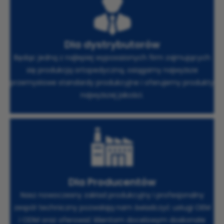
Dla dystrybutorów
Będąc jedną z najlepiej wyposażonych firm zajmujących
się produkcją ortopedyczną, osiągamy najwyższe
przemysłowe standardy produkcyjne i oferujemy produkty
najwyższej jakości.
Dla Producentów
Nasz nowoczesny zakład produkcyjny i profesjonalny
zespół techniczny pozwalają nam świadczyć usługi OEM
i ODM oraz oferować klientom docelowym doskonałe