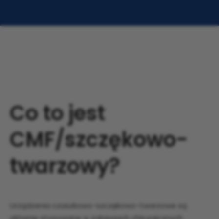
Co to jest
CMF/szczękowo-
twarzowy?
Urządzenia czaszkowo-szczękowo-twarzowe są
głównie stosowane w zabiegach chirurgicznych