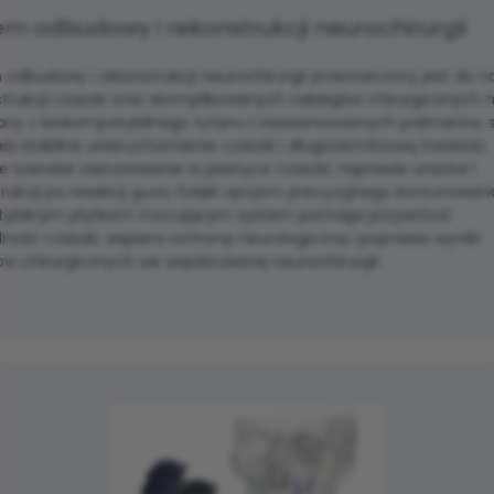
em odbudowy i rekonstrukcji neurochirurgii
odbudowy i rekonstrukcji neurochirurgii przeznaczony jest do 
strukcji czaszki oraz skomplikowanych zabiegów chirurgicznych
ny z biokompatybilnego tytanu i zaawansowanych polimerów,
a stabilne unieruchomienie czaszki i długoterminową trwałość.
e szerokie zastosowanie w plastyce czaszki, naprawie urazów i
rukcji po resekcji guza. Dzięki opcjom precyzyjnego konturowania
ybilnym płytkom mocującym system pomaga przywrócić
lność czaszki, wspiera ochronę neurologiczną i poprawia wyniki
w chirurgicznych we współczesnej neurochirurgii.