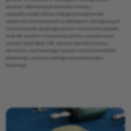
urazów i rekonstrukcji schorzeń twarzy i
czaszki/czaszki. Różne rodzaje produktów lub
systemów stosowanych w zabiegach chirurgicznych
twarzoczaszki obejmują system mocowania płytek i
śrub MF, system mocowania płatów czaszkowych,
system dystrakcji CMF, system wymiany stawu
skroniowo-żuchwowego, system mocowania klatki
piersiowej i systemy zastępcze przeszczepu
kostnego.