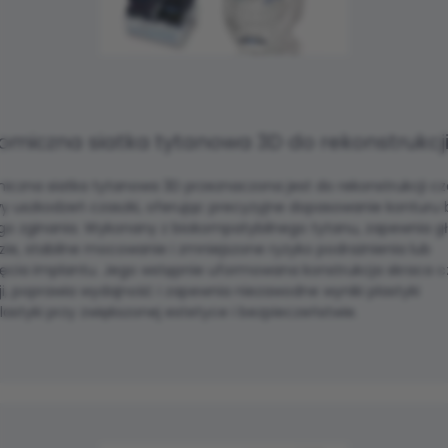
omiczna siatka tytanowa 3D do rekonstrukcj
czna siatka tytanowa 3D przeznaczona jest do rekonstrukcji cza
y uszkodzeń czaszki, oferując precyzyjne dopasowanie konturu 
go zginania. Wykonany z biokompatybilnego tytanu, zapewnia gł
ie, stabilne mocowanie i zmniejszone ryzyko podrażnienia lub
ięcia implantu. Jego wstępnie uformowana konstrukcja skraca c
i, poprawia wydajność i zapewnia niezawodne wyniki plastyki
lastyki przy zwiększonej estetyce i bezpieczeństwie.