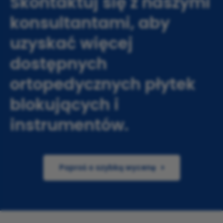
Skontaktuj się z naszymi
konsultantami, aby
uzyskać więcej
dostępnych
ortopedycznych płytek
blokujących i
instrumentów.
Poproś o szybką wycenę