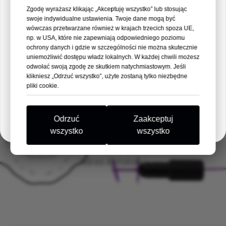
Czytaj więcej →
Zgodę wyrażasz klikając „Akceptuję wszystko” lub stosując
swoje indywidualne ustawienia. Twoje dane mogą być
10
07
52
39
wówczas przetwarzane również w krajach trzecich spoza UE,
np. w USA, które nie zapewniają odpowiedniego poziomu
DNI
GODZINY
MIN
SEK
ochrony danych i gdzie w szczególności nie można skutecznie
uniemożliwić dostępu władz lokalnych. W każdej chwili możesz
odwołać swoją zgodę ze skutkiem natychmiastowym. Jeśli
Nie możemy się doczekać, żeby Cię tam
klikniesz „Odrzuć wszystko”, użyte zostaną tylko niezbędne
zobaczyć!
pliki cookie.
Rozumiem
Odrzuć
Zaakceptuj
wszystko
wszystko
Pobierz PDF
Adres katalogu
DOWIEDZ SIĘ WIĘCEJ