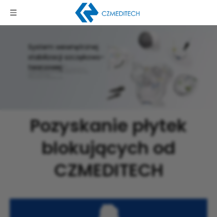
System wewnętrznej
stabilizacji szczękowo-
twarzowej
Orbitalny system płyt podłogowych
1,5 mm | System płytek szczękowo-twarzowych 2,0 mm
2.4 System płytek do rekonstrukcji szczękowo-twarzowej
System śrubowy MFW
Dostosowana siatka Neuro 3D
Pozyskanie płytek
blokujących od
CZMEDITECH