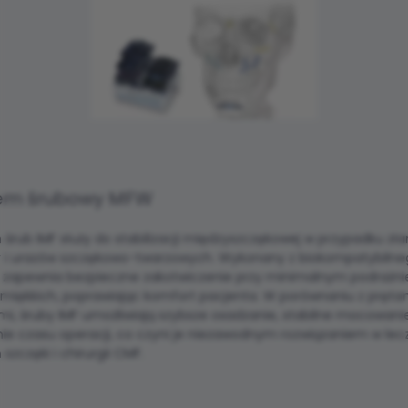
em śrubowy MFW
śrub IMF służy do stabilizacji międzyszczękowej w przypadku z
 i urazów szczękowo-twarzowych. Wykonany z biokompatybilne
, zapewnia bezpieczne zakotwiczenie przy minimalnym podrażni
 miękkich, poprawiając komfort pacjenta. W porównaniu z pręta
i, śruby IMF umożliwiają szybsze osadzanie, stabilne mocowanie
nie czasu operacji, co czyni je niezawodnym rozwiązaniem w lec
szczęki i chirurgii CMF.