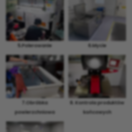
5.Polerowanie
6.Mycie
7.Obróbka
8. Kontrola produktów
powierzchniowa
końcowych