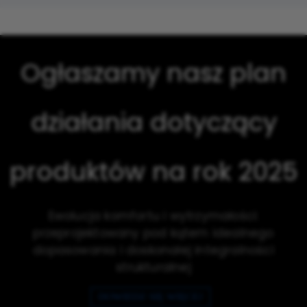
Ogłaszamy nasz plan
działania dotyczący
produktów na rok 2025
Ewolucja komfortu i wytrzymałości:
przeprojektowany pod kątem idealnego
dopasowania i doskonałej integralności
strukturalnej​​​​​​​
DOWIEDZ SIĘ WIĘCEJ