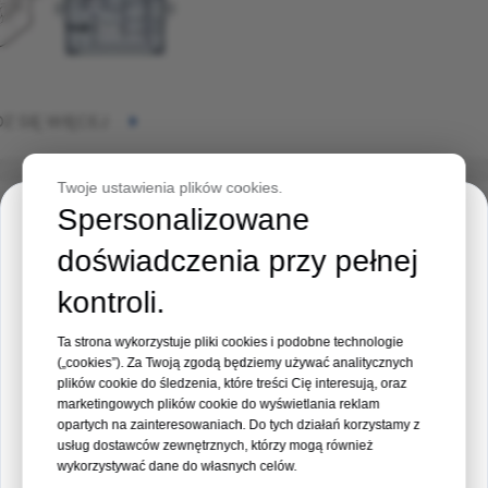
Z SIĘ WIĘCEJ
Twoje ustawienia plików cookies.
Spersonalizowane
Zaproszenie na wydarzenie
czaszkowe Blokada czaszki
doświadczenia przy pełnej
Medical Philippines Expo 2026
kontroli.
Miejsce:
Manila, Filipiny
Ta strona wykorzystuje pliki cookies i podobne technologie
Data:
19 – 21 sierpnia 2026 r
(„cookies”). Za Twoją zgodą będziemy używać analitycznych
plików cookie do śledzenia, które treści Cię interesują, oraz
marketingowych plików cookie do wyświetlania reklam
Stoisko nr 35
opartych na zainteresowaniach. Do tych działań korzystamy z
usług dostawców zewnętrznych, którzy mogą również
wykorzystywać dane do własnych celów.