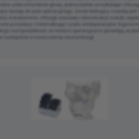
odne unieruchomienie głowy, jednocześnie umożliwiając chirurg
jny dostęp do pola operacyjnego. Zacisk blokujący czaszkę jest
ny w kraniotomii, chirurgii urazowej i rekonstrukcji czaszki, wspi
czne procedury i minimalizując ryzyko śródoperacyjne. Ergonom
kcja i kompatybilność ze stołami operacyjnymi sprawiają, że jest
 rozwiązanie w nowoczesnej neurochirurgii.