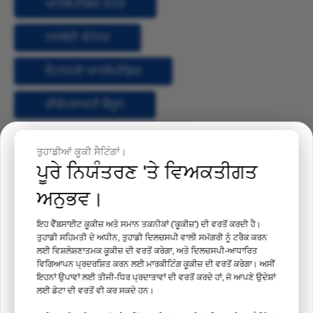
ਆਰਥੋਪੀਡਿਕ ਯੰਤਰ
ਨਸਬੰਦੀ ਕੰਟੇਨਰ
ਵੈਟਰਨਰੀ ਆਰਥੋਪੀਡਿਕ
ਕੀਫੋਪਲਾਸਟੀ ਬੈਲੂਨ
ਕਮਰ ਅਤੇ ਗੋਡੇ ਦੇ ਪ੍ਰੋਸਥੇਸਿਸ
ਇਵੈਂਟ ਦਾ ਸੱਦਾ
ਤੁਹਾਡੀਆਂ ਕੂਕੀ ਸੈਟਿੰਗਾਂ।
ਪੂਰੇ ਨਿਯੰਤਰਣ 'ਤੇ ਵਿਅਕਤੀਗਤ
ਮੈਡੀਕਲ ਫਿਲੀਪੀਨਜ਼ ਐਕਸਪੋ 2026
ਨਮੂਨੇ ਲਈ ਬੇਨਤੀ ਕਰੋ
ਅਨੁਭਵ।
ਸਥਾਨ:
ਮਨੀਲਾ, ਫਿਲੀਪੀਨਜ਼
ਇਹ ਵੈੱਬਸਾਈਟ ਕੂਕੀਜ਼ ਅਤੇ ਸਮਾਨ ਤਕਨੀਕਾਂ ('ਕੂਕੀਜ਼') ਦੀ ਵਰਤੋਂ ਕਰਦੀ ਹੈ।
ਤੁਹਾਡੀ ਸਹਿਮਤੀ ਦੇ ਅਧੀਨ, ਤੁਹਾਡੀ ਦਿਲਚਸਪੀ ਵਾਲੀ ਸਮੱਗਰੀ ਨੂੰ ਟਰੈਕ ਕਰਨ
ਮਿਤੀ:
19 – 21 ਅਗਸਤ 2026
ਲਈ ਵਿਸ਼ਲੇਸ਼ਣਾਤਮਕ ਕੂਕੀਜ਼ ਦੀ ਵਰਤੋਂ ਕਰੇਗਾ, ਅਤੇ ਦਿਲਚਸਪੀ-ਆਧਾਰਿਤ
ਵਿਗਿਆਪਨ ਪ੍ਰਦਰਸ਼ਿਤ ਕਰਨ ਲਈ ਮਾਰਕੀਟਿੰਗ ਕੂਕੀਜ਼ ਦੀ ਵਰਤੋਂ ਕਰੇਗਾ। ਅਸੀਂ
ਇਹਨਾਂ ਉਪਾਵਾਂ ਲਈ ਤੀਜੀ-ਧਿਰ ਪ੍ਰਦਾਤਾਵਾਂ ਦੀ ਵਰਤੋਂ ਕਰਦੇ ਹਾਂ, ਜੋ ਆਪਣੇ ਉਦੇਸ਼ਾਂ
ਬੂਥ ਨੰ. 35
ਲਈ ਡੇਟਾ ਦੀ ਵਰਤੋਂ ਵੀ ਕਰ ਸਕਦੇ ਹਨ।