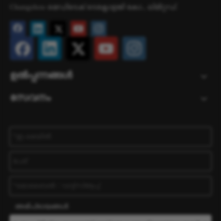
Changzhou മെഡിടെക് ടെക്നോളജി കോ., ലിമിറ്റഡ്.
ഉൽപ്പന്നങ്ങൾ
സേവനം
അഭിപ്രായങ്ങൾ