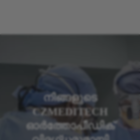
നിങ്ങളുടെ
CZMEDITECH
ഓർത്തോപീഡിക്
വിദഗ്ധരുമായി