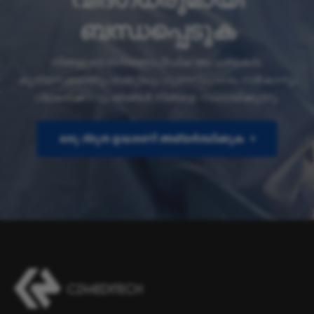
ബന്ധപ്പെടുക
നിങ്ങളുടെ ഓർത്തോപീഡിക് ആവശ്യകത,
കൃത്യസമയത്തും ബജറ്റിലും ഗുണനിലവാരം നൽകാനും
വിലമതിക്കാനും ഞങ്ങൾ നിങ്ങളെ സഹായിക്കുന്നു.
ഒരു ദ്രുത ഉദ്ധരണി അഭ്യർത്ഥിക്കുക