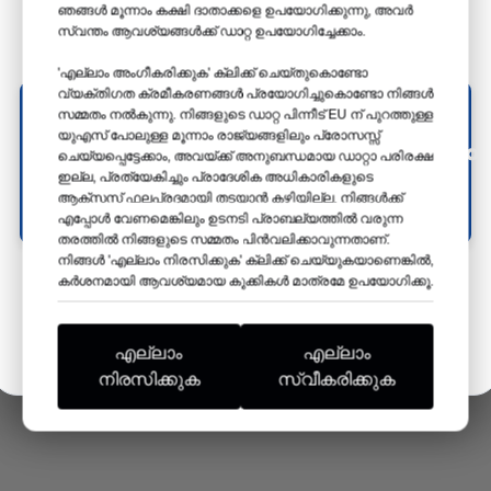
ഞങ്ങൾ മൂന്നാം കക്ഷി ദാതാക്കളെ ഉപയോഗിക്കുന്നു, അവർ
ബൂത്ത് നമ്പർ 35
സ്വന്തം ആവശ്യങ്ങൾക്ക് ഡാറ്റ ഉപയോഗിച്ചേക്കാം.
'എല്ലാം അംഗീകരിക്കുക' ക്ലിക്ക് ചെയ്തുകൊണ്ടോ
കൂടുതൽ വായിക്കുക →
വ്യക്തിഗത ക്രമീകരണങ്ങൾ പ്രയോഗിച്ചുകൊണ്ടോ നിങ്ങൾ
സമ്മതം നൽകുന്നു. നിങ്ങളുടെ ഡാറ്റ പിന്നീട് EU ന് പുറത്തുള്ള
യുഎസ് പോലുള്ള മൂന്നാം രാജ്യങ്ങളിലും പ്രോസസ്സ്
11
01
38
23
ചെയ്യപ്പെട്ടേക്കാം, അവയ്ക്ക് അനുബന്ധമായ ഡാറ്റാ പരിരക്ഷ
ഇല്ല, പ്രത്യേകിച്ചും പ്രാദേശിക അധികാരികളുടെ
ദിവസങ്ങൾ
മണിക്കൂറുകൾ
മിനി
സെ
ആക്‌സസ് ഫലപ്രദമായി തടയാൻ കഴിയില്ല. നിങ്ങൾക്ക്
എപ്പോൾ വേണമെങ്കിലും ഉടനടി പ്രാബല്യത്തിൽ വരുന്ന
നിങ്ങളെ അവിടെ കാണാൻ ഞങ്ങൾ ആഗ്രഹിക്കുന്നു!
തരത്തിൽ നിങ്ങളുടെ സമ്മതം പിൻവലിക്കാവുന്നതാണ്.
നിങ്ങൾ 'എല്ലാം നിരസിക്കുക' ക്ലിക്ക് ചെയ്യുകയാണെങ്കിൽ,
കർശനമായി ആവശ്യമായ കുക്കികൾ മാത്രമേ ഉപയോഗിക്കൂ.
മനസ്സിലായി
എല്ലാം
എല്ലാം
നിരസിക്കുക
സ്വീകരിക്കുക