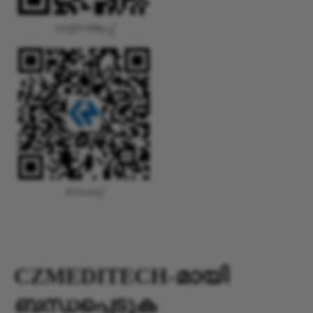
വാട്ട്‌സ്ആപ്പ്
വെചാറ്റ്
CZMEDITECH-മായി
ബന്ധപ്പെടുക