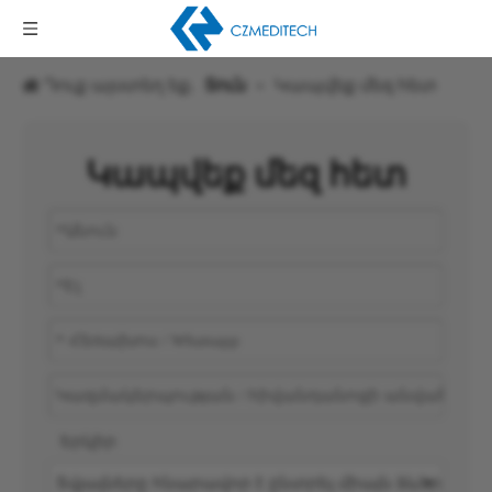
Դուք այստեղ եք.
Տուն
»
Կապվեք մեզ հետ
Կապվեք մեզ հետ
Երկիր