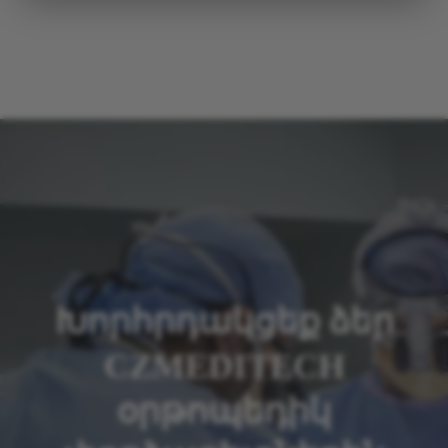
Խորհրդակցեք ձեր
CZMEDITECH
օրթոպեդիկ