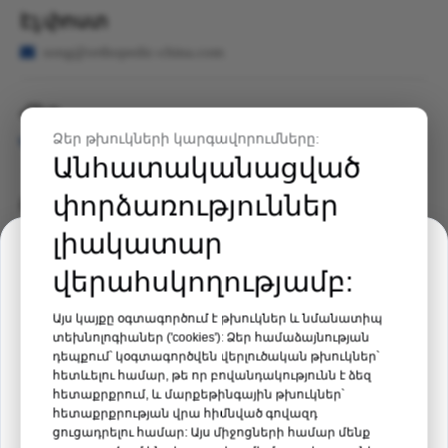
Էլ.փոստ

song@orthopedic-china.com
Հեռ
Ձեր թխուկների կարգավորումները:

+86-519-8585-5955
Անհատականացված
փորձառություններ
Բջջային/Whatsapp

+86- 181-1251-5727
լիակատար
Միջոցառման հրավեր
վերահսկողությամբ:
Ավելացնել
Բժշկական Ֆիլիպինների ցուցահանդես
Այս կայքը օգտագործում է թխուկներ և նմանատիպ

Սենյակ 408, շենք 5, գիտության և կրթության
տեխնոլոգիաներ ('cookies'): Ձեր համաձայնության
2026
քաղաք, Վուջին շրջան, Չանչժոու, Ցզյանսու,
դեպքում՝ կօգտագործվեն վերլուծական թխուկներ՝
հետևելու համար, թե որ բովանդակությունն է ձեզ
Վայրը՝
Մանիլա, Ֆիլիպիններ
Չինաստան:
հետաքրքրում, և մարքեթինգային թխուկներ՝
հետաքրքրության վրա հիմնված գովազդ
Ամսաթիվ՝
19 – 21 օգոստոսի 2026 թ
ցուցադրելու համար: Այս միջոցների համար մենք