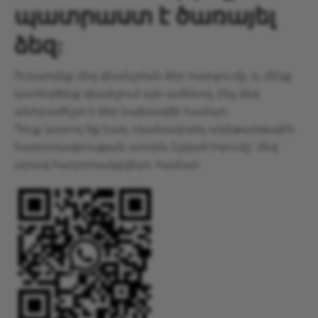
պատրաստ է ծառայել
ձեզ:
Ուղարկեք մեզ գնանշման ձեր հարցումը, և մենք
կստեղծենք գնանշում այն ​​ամենով, ինչ ձեզ
անհրաժեշտ է ձեր նախագծի համար:
Դուք կարող եք նաև սկանավորել ակնթարթային
հաղորդագրության ստորև նշված հղումը՝ մեզ
արագ հաղորդակցվելու համար: