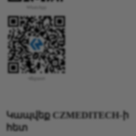
WhatsApp
Վեչատ
Կապվեք CZMEDITECH-ի
հետ