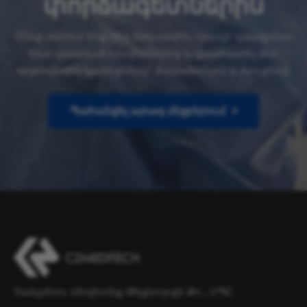
փորձագետներին
Մենք օգնում ենք ձեզ խուսափել որակի առաքման
հետ կապված խնդիրներից և գնահատել ձեր
օրթոպեդիկ կարիքները՝ ժամանակին և բյուջեով:
Պահանջել արագ մեջբերում
Չանչժոու Մեդիտեք Թեքնոլոջի Քո., ՍՊԸ