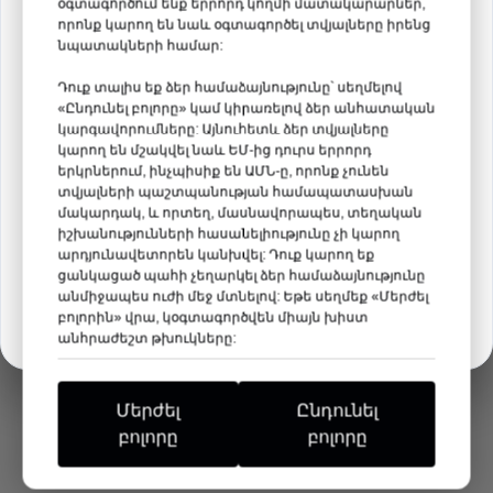
օգտագործում ենք երրորդ կողմի մատակարարներ,
Թիվ 35 կրպակ
որոնք կարող են նաև օգտագործել տվյալները իրենց
նպատակների համար:
Կարդալ ավելին →
Դուք տալիս եք ձեր համաձայնությունը՝ սեղմելով
«Ընդունել բոլորը» կամ կիրառելով ձեր անհատական
​​կարգավորումները: Այնուհետև ձեր տվյալները
09
04
23
59
կարող են մշակվել նաև ԵՄ-ից դուրս երրորդ
երկրներում, ինչպիսիք են ԱՄՆ-ը, որոնք չունեն
ՕՐԵՐ
ԺԱՄԵՐ
ՄԻՆ
ՎՐԿ
տվյալների պաշտպանության համապատասխան
մակարդակ, և որտեղ, մասնավորապես, տեղական
իշխանությունների հասանելիությունը չի կարող
Մենք անհամբեր սպասում ենք ձեզ այնտեղ:
արդյունավետորեն կանխվել: Դուք կարող եք
ցանկացած պահի չեղարկել ձեր համաձայնությունը
անմիջապես ուժի մեջ մտնելով: Եթե ​​սեղմեք «Մերժել
Հասկացա
բոլորին» վրա, կօգտագործվեն միայն խիստ
անհրաժեշտ թխուկները:
Մերժել
Ընդունել
բոլորը
բոլորը