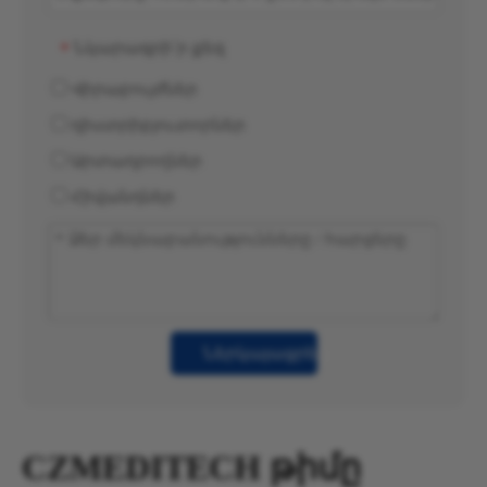
Նկարագրի՛ր քեզ
*
Վիրաբույժներ
դիստրիբյուտորներ
Արտադրողներ
Հիվանդներ
Ներկայացրե՛ք
CZMEDITECH թիմը