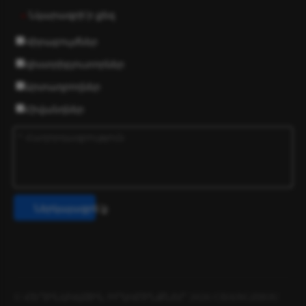
Նկարագրի՛ր քեզ
*
Վիրաբույժներ
դիստրիբյուտորներ
Արտադրողներ
Հիվանդներ
Ներկայացրե՛ք
© ՀԵՂԻՆԱԿԱՅԻՆ ԻՐԱՎՈՒՆՔՆԵՐ
2026
CHANGZHOU