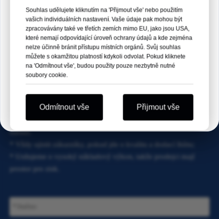
Přečtěte si více →
Souhlas udělujete kliknutím na 'Přijmout vše' nebo použitím
vašich individuálních nastavení. Vaše údaje pak mohou být
zpracovávány také ve třetích zemích mimo EU, jako jsou USA,
11
07
47
25
které nemají odpovídající úroveň ochrany údajů a kde zejména
CZMEDITECH vám
nelze účinně bránit přístupu místních orgánů. Svůj souhlas
DNY
HODINY
MIN.
SEK
můžete s okamžitou platností kdykoli odvolat. Pokud kliknete
na 'Odmítnout vše', budou použity pouze nezbytně nutné
pomůže
soubory cookie.
Těšíme se na vás!
Najděte naši kompletní řadu řešení pro různé zlomeniny.
Rozumím
Odmítnout vše
Přijmout vše
* Pokrývá všechny hlavní kategorie lékařského elektrického
nářadí;
* Vždy ujistit zákazníky, pokud jde o kvalitu a dodací lhůtu;
* Usilujeme o vysoký nákladový výkon, takže prodejci mají
prostor pro zisk.