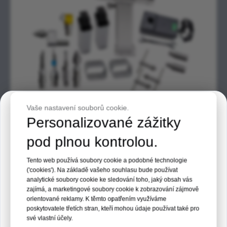
Vaše nastavení souborů cookie.
Pozvánka na akci
Personalizované zážitky
Ortopedický vrták
pod plnou kontrolou.
Medical Filipíny Expo 2026
Multifunkční vrtačka na kosti
Místo konání:
Manila, Filipíny
Tento web používá soubory cookie a podobné technologie
('cookies'). Na základě vašeho souhlasu bude používat
Termín:
19. – 21. srpna 2026
analytické soubory cookie ke sledování toho, jaký obsah vás
zajímá, a marketingové soubory cookie k zobrazování zájmově
orientované reklamy. K těmto opatřením využíváme
Stánek č. 35
1
2
3
4
5
poskytovatele třetích stran, kteří mohou údaje používat také pro
své vlastní účely.