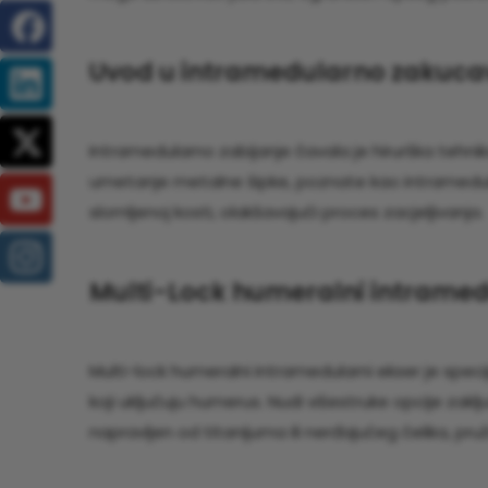
Uvod u intramedularno zakuca
Intramedularno zabijanje čavala je hirurška tehnika 
umetanje metalne šipke, poznate kao intramedular
slomljenoj kosti, olakšavajući proces zacjeljivanja.
Multi-Lock humeralni intramed
Multi-lock humeralni intramedularni ekser je speci
koji uključuju humerus. Nudi višestruke opcije zakl
napravljen od titanijuma ili nerđajućeg čelika, pru