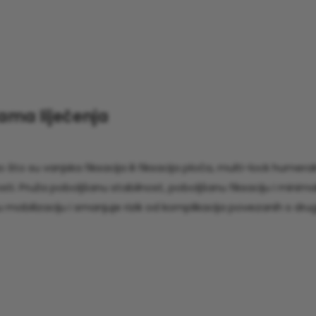
jama liječenja
što su vanjska fiksacija ili fiksacija ploča, multi-lock humera
i. Pruža poboljšanu stabilnost, poboljšanu fiksaciju i minim
obilizaciju i smanjuje rizik od komplikacija povezanih s dru