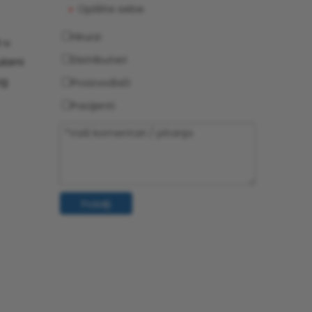
Opišite sebe
*
Hirurzi
 u
Distributeri
larni
og
Proizvođači
Pacijenti
Pošalji