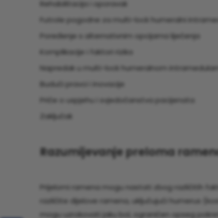
Rehabilitacija i oporavak
Futrole pogodne za multi-lock humeralni intramed
Poređenje s alternativnim opcijama liječenja
Komplikacije i faktori rizika
Napredak u multi-lock humeralnom intramedula
Budući pravci i inovacije
Priče o uspjehu i svjedočanstva pacijenata
Zaključak
Razumijevanje preloma ramen
Prijelomi ramena mogu nastati zbog različitih fak
različite dijelove ramena, uključujući humerus (kost
mogu uzrokovati jaku bol, ograničen opseg pokret