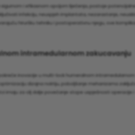
 sigurnom i efikasnom opcijom liječenja, postoje potencijaln
učivati ​​infekciju, neuspjeh implantata, nezarastanje, neus
varajuću hiruršku tehniku ​​i postoperativnu njegu, ove komplika
alnom intramedularnom zakucavanju
 pokreće inovacije u multi-lock humeralnom intramedularnom
 optimizaciju dizajna noktiju, poboljšanje mehanizama zaključ
i imaju za cilj dalje povećanje stope uspješnosti operacije i