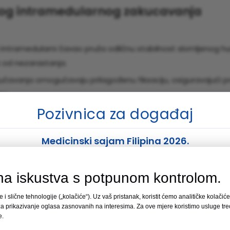
nog intramedularnog zakucavanja
ni intramedularni čavao pruža odličnu stabilnost slomljenog 
ik od nezarastanja.
ljučavanja omogućavaju prilagođenu fiksaciju, osiguravajući p
ta.
Pozivnica za događaj
 implantaciju eksera sa više brava uključuje manje rezove, št
 i bržim oporavkom.
Medicinski sajam Filipina 2026.
ava optimalno očuvanje protoka krvi do slomljene kosti, olak
Mjesto održavanja:
Manila, Filipini
na iskustva s potpunom kontrolom.
Datum:
19.–21. august 2026.
tacije
e i slične tehnologije („kolačiće“). Uz vaš pristanak, koristit ćemo analitičke kolačić
Štand broj 35
a prikazivanje oglasa zasnovanih na interesima. Za ove mjere koristimo usluge tre
e.