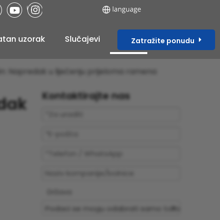
atan uzorak
Slučajevi
Blog
Zatražite ponudu
in: Napredak u liječenju prijeloma ramena
Kontaktirajte nas
edak
Država