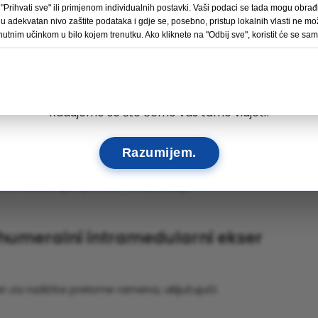
meralnog intramedularnog nokta uključuje nekoliko koraka. N
"Prihvati sve" ili primjenom individualnih postavki. Vaši podaci se tada mogu obrađiv
Pročitajte više →
ularni kanal humerusa, poravnavajući ga sa slomljenim frag
 adekvatan nivo zaštite podataka i gdje se, posebno, pristup lokalnih vlasti ne može
nutnim učinkom u bilo kojem trenutku. Ako kliknete na "Odbij sve", koristit će se sa
anje, osiguravajući stabilnost i fiksaciju.
10
11
06
22
DANI
SATI
MIN.
ČLAN
Radujemo se što ćemo vas tamo vidjeti!
cije neophodan je za optimalan oporavak. Fizikalna terapija
Razumijem.
e i funkcije ramenog zgloba. Multi-lock humeralni intramedul
e, olakšavajući proces rehabilitacije.
 humeralni intramedularni ekser
n za različite prelome ramena, uključujući: