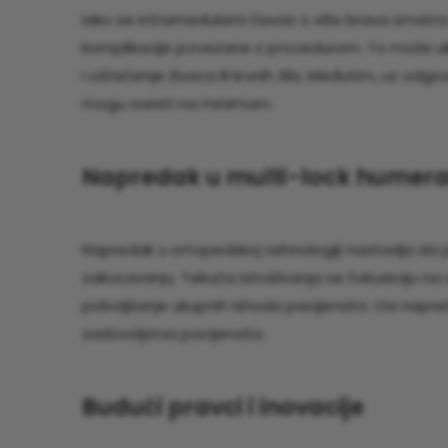
Iako se intramedularni čavao s više brava smatra
komplikacije povezane s procedurom. To može uklj
i oštećenje živaca ili krvnih žila. Međutim, uz odgo
mogu svesti na minimum.
Napredak u multi-lock humer
Napredak u ortopedskoj tehnologiji nastavlja da
zakucavanju. Tekuća istraživanja se fokusiraju na
poboljšanje ukupnih ishoda pacijenata. Ovi napretc
zadovoljstva pacijenata.
Budući pravci i inovacije