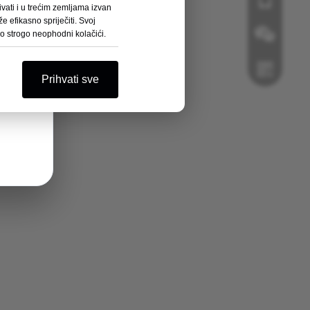
+86- 18112
akon što
ati ​​i u trećim zemljama izvan
mentima
 efikasno spriječiti. Svoj
mo strogo neophodni kolačići.
Prihvati sve
 igra
arni
WeChat
WhatsApp