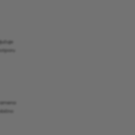
ljučuje
potporu
a ramena
 obično