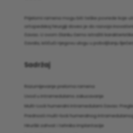
Prijelomi ramena mogu biti teške povrede koje uti
ortopedskoj hirurgiji doveo je do razvoja inovativn
čavao. U ovom članku ćemo istražiti karakteristi
čavala, ističući njegovu ulogu u poboljšanju liječ
Sadržaj
Razumijevanje preloma ramena
Uvod u intramedularno zakucavanje
Multi-Lock humeralni intramedularni čavao: Pregl
Prednosti multi-lock humeralnog intramedularno
Hirurški zahvat i tehnika implantacije