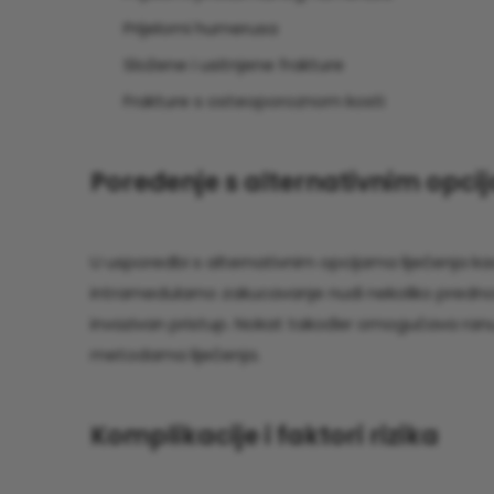
Prijelomi humerusa
Složene i usitnjene frakture
Frakture s osteoporoznom kosti
Poređenje s alternativnim opci
U usporedbi s alternativnim opcijama liječenja kao 
intramedularno zakucavanje nudi nekoliko prednost
invazivan pristup. Nokat također omogućava ranu m
metodama liječenja.
Komplikacije i faktori rizika