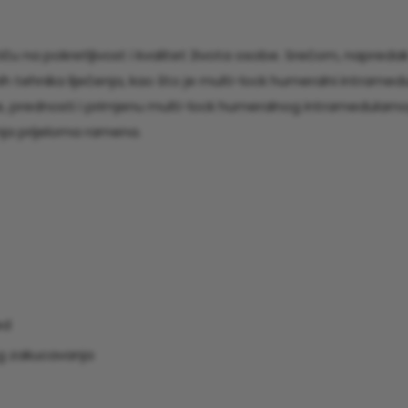
ču na pokretljivost i kvalitet života osobe. Srećom, napredak
ih tehnika liječenja, kao što je multi-lock humeralni intramedu
ke, prednosti i primjenu multi-lock humeralnog intramedularn
enja prijeloma ramena.
ed
g zakucavanja