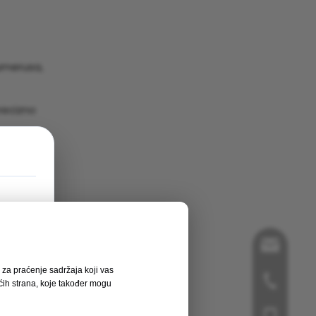
humerusa,
recizno
o
šavajući
song@orth
e za praćenje sadržaja koji vas
+86-519-8
ćih strana, koje također mogu