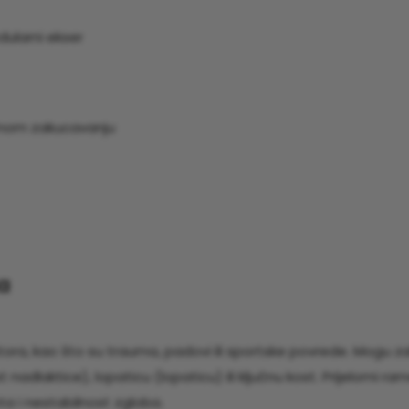
ularni ekser
rnom zakucavanju
a
tora, kao što su trauma, padovi ili sportske povrede. Mogu za
 nadlaktice), lopaticu (lopaticu) ili ključnu kost. Prijelomi r
a i nestabilnost zgloba.