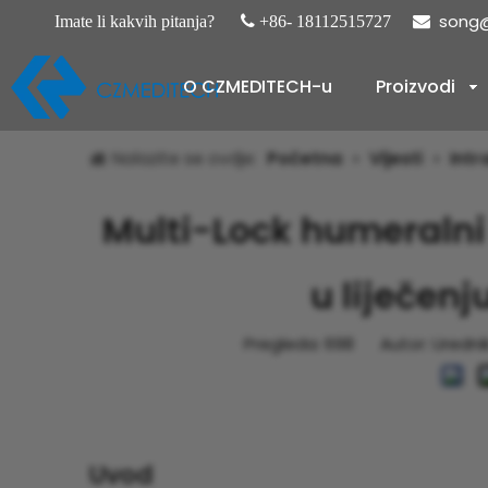
song@
Imate li kakvih pitanja?

+86- 18112515727

O CZMEDITECH-u
Proizvodi
Nalazite se ovdje:
Početna
»
Vijesti
»
Intr
Multi-Lock humeralni
u liječen
Pregleda:
698
Autor: Urednik s
Uvod