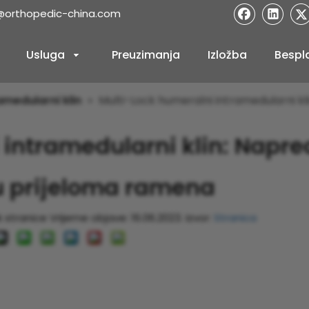
orthopedic-china.com
Usluga
Preuzimanja
Izložba
Bespl
amedularni klin
»
Multi-Lock humeralni intramedularni kl
 intramedularni klin: Napr
ju prijeloma ramena
tranice Vrijeme objave: 16.06.2023. Izvor:
Stranica