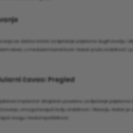
vanje
koja se obično koristi za liječenje prijeloma dugih kostiju. Uk
ni ekser, u medularni kanal kosti. Nokat pruža stabilnost i 
ularni čavao: Pregled
jalizirani implantat dizajniran posebno za liječenje prijelom
jučavanja, omogućavajući bolju stabilnost i fiksaciju. Nokat je
žajući snagu i biokompatibilnost.