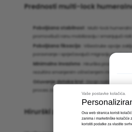
Prednosti multi-lock humeral
Poboljšana stabilnost
: Multi-lock humeral
promovišući ranu mobilizaciju i smanjujući riz
Poboljšana fiksacija
: Višestruke opcije zak
poravnanje i sprječavajući migraciju implanta
Minimalno invazivno
: Hirurška procedura za
rezultira smanjenim oštećenjem mekog tkiva
Očuvanje dotoka krvi
: Dizajn nokta omoguć
proces zacjeljivanja.
Vaše postavke kolačića.
Personalizira
Hirurški zahvat i tehnika implan
Ova web stranica koristi kolačić
zanima i marketinške kolačiće z
koristiti podatke za vlastite svrh