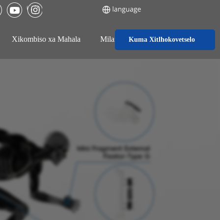
Xikombiso xa Mahala
Milandzu
Blog ya yona
Kuma Xitlhokovetselo