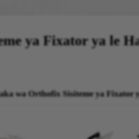
teme ya Fixator ya le H
ka wa Orthofix Sisiteme ya Fixator 