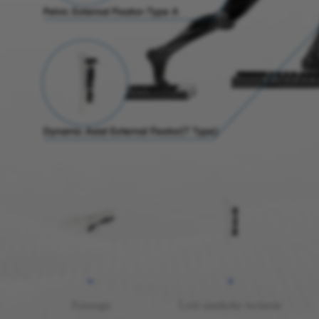
Xinungu
Lexi sasekeke swinene