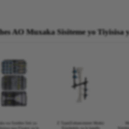
hes AO Muxaka Sisiteme yo Tiyisisa 
ka wa Synthes Seti ya
Z Type(Enhancement Mode)
Mu
hisiwa swa Fixator ya le
Xisirhelelo xa le handle
Xitirhi