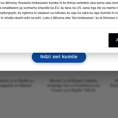
 ku tikhoma 'Amukela hinkwaswo' kumbe hi ku tirhisa swiletelo swa wena swa munh
Ku hleka Swin'wana →
siwa ematikweni ya vunharhu ehandle ka EU, ku fana na US, lama nga riki na mpim
gopfungopfu, ku nghena hi valawuri va ndhawu ku nga ha vaka ku nga siveriwi hi nd
 xihatla nkarhi wihi na wihi. Loko u tikhoma eka 'Ala hinkwaswo', ku ta tirhisiwa nt
12
04
56
02
MASIKU
TIAWARA
MIN
SEC
Hi langutele ku mi vona kwalaho!
Ndzi swi kumile
hisiwa xa le Handle xa
Muxaka wa Hoffmann Xiphemu
M
anganelo wa Matsolo
lexitsongo Seti ya Switirhisiwa swa
Xisir
Fixator ya le Handle 7100-01