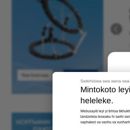
Ku Lehi
Ya Tibia
Vona Swin'wana
Vutisa Sweswi
Switirhisiwa swa wena swa 
Mintokoto ley
heleleke.
Webusayiti leyi yi tirhisa tikhu
landzelela leswaku hi swihi swi
vaphakeri va vanhu va vunharh
Hoff