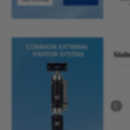
Vona Swin'wana
Vutisa Sweswi
Sisi