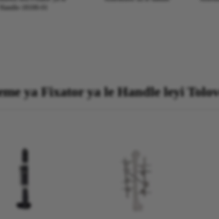
Handle-18100-01
teme ya Fixator ya le Handle leyi Tolo