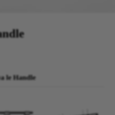
andle
ya le Handle