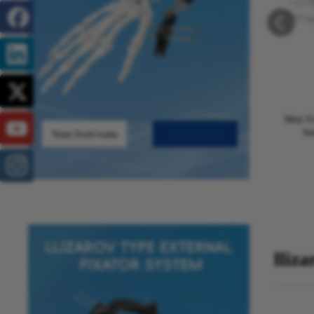
Mini Fr
ha
Vona Swin'wana
Vutisa Sweswi
lliz