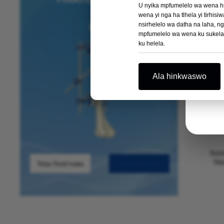
U nyika mpfumelelo wa wena hi
wena yi nga ha tlhela yi tirhi
nsirhelelo wa datha na laha, n
mpfumelelo wa wena ku sukela hi
ku helela.
Ala hinkwaswo
Xitir
Nhl
Vona Swin'wana
Vutisa Sweswi