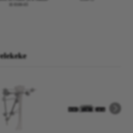
lll 8100-03
velekeke