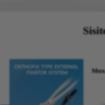
Sisi
Muxa