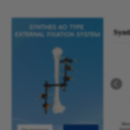
Synt
Muxa
Switir