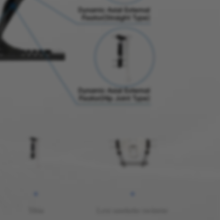
Tibia
Lexi sasekeke swinene