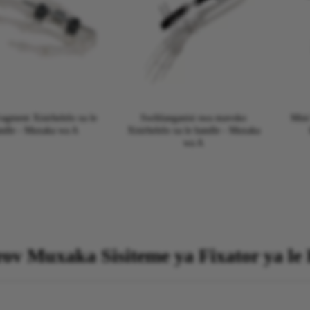
agment Xisirhelelo xa le
Swihlanganisi swa mavoko
Mini
ndle - Muxaka wa A
Xisirhelelo xa le handle - Muxaka
wa A
arov Muxaka Sisiteme ya Fixator ya le