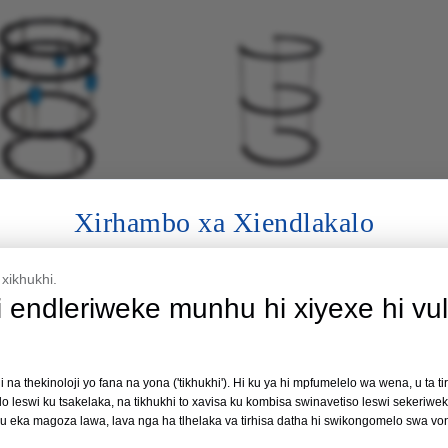
Xirhambo xa Xiendlakalo
sa Marhambu Ring Fixator
2/3 Ring Fixator Ya Ku Pfuxetiwa
Ring 
l & Femur Fracture na ku
Ka Tibial & Femur
Nkombiso wa swa Vutshunguri wa le Philippines 2026
lehisa Marhambu
xikhukhi.
i endleriweke munhu hi xiyexe hi vul
Ndhawu:
Manila, ePhilippines
Siku:
19 – 21 Nhlangula 2026
khi na thekinoloji yo fana na yona ('tikhukhi'). Hi ku ya hi mpfumelelo wa wena, u ta t
lo leswi ku tsakelaka, na tikhukhi to xavisa ku kombisa swinavetiso leswi sekeriweke
Xiyindlwana xa Nomboro ya 35
u eka magoza lawa, lava nga ha tlhelaka va tirhisa datha hi swikongomelo swa vo
mann Type Sisiteme ya Fixator ya le 