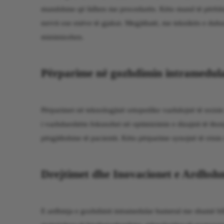
mundshme që lidhen me procedurën. Këto mund të përfshij
nervit ose enëve të gjakut. Megjithatë, me teknikën e duh
minimizohen.
Përparime në gozhdimin intramedul
Përparimet në teknologjinë ortopedike vazhdojnë të nxis
i vazhdueshëm fokusohet në optimizimin e dizajnit të thon
përgjithshme të pacientit. Këto përparime synojnë të rrisin
Drejtimet dhe Inovacionet e Ardhsh
E ardhmja e gozhdimit intramedular humeral me shumë bll