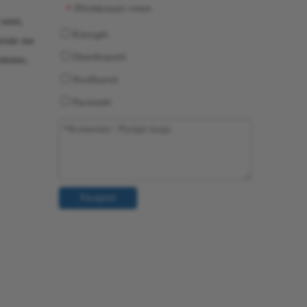
Përshkruani veten
*
 mirë,
Kirurgët
erale me
Distributorët
lokime,
Prodhuesit
Pacientët
Paraqisni