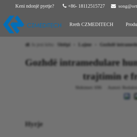
Keni ndonjë pyetje?

+86- 18112515727

song@ort
Rreth CZMEDITECH
Produ
Ju jeni këtu:
Shtëpi
»
Lajme
»
Gozhdë intramed
Gozhdë intramedulare hum
trajtimin e f
Shikimet:
696
Autori: Redaktori
Hyrje