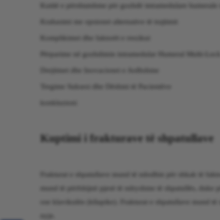
Kutitë e përshtatshme për gozhdë intramedulare humeral
Krahasimi me opsionet alternative të trajtimit
Komplikimet dhe faktorët e rrezikut
Përparime në gozhdimin intramedular Humeral Multi-Loc
Drejtimet dhe Inovacionet e Ardhshme
Tregime Suksesi dhe Dëshmi të Pacientëve
konkluzioni
Kuptimi i frakturave të shpatullave
Frakturat e shpatullave mund të ndodhin për shkak të fakto
mund të përfshijnë pjesë të ndryshme të shpatullës, duke p
ose klavikulën (kllapike). Frakturat e shpatullave mund të
nyje.