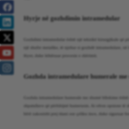
Hyrje në gozhdimin intramedular
Gozhdimi intramedular është një teknikë kirurgjikale që për
një shufre metalike, të njohur si gozhdë intramedulare, në
thyer, duke lehtësuar procesin e shërimit.
Gozhda intramedulare humerale me 
Gozhda intramedulare humerale me shumë bllokime është një 
shpatullave që përfshijnë humerusin. Ai ofron opsione të s
bërë zakonisht prej titani ose çeliku inox, duke siguruar fo