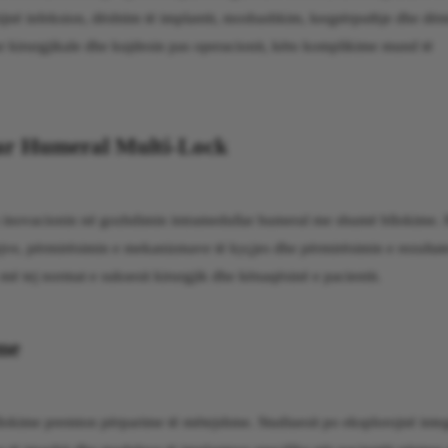
në infeksion, dështim të implantit, mosbashkim, keqpërputhje dhe dëm
ur kirurgjikale dhe kujdesin pas operacionit, këto komplikime mund të
ar Humeral Multi-Lock
in inovacionin në gozhdimin intramedullar humeral me shumë bllokime.
jve, përmirësimin e mekanizmave të kyçjes dhe përmirësimin e rezultat
 më tej normat e suksesit kirurgjik dhe kënaqësinë e pacientit.
me
okime premton përparime të mëtejshme. Studiuesit po eksplorojnë inte