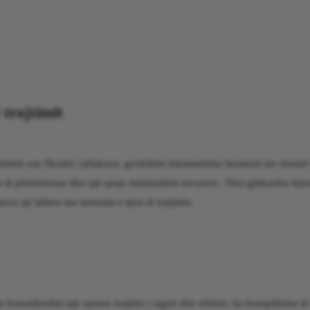
 trajtimit
i jashtëm ose fiksimi i pllakave, gozhdimi intramedular humeral me shumë
sim të përmirësuar dhe një qasje minimalisht invazive. Thoi gjithashtu lejo
e që lidhen me metodat e tjera të trajtimit.
onsiderohet një opsion trajtimi i sigurt dhe efektiv, ka komplikime të