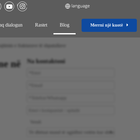
aq dialogun
Rastet
Blog
Merrni një kuotë
timin e frakturave të shpatullave
Na kontaktoni
me në
Vendi