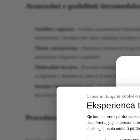
Avantazhet e gozhdimit intramedul
Stabilitet i zgjeruar
: Gozhda intramedulare humerale 
mobilizimin e hershëm dhe duke reduktuar rrezikun 
Fiksim i përmirësuar
: Opsionet e shumta të kyçjes m
parandaluar migrimin e implantit.
Minimalisht invazive
: Procedura kirurgjikale për mb
zvogëlimin e dëmtimit të indeve të buta dhe shërim më
Ruajtja e furnizimit me gjak
: Dizajni i gozhdës lej
procesin e shërimit.
Cilësimet tuaja të cookie-v
Eksperienca t
Procedura kirurgjikale dhe teknika 
Kjo faqe interneti përdor cookie
cila përmbajtje ju intereson dh
të cilët gjithashtu mund t'i përd