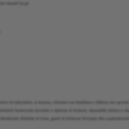
e me shumë kyçje
k
rëve të ndryshëm, si trauma, rrëzimet ose lëndimet e lidhura me sportin
ërfshirë humerusin (kockën e sipërme të krahut), shpatullën (tehun e sh
 shkaktojnë dhimbje të forta, gamë të kufizuar lëvizjeje dhe paqëndrues