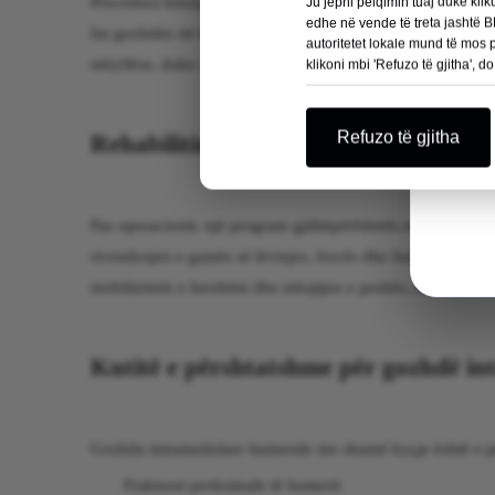
Procedura kirurgjikale për implantimin e thoit intramedula
Ju jepni pëlqimin tuaj duke kli
edhe në vende të treta jashtë BE
fut gozhdën në kanalin medular të humerusit, duke e vend
autoritetet lokale mund të mos
mbyllëse, duke siguruar stabilitet dhe fiksim.
klikoni mbi 'Refuzo të gjitha', 
Refuzo të gjitha
Rehabilitimi dhe rikuperimi
Pas operacionit, një program gjithëpërfshirës rehabilitimi 
rivendosjen e gamës së lëvizjes, forcës dhe funksionit të
mobilizimin e hershëm dhe mbajtjen e peshës, duke lehtësua
Kutitë e përshtatshme për gozhdë i
Gozhda intramedulare humerale me shumë kyçje është e përs
Frakturat proksimale të humerit