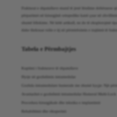
Frakturat e shpatullave mund të jenë lëndime dobësuese që n
përparimet në kirurgjinë ortopedike kanë çuar në zhvillimi
shumë bllokime. Në këtë artikull, ne do të eksplorojmë tip
duke theksuar rolin e tij në përmirësimin e trajtimit të frak
Tabela e Përmbajtjes
Kuptimi i frakturave të shpatullave
Hyrje në gozhdimin intramedular
Gozhda intramedulare humerale me shumë kyçje: Një për
Avantazhet e gozhdimit intramedular Humeral Multi-Lock
Procedura kirurgjikale dhe teknika e implantimit
Rehabilitimi dhe rikuperimi