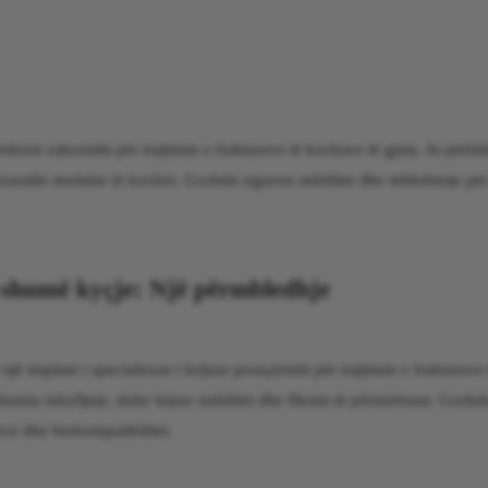
doret zakonisht për trajtimin e frakturave të kockave të gjata. Ai përfsh
 kanalin medular të kockës. Gozhda siguron stabilitet dhe mbështetje pë
shumë kyçje: Një përmbledhje
implant i specializuar i krijuar posaçërisht për trajtimin e frakturave 
humta mbylljeje, duke lejuar stabilitet dhe fiksim të përmirësuar. Gozhd
rcë dhe biokompatibilitet.