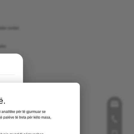
uke nxitur
duke
ltuar në
uar
ë.
song@orthop
i analitike për të gjurmuar se
ë palëve të treta për këto masa,
+86-519-858
+86- 181125