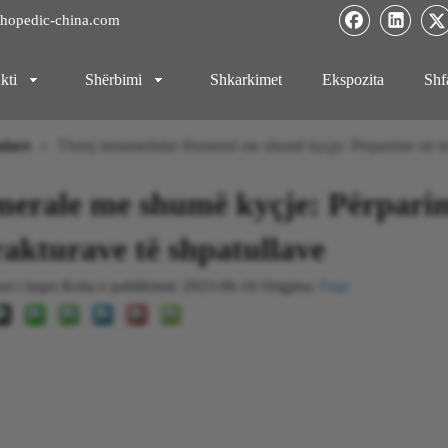
hopedic-china.com
kti
Shërbimi
Shkarkimet
Ekspozita
Shf
ulare
»
Thonj intramedular Humeral me shumë kyçje: Përparime në traj
erale me shumë kyçje: Përpari
rakturave të shpatullave
 i faqes Koha e publikimit: 2023-06-16 Origjina:
Faqe