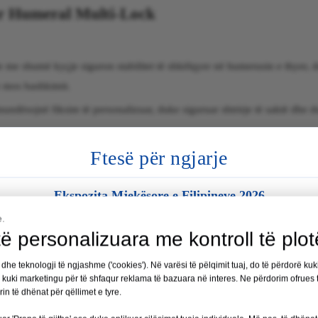
ar Humeral Multi-Lock
me shumë kyçje siguron stabilitet të shkëlqyer në humerusin e thyer, d
e mos bashkimit.
undësojnë fiksim të personalizuar, duke siguruar shtrirje të saktë dhe 
jelljen e thoit me shumë bllokime përfshin prerje më të vogla, duke rezu
Ftesë për ngjarje
 të shpejtë.
Ekspozita Mjekësore e Filipineve 2026
on ruajtjen optimale të furnizimit me gjak në kockën e thyer, duke lehtës
e.
Vendi:
Manila, Filipine
ë personalizuara me kontroll të plot
Data:
19 – 21 gusht 2026
e implantimit
 dhe teknologji të ngjashme ('cookies'). Në varësi të pëlqimit tuaj, do të përdorë kuk
e kuki marketingu për të shfaqur reklama të bazuara në interes. Ne përdorim ofrues t
Kabina nr. 35
orin të dhënat për qëllimet e tyre.