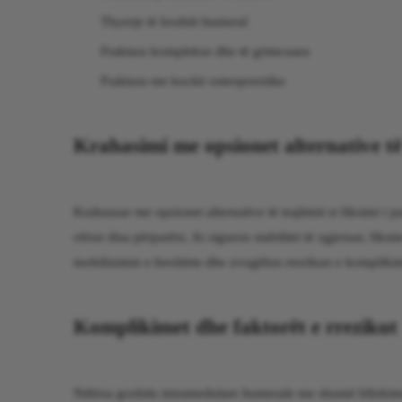
Thyerje të boshtit humeral
Fraktura komplekse dhe të grimcuara
Fraktura me kockë osteoporotike
Krahasimi me opsionet alternative të
Krahasuar me opsionet alternative të trajtimit si fiksimi 
ofron disa përparësi. Ai siguron stabilitet të zgjeruar, fik
mobilizimin e hershëm dhe zvogëlon rrezikun e komplikimev
Komplikimet dhe faktorët e rrezikut
Ndërsa gozhda intramedulare humerale me shumë bllokime k