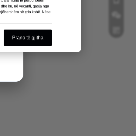
a, kirurgu
nat tuaja mund të përpunohen
e dhe ku, në veçanti, qasja nga
 vida
menjëhershëm në çdo kohë. Nëse
Wechat
Prano të gjitha
Whatsapp
dimtar në
 lejon