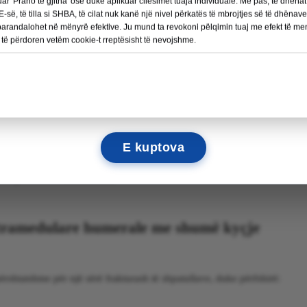
r humeral me shumë bllokime përfshin disa hapa. Pasi bën prerje të vogl
kuar 'Prano të gjitha' ose duke aplikuar cilësimet tuaja individuale. Më pas, të dhë
Lexo më shumë →
-së, të tilla si SHBA, të cilat nuk kanë një nivel përkatës të mbrojtjes së të dhënav
osur atë me fragmentet e kockave të thyera. Më pas gozhda fiksohet me
 parandalohet në mënyrë efektive. Ju mund ta revokoni pëlqimin tuaj me efekt të 
do të përdoren vetëm cookie-t rreptësisht të nevojshme.
11
05
51
55
DITËT
ORËT
MIN
SEK.
Mezi presim t'ju shohim atje!
është thelbësor për një rikuperim optimal. Terapia fizike luan një rol ven
E kuptova
 nyjës së shpatullave. Gozhda intramedulare humerale me shumë bllokime
r procesin e rehabilitimit.
ntramedulare humerale me shumë kyçje
htatshme për një sërë frakturash të shpatullave, duke përfshirë: