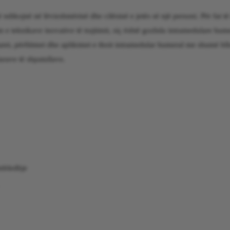
dikojnë në lëvizshmërinë dhe cilësinë e jetës së një personi. Për fat të
n e teknikave inovative të trajtimit, siç është gozhda intramedulare hum
aret, përfitimet dhe aplikimet e thoit intramedular humeral me shumë bl
turave të shpatullave.
mbledhje