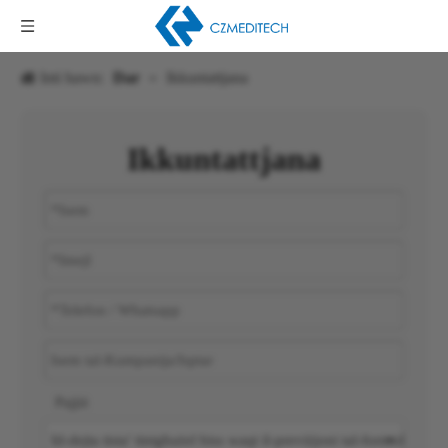
Inti hawn:
Dar
»
Ikkuntattjana
Ikkuntattjana
Pajjiż