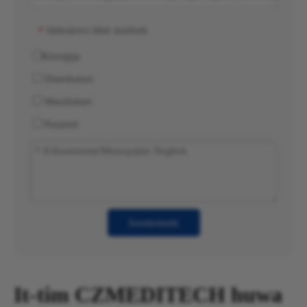
Iddeskrivi lilek innifsek
*
Kirurġija
Distributuri
Manifatturi
Pazjenti
Issottometti
It-tim CZMEDITECH huwa