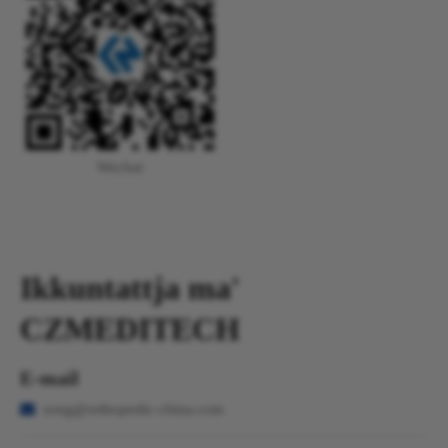
Wechat
Ikkuntattja ma'
CZMEDITECH
E-mail

song@orthopedic-china.com