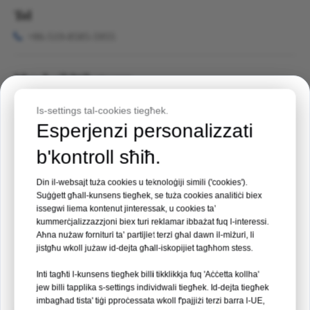
Tel

+86-519-8585-5955
Mowbajl/Whatsapp
Stedina għal Avveniment

+86- 181-1251-5727
Is-settings tal-cookies tiegħek.
Esperjenzi personalizzati
Expo Medika tal-Filippini 2026
Żid
b'kontroll sħiħ.

Kamra 408, Bini 5, Xjenza u Edukazzjoni Town, Wujin
Post:
Manila, Filippini
District, Changzhou, Jiangsu, iċ-Ċina.
Din il-websajt tuża cookies u teknoloġiji simili ('cookies').
Data:
19 – 21 ta’ Awwissu 2026
Suġġett għall-kunsens tiegħek, se tuża cookies analitiċi biex
issegwi liema kontenut jinteressak, u cookies ta’
kummerċjalizzazzjoni biex turi reklamar ibbażat fuq l-interessi.
Kabina Nru 35
Aħna nużaw fornituri ta’ partijiet terzi għal dawn il-miżuri, li
jistgħu wkoll jużaw id-dejta għall-iskopijiet tagħhom stess.
Aqra Aktar →
Inti tagħti l-kunsens tiegħek billi tikklikkja fuq 'Aċċetta kollha'
jew billi tapplika s-settings individwali tiegħek. Id-dejta tiegħek
imbagħad tista' tiġi pproċessata wkoll f'pajjiżi terzi barra l-UE,