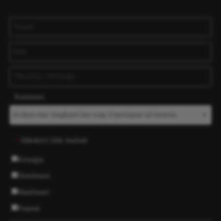
Kummenti
Iddeskrivi lilek innifsek
*
Kirurġija
Distributuri
Manifatturi
Pazjenti