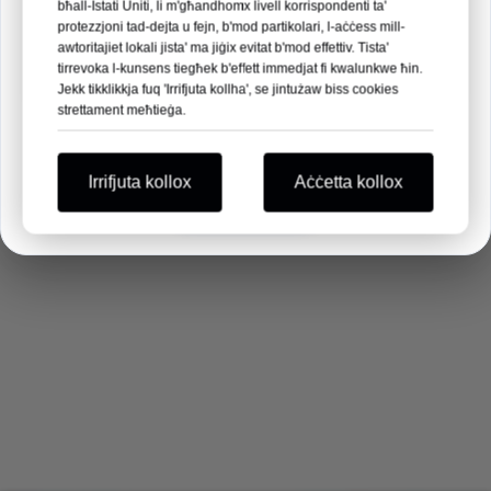
09
21
55
11
bħall-Istati Uniti, li m'għandhomx livell korrispondenti ta'
protezzjoni tad-dejta u fejn, b'mod partikolari, l-aċċess mill-
sena
sena
JIEM
SEK
awtoritajiet lokali jista' ma jiġix evitat b'mod effettiv. Tista'
tirrevoka l-kunsens tiegħek b'effett immedjat fi kwalunkwe ħin.
SIGĦAT
MIN
Jekk tikklikkja fuq 'Irrifjuta kollha', se jintużaw biss cookies
strettament meħtieġa.
Aħna ħerqana li narawkom hemm!
Irrifjuta kollox
Aċċetta kollox
Ghandek