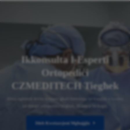
Ikkonsulta l-Esperti
Ortopediċi
CZMEDITECH Tiegħek
Aħna ngħinuk tevita n-nases għall-kunsinna tal-kwalità u l-valur
tal-ħtieġa ortopedika tiegħek, fil-ħin u fil-baġit.
Itlob Kwotazzjoni Mgħaġġla