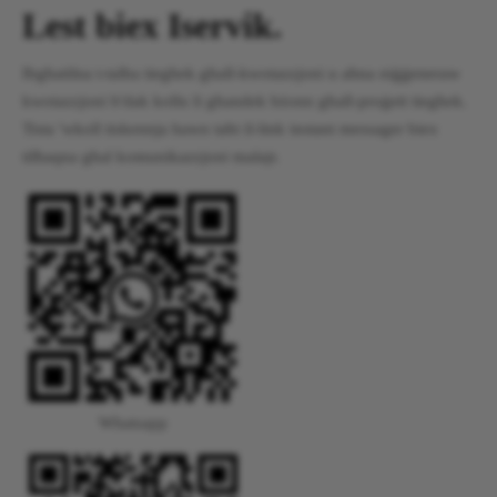
Lest biex Iservik.
Ibgħatilna t-talba tiegħek għall-kwotazzjoni u aħna niġġeneraw
kwotazzjoni b'dak kollu li għandek bżonn għall-proġett tiegħek.
Tista 'wkoll tiskennja hawn taħt il-link instant messager biex
tilħaqna għal komunikazzjoni malajr.
Whatsapp