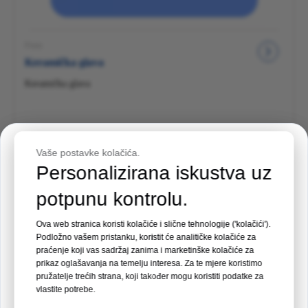
Penis
Keramička glava
Keramička glava
Pozivnica za događaj
Vaše postavke kolačića.
Personalizirana iskustva uz
Medicinski sajam Filipina 2026.
potpunu kontrolu.
Mjesto radnje:
Manila, Filipini
Ova web stranica koristi kolačiće i slične tehnologije ('kolačići').
Podložno vašem pristanku, koristit će analitičke kolačiće za
Datum:
19. – 21. kolovoza 2026
praćenje koji vas sadržaj zanima i marketinške kolačiće za
prikaz oglašavanja na temelju interesa. Za te mjere koristimo
pružatelje trećih strana, koji također mogu koristiti podatke za
Štand br.35
vlastite potrebe.