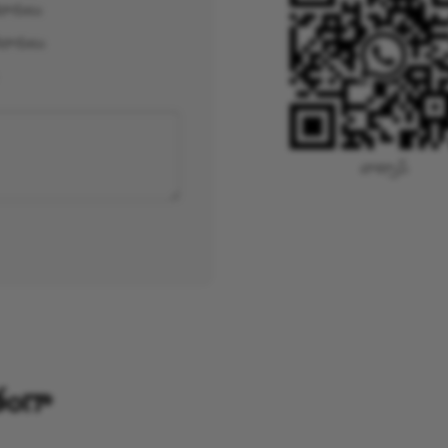
దారులు
దారులు
వాట్సాప్
ంగా