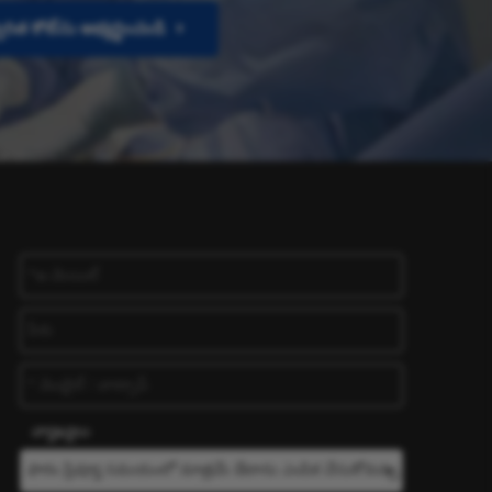
వరిత కోట్‌ను అభ్యర్థించండి
వ్యాఖ్యలు