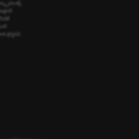
న్స్ట్రుమెంట్స్
 కంటైనర్
ోపెడిక్
ెలూన్
 ప్రొస్థెసెస్