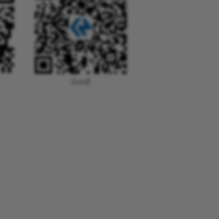
వెచాట్