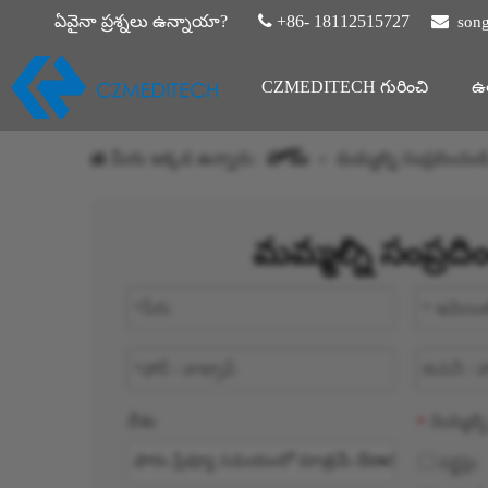
ఏవైనా ప్రశ్నలు ఉన్నాయా?

+86- 18112515727

son
CZMEDITECH గురించి
ఉత
మీరు ఇక్కడ ఉన్నారు:
హోమ్
»
మమ్మల్ని సంప్రదించండ
మమ్మల్ని సంప్రది
దేశం
మిమ్మల్న
*
సర్జన్లు