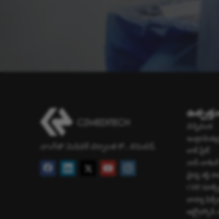
ఉత్పత్త
వెన్నెముక
ఇంట్రామెడల్
చాంగ్‌జౌ మెడిటెక్ టెక్నాలజీ కో., లిమిటెడ్.
లాక్ ప్లేట్
నాన్-లాకింగ్ 
వైద్య శక్తి 
CMF/మాక్సి
బాహ్య ఫిక్సేట
ఆర్థ్రోస్కోపీ 