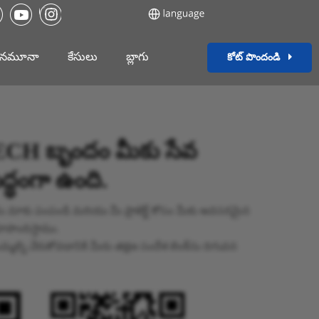
 నమూనా
కేసులు
బ్లాగు
కోట్ పొందండి
H బృందం మీకు సేవ
ద్ధంగా ఉంది.
ను మాకు పంపండి మరియు మీ ప్రాజెక్ట్ కోసం మీకు అవసరమైన
రూపొందిస్తాము.
్మల్ని చేరుకోవడానికి మీరు తక్షణ సందేశ లింక్‌ను దిగువన