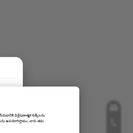
song@orthop
ేయడానికి విశ్లేషణాత్మక కుక్కీలను
దాతలను ఉపయోగిస్తాము, వారు తమ
+86-519-858