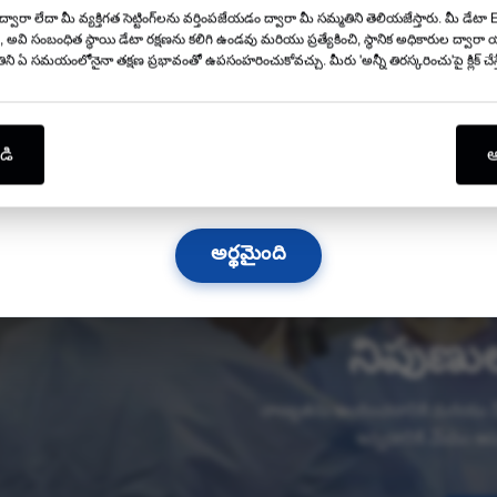
ం ద్వారా లేదా మీ వ్యక్తిగత సెట్టింగ్‌లను వర్తింపజేయడం ద్వారా మీ సమ్మతిని తెలియజేస్తారు. మ
మరింత చదవండి →
 అవి సంబంధిత స్థాయి డేటా రక్షణను కలిగి ఉండవు మరియు ప్రత్యేకించి, స్థానిక అధికారుల ద్వారా 
ిని ఏ సమయంలోనైనా తక్షణ ప్రభావంతో ఉపసంహరించుకోవచ్చు. మీరు 'అన్నీ తిరస్కరించు'పై క్లిక్ చేస
10
18
32
49
రోజులు
గంటలు
కనిష్ట
సె
డి
అ
మిమ్మల్ని అక్కడ చూడాలని మేము ఎదురుచూస్తున్నాము!
అర్థమైంది
మీ CZMED
నిపుణుల
నాణ్యతను అందించడానికి మరియు మీ 
ఇవ్వడానికి మేము ఆ