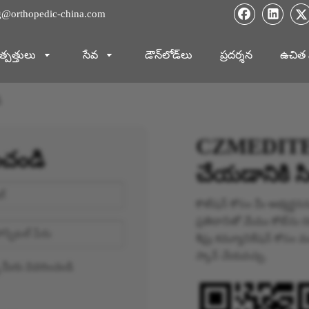
g@orthopedic-china.com
్పత్తులు
సేవ
డౌన్‌లోడ్‌లు
ప్రదర్శన
ఉచిత
ి
CZMEDITEC
ంచండి
చేయడానికి సి
కొటేషన్ కోసం మీ అభ్యర్థన
ప్రతిదానితో మేము కోట్‌ను 
శీఘ్ర కమ్యూనికేషన్ కోసం మమ
స్కాన్ చేయవచ్చు.
ి మీరు వివరించండి