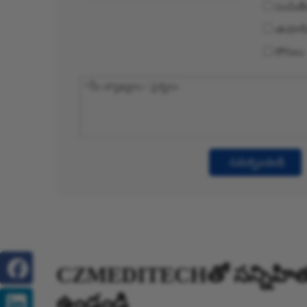
పంపిణీ
తయారీ
రోగులు
సమర్పించండి
CZMEDITECHతో సన్నిహిత
ఉండండి