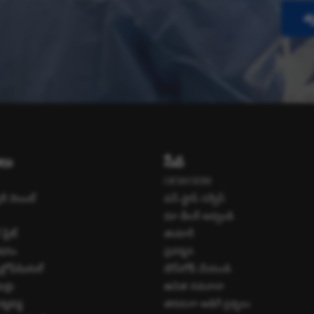
త్
ులు
సేవ
OEM/ODM
లరీ నెయిల్
వన్-స్టాప్ సర్వీస్
మా డీలర్ అవ్వండి
ప్లేట్
తయారీ
సాధనం
ప్రదర్శన
ల్లోఫేషియల్
డౌన్‌లోడ్ చేయండి
ర్లు
ఉచిత నమూనా
వ్యవస్థ
తరచుగా అడిగే ప్రశ్నలు