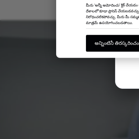
మీరు 'అన్నీ ఆమోదించు' క్లిక్ చేయడ
దేశాలలో కూడా ప్రాసెస్ చేయబడవచ్చు,
నిరోధించలేకపోవచ్చు. మీరు మీ సమ్మత
మాత్రమే ఉపయోగించబడతాయి.
అన్నింటినీ తిరస్కరించం