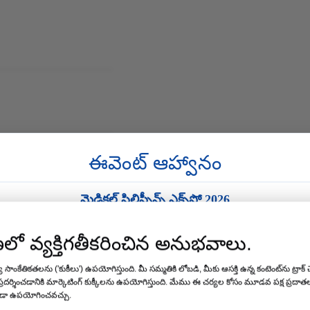
ఈవెంట్ ఆహ్వానం
మెడికల్ ఫిలిప్పీన్స్ ఎక్స్‌పో 2026
వేదిక:
మనీలా, ఫిలిప్పీన్స్
ణలో వ్యక్తిగతీకరించిన అనుభవాలు.
చాంగ్జౌ, జియాంగ్సు, చైనా.
తేదీ:
19 - 21 ఆగస్టు 2026
సాంకేతికతలను ('కుకీలు') ఉపయోగిస్తుంది. మీ సమ్మతికి లోబడి, మీకు ఆసక్తి ఉన్న కంటెంట్‌ను ట్రాక్ చ
్రదర్శించడానికి మార్కెటింగ్ కుక్కీలను ఉపయోగిస్తుంది. మేము ఈ చర్యల కోసం మూడవ పక్ష ప్ర
బూత్ నం. 35
ూడా ఉపయోగించవచ్చు.