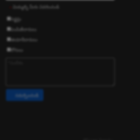
మిమ్మల్ని మీరు వివరించండి
*
సర్జన్లు
పంపిణీదారులు
తయారీదారులు
రోగులు
సమర్పించండి