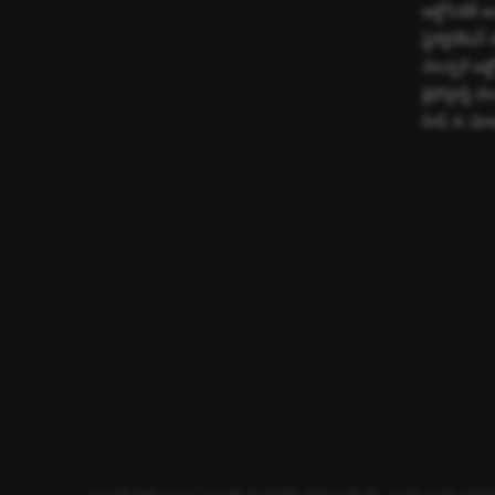
ఆర్థోపెడిక్ ఇ
స్టెరిలైజేషన్
వెటర్నరీ ఆర్థ
కైఫోప్లాస్టీ బ
హిప్ & మోకాలి