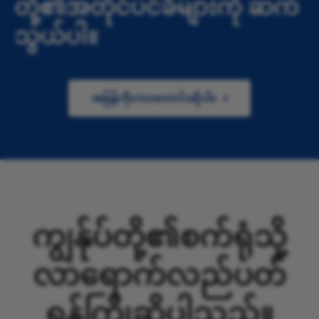
တို့၏အတိုင်ပင်ခံများကို ဆက်
သွယ်ပါ။
အမြန်ကိုးကားတောင်းဆိုပါ။
ကျွန်ုပ်တို့၏စက်ရုံသို့
လာရောက်လည်ပတ်
ရန်ကြိုဆိုပါသည်။