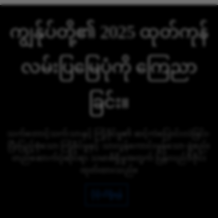
ကျွန်ုပ်တို့၏ 2025 ထုတ်ကုန်
လမ်းပြမြေပုံကို ကြေညာ
ခြင်း။
သက်တောင့်သက်သာနှင့် ကြံ့ခိုင်မှု၏ ဆင့်ကဲပြောင်းလဲခြင်း-
ပြီးပြည့်စုံသော ကြံ့ခိုင်မှုနှင့် သာလွန်ကောင်းမွန်သော ဖွဲ့စည်း
တည်ဆောက်ပုံဆိုင်ရာ သမာဓိရှိမှုအတွက် ပြန်လည်ဒီဇိုင်း
ထုတ်ထားသည်။
ပိုမိုသိရှိရန်