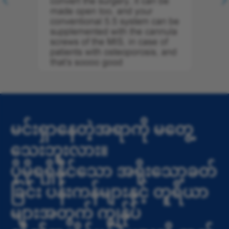
မင်းရှာနေတဲ့အရာကို မတွေ့
သေးဘူးလား။
ပိုမိုရရှိနိုင်သော အရိုးသော့ခတ်
ခြင်း ပန်းကန်များနှင့် တူရိယာ
များအတွက် ကျွန်ုပ်