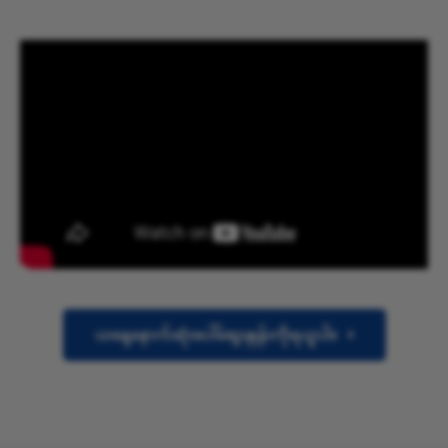
ယနေ့နောက်ဆုံးပေါ်စျေးနှုန်းကိုရယူပါ။