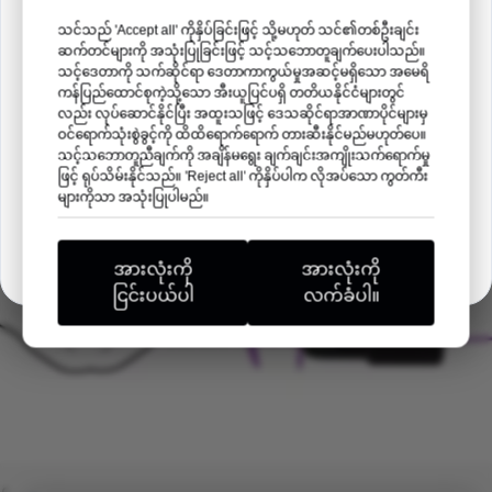
ဆက်လက်ဖတ်ရှုရန် →
သင်သည် 'Accept all' ကိုနှိပ်ခြင်းဖြင့် သို့မဟုတ် သင်၏တစ်ဦးချင်း
ဆက်တင်များကို အသုံးပြုခြင်းဖြင့် သင့်သဘောတူချက်ပေးပါသည်။
10
07
21
36
သင့်ဒေတာကို သက်ဆိုင်ရာ ဒေတာကာကွယ်မှုအဆင့်မရှိသော အမေရိ
ကန်ပြည်ထောင်စုကဲ့သို့သော အီးယူပြင်ပရှိ တတိယနိုင်ငံများတွင်
နေ့ရက်များ
နာရီ
မင်း
စက္ကန့်
လည်း လုပ်ဆောင်နိုင်ပြီး အထူးသဖြင့် ဒေသဆိုင်ရာအာဏာပိုင်များမှ
ဝင်ရောက်သုံးစွဲခွင့်ကို ထိထိရောက်ရောက် တားဆီးနိုင်မည်မဟုတ်ပေ။
သင့်သဘောတူညီချက်ကို အချိန်မရွေး ချက်ချင်းအကျိုးသက်ရောက်မှု
မင်းကိုတွေ့ဖို့ ငါတို့စောင့်မျှော်နေတယ်။
ဖြင့် ရုပ်သိမ်းနိုင်သည်။ 'Reject all' ကိုနှိပ်ပါက လိုအပ်သော ကွတ်ကီး
များကိုသာ အသုံးပြုပါမည်။
နားလည်ပြီ
အားလုံးကို
အားလုံးကို
PDF ဒေါင်းလုဒ်လုပ်ပါ။
ငြင်းပယ်ပါ
လက်ခံပါ။
ကတ်တလောက်လိပ်စာ
ပိုမိုသိရှိရန်