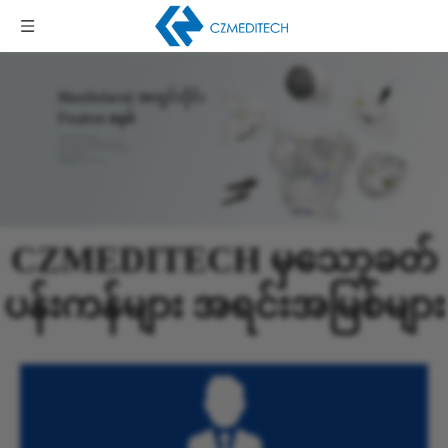
Maxillofacial အတွင်းပိုင်း
Fixation စနစ်
Orbital Floor Plate စနစ်
1.5mm | 2.0mm Maxillofacial Plate စနစ်
2.4 Maxillofacial Reconstruction Plate စနစ်
IMF Screw စနစ်
စိတ်ကြိုက် Neuro 3D Mesh
CZMEDITECH မှသော့ခတ်
ပန်းကန်များ အရင်းအမြစ်များ