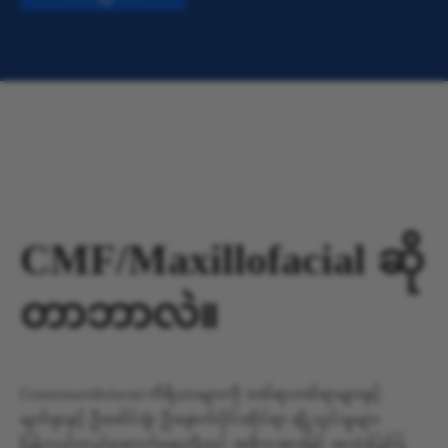
CMF/Maxillofacial ဆို
တာဘာလဲ။
Craniomaxillofacial ကိရိယာများကို ဒဏ်ရာဒဏ်ရာများနှင့်
မျက်နှာနှင့် ဦးခေါင်းခွံ/ ဦးနှောက်ပိုင်းဆိုင်ရာ ချို့ယွင်းမှုများ
ပြန်လည်တည်ဆောက်ရေးတို့တွင် အဓိကအားဖြင့် အသုံးပြုကြ