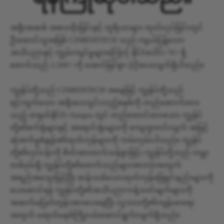
အရိုးအဆစ် အစားထိုးခြင်းနှင့် တူရိယာများ ထုတ်လုပ်ခြင်းတွင်
ဦးဆောင်သူအဖြစ် CZMEDITECH သည် ကျယ်ပြန့်သော
အသိပညာနှင့် ကျွမ်းကျင်မှုများကြောင့် နိုင်ငံပေါင်း 70+ ရှိ
ဖောက်သည် 2,500+ ကို အောင်မြင်စွာ ပံ့ပိုးပေးလျက်ရှိပါသည်။
ကျွန်ုပ်တို့သည် CZMEDITECH အနေဖြင့် ကျွန်ုပ်တို့သည်
ရင့်ကျက်သော အရိုးပေးသွင်းသည့်စနစ်ကို တည်ဆောက်ထား
သည့် တရုတ်နိုင်ငံ၊ Jiangsu တွင် တည်ထောင်ထားသော ကျွန်ုပ်
တို့၏စက်ရုံများနှင့် အရောင်းရုံးများကို ကျေးဇူးတင်လျက် အမြင့်
ဆုံးစက်မှုစံနှုန်း၏ထုတ်ကုန်များကို ကမ်းလှမ်းပါသည်။ ကျွန်ုပ်
တို့၏လုပ်ငန်းကို စိတ်အားထက်သန်စွာဖြင့်၊ ကျွန်ုပ်တို့သည် ကမ္ဘာ
တစ်ဝှမ်းရှိ ကျွန်ုပ်တို့၏ဖောက်သည်များအားလုံးအတွက်
အရည်အသွေးမြင့်ပြီး ဆန်းသစ်သောထုတ်ကုန်ဖြေရှင်းနည်းများကို
ပေးဆောင်ရန် ကျွန်ုပ်တို့၏အသိပညာကန့်သတ်ချက်များကို
အဆက်မပြတ်တွန်းအားပေးနေပြီး လူသားတို့၏ကျန်းမာရေး
အတွက် မဆုတ်မနစ်ကြိုးပမ်းဆောင်ရွက်လျက်ရှိသည်။