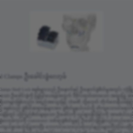
al Clamps ဦးခေါင်းခွံလော့ခ်
Clamps Skull Lock စနစ်များသည် ဦးနှောက်နှင့် ဦးနှောက်ခွဲစိတ်မှုအတွင်း လုံခြုံပ
်သော ဦးခေါင်းခွံကို ပြုပြင်ပေးရန်အတွက် ဒီဇိုင်းထုတ်ထားသော အထူးပြု အာ
ကိရိယာများဖြစ်သည်။ အရည်အသွေးမြင့် သံမဏိ သို့မဟုတ် တိုက်တေနီယမ်ဖြင့် 
 စနစ်သည် ခွဲစိတ်ဆရာဝန်များအား ခွဲစိတ်မှုနယ်ပယ်သို့ တိကျသောဝင်ရောက်ခွ
ပေးချိန်တွင် ယုံကြည်စိတ်ချရသော ဦးခေါင်းကို လှုပ်ရှားနိုင်ခြင်းကို အာမခံပါသည
ခွံလော့ခ်ကုပ်ကို craniotomy၊ ဒဏ်ရာခွဲစိတ်မှုနှင့် ဦးခေါင်းခွံပြန်လည်တည်ဆ
်ကျယ်စွာအသုံးပြုထားပြီး ဘေးကင်းသောလုပ်ထုံးလုပ်နည်းများကိုပံ့ပိုးပေးပြီး ခွ