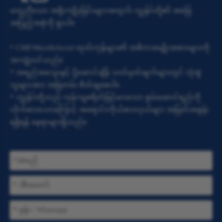
မတူညီသော အရိုးကျိုးခြင်းများအတွက် ကျွန်ုပ်တို့၏ အဖြေ
အပြည့်အစုံကို ရှာပါ။
* CMF/Maxillofacial ထုတ်ကုန်များ၏ အဓိကအမျိုးအစားများကို
အကျုံးဝင်သည်။
* အရည်အသွေးနှင့် ပို့ဆောင်ချိန် သတ်မှတ်ချက်များတွင် သုံးစွဲ
သူများအား အမြဲတမ်း စိတ်ချစေပါ။
* ကျွန်ုပ်တို့သည် ကုန်ကျစရိတ်မြင့်မားသော စွမ်းဆောင်ရည်ကို
လိုက်စားသောကြောင့် အရောင်းကိုယ်စားလှယ်များ အမြတ်အစွန်း
ရရှိရန် နေရာများရှိသည်။