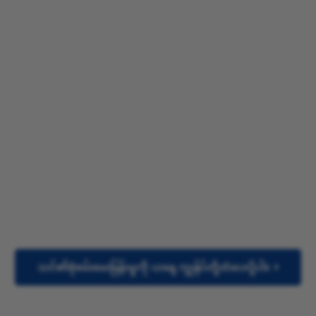
၇။ မျက်နှာပြင်ကုသမှု
8. Final Products စစ်ဆေး
ခြင်း။
၉။ထုပ်ပိုးခြင်း။
သင်၏စုံစမ်းမေးမြန်းမှုကို ယနေ့ ကျွန်ုပ်တို့ထံပေးပို့ပါ။