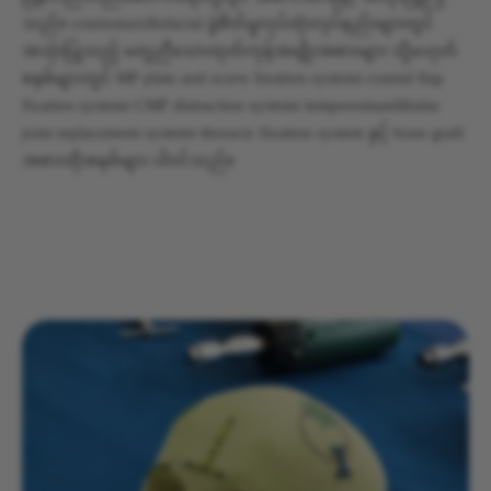
သည်။ craniomaxillofacial ခွဲစိတ်မှုလုပ်ထုံးလုပ်နည်းများတွင်
အသုံးပြုသည့် မတူညီသောထုတ်ကုန်အမျိုးအစားများ သို့မဟုတ်
စနစ်များတွင် MF plate and screw fixation system၊ cranial flap
fixation system၊ CMF distraction system၊ temporomandibular
joint replacement system၊ thoracic fixation system နှင့် bone graft
အစားထိုးစနစ်များ ပါဝင်သည်။