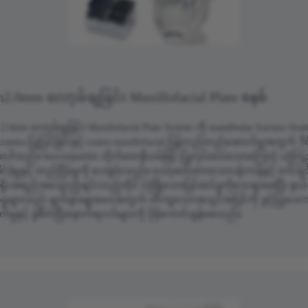
2.0mm လော့ခ်ချခြင်း Maxillofacial Plate စနစ်
2.0mm လော့ခ်ချခြင်း Maxillofacial Plate System ကို mandibular fracture fixat
trauma ပြုပြင်ခြင်းနှင့် cranio-maxillofacial ပြန်လည်တည်ဆောက်မှုအတွက် ဒီဇိ
ပါသည်။ biocompatible တိုက်တေနီယမ်ဖြင့် ပြုလုပ်ထားသောကြောင့် ယုံကြ
င်ခံ့မှုနှင့် တည်ငြိမ်မှုကို ပေးစွမ်းသည်။ သော့ခတ်ထားသောပန်းကန်နှင့် ဝက်အူဒီဇ
ုးအရည်အသွေးညံ့ဖျင်းသည့်တိုင် လုံခြုံသောပြင်ဆင်မှုကိုသေချာစေပြီး စွယ်စ
်မှုများသည် မျက်နှာခန္ဓာဗေဒအတွက် တိကျသောအသွင်အပြင်ကို ခွင့်ပြုပေးကာ
က်မှုနှင့် ခွဲစိတ်ပြီးနောက်ရလဒ်များကို ပိုမိုကောင်းမွန်စေသည်။