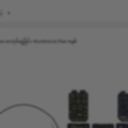
န်
 လော့ခ်ချခြင်း Maxillofacial Plate စနစ်