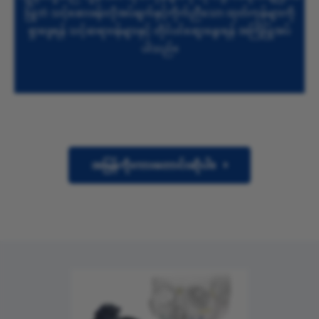
ပြုဘဲ သင့်ဆေးခန်းလိုအပ်ချက်နှင့်ကိုက်ညီသော ထုတ်ကုန်များကို
ရှာဖွေရန် သင့်ဆရာဝန်များနှင့် တိုင်ပင်ဆွေးနွေးရန် အကြံပြုအပ်
ပါသည်။
အမြန်ကိုးကားတောင်းဆိုပါ။