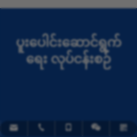
ပူးပေါင်းဆောင်ရွက်
ရေး လုပ်ငန်းစဉ်
song@orthopedic-china.com
+၈၆-၅၁၉-၈၅၈၅၅၉၅၅
+၈၆- ၁၈၁၁၂၅၁၅၇၂၇
Whatsapp
ဝီချက်