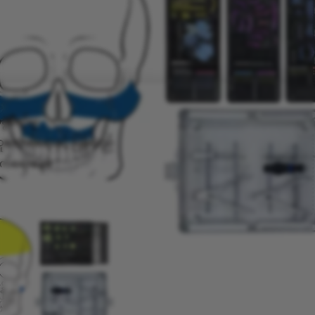
ွဲစိတ်မှု
ထောင်ရေးနှင့် ပြန်လည်
်ရေးစနစ်
န်