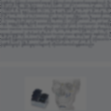
ောခွဲစိတ်မှု ပြန်လည်ထူထောင်ရေးနှင့် ပြန်လည်တည်ဆောက်ရေးစနစ်သည် ဦး
ုင်းပြုပြင်မှု၊ ဦးခေါင်းခွံပြန်လည်တည်ဆောက်မှုနှင့် ရှုပ်ထွေးသောဦးနှောက်ခွဲစိတ
းစဉ်များအတွက် ဒီဇိုင်းထုတ်ထားသည်။ ဇီဝလိုက်ဖက်ညီသော တိုက်တေနီယမ်နှင
င့် ပိုလီမာများမှ ထုတ်လုပ်ထားသည့် စနစ်သည် တည်ငြိမ်သော ဦးနှောက်အတွင်းပ
ြင်းနှင့် ရေရှည်ခံနိုင်ရည်ကို ထောက်ပံ့ပေးသည်။ ၎င်းကို cranioplasty၊ ဒဏ်ရာပြု
st-tumor resection reconstruction တို့တွင် တွင်ကျယ်စွာအသုံးပြုသည်။ တိကျသ
ပုံရွေးချယ်မှုများနှင့် လိုက်ဖက်ညီသော fixation plates များနှင့်အတူ၊ စနစ်သည် 
သမာဓိကို ပြန်လည်ထူထောင်ရန်၊ အာရုံကြောဆိုင်ရာကာကွယ်မှုကို ပံ့ပိုးပေးကာ
ာခွဲစိတ်မှုတွင် ခွဲစိတ်မှုရလဒ်များကို တိုးတက်ကောင်းမွန်စေသည်။