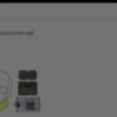
llofacial Plate စနစ်