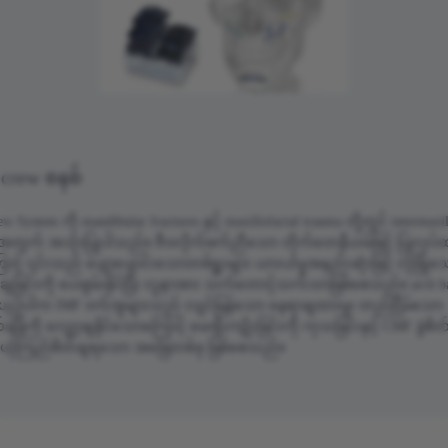
crew စနစ်
w System ကို mandibular fractures နှင့် maxillofacial trauma တို့တွင် intermaxi
n အတွက် အသုံးပြုပါသည်။ ဇီဝလိုက်ဖက်ညီသော တိုက်တေနီယမ်ဖြင့် ပြုလုပ်
င့် ၎င်းသည် ပျော့ပျောင်းသောတစ်ရှူးများ ယားယံမှုအနည်းဆုံးဖြင့် လုံခြုံသ
ျခြင်းကို ပေးစွမ်းနိုင်ပြီး လူနာအား သက်တောင့်သက်သာဖြစ်စေသည်။ arch ba
ိုင်းယှဉ်ပါက IMF ဝက်အူများသည် လျင်မြန်သော နေရာချထားမှု၊ တည်ငြိမ်သော ပြ
စိတ်ချိန်ကို လျှော့ချနိုင်သောကြောင့် မေးရိုးကျိုးခြင်းကို ကုသခြင်းနှင့် CMF ခွဲစိတ်
ယုံကြည်စိတ်ချရသော အဖြေတစ်ခု ဖြစ်စေသည်။