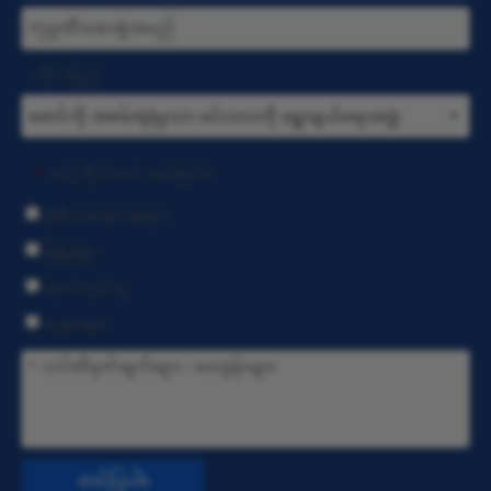
တိုင်းပြည်
သင့်ကိုယ်သင် ဖော်ပြပါ။
*
ခွဲစိတ်ဆရာဝန်များ
ဖြန့်ဖြူး
ထုတ်လုပ်သူ
လူနာများ
တင်ပြပါ။