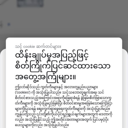
န်
သင့် cookie ဆက်တင်များ။
ထိန်းချုပ်မှုအပြည့်ဖြင့်
amps ဦးခေါင်းခွံလော့ခ်
ပွဲဖိတ်စာ
စိတ်ကြိုက်ပြင်ဆင်ထားသော
အတွေ့အကြုံများ။
ဆေးဘက်ဆိုင်ရာ ဖိလစ်ပိုင်ကုန်စည်ပြပွဲ 2026
နေရာ-
မနီလာ၊ ဖိလစ်ပိုင်
ဤဝဘ်ဆိုဒ်သည် ကွတ်ကီးများနှင့် အလားတူနည်းပညာများ
('cookies') ကို အသုံးပြုပါသည်။ သင့်သဘောတူချက်အရ၊ သင်
ရက်စွဲ
- 19-21 သြဂုတ် 2026
စိတ်ဝင်စားသည့်အကြောင်းအရာကိုခြေရာခံရန် ခွဲခြမ်းစိတ်ဖြာသောကွ
တ်ကီးများကို အသုံးပြုမည်ဖြစ်ပြီး စိတ်ဝင်စားမှုအခြေခံသောကြော်ငြာ
များကိုပြသရန် စျေးကွက်ရှာဖွေရေးကွတ်ကီးများကို အသုံးပြုပါမည်။
တဲအမှတ် ၃၅
ကျွန်ုပ်တို့သည် ၎င်းတို့၏ကိုယ်ပိုင်ရည်ရွယ်ချက်များအတွက် ဒေတာကို
လည်း အသုံးပြုနိုင်သည့် ဤအတိုင်းအတာများအတွက် ပြင်ပမှပံ့ပိုး
ပေးသူများကိုလည်း အသုံးပြုပါသည်။