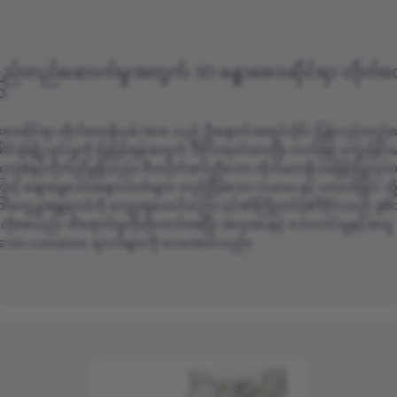
လည်တည်ဆောက်မှုအတွက် 3D ခန္ဓာဗေဒဆိုင်ရာ တိုက်
်
ာဗေဒဆိုင်ရာ တိုက်တေနီယမ် Mesh သည် ဦးနှောက်အတွင်းပိုင်း ပြန်လည်တည်
ေါင်းခွံချို့ယွင်းမှုကို ပြုပြင်ရန်အတွက် ဒီဇိုင်းထုတ်ထားပြီး လက်ဖြင့် ကွေးခြင်းမ
ပုံစံနှင့်ကိုက်ညီမှုရှိသည်။ ဇီဝလိုက်ဖက်ညီသော တိုက်တေနီယမ်ဖြင့်ပြုလုပ်
င့် ချောမွေ့သောအနားသတ်များ၊ တည်ငြိမ်သော fixation နှင့် ယားယံခြင်း သိ
ထိတွေ့မှုအန္တရာယ်ကို လျှော့ချပေးပါသည်။ ၎င်း၏ကြိုတင်ပုံစံဒီဇိုင်းသည် ခွဲစိတ
ိုတိုစေသည်၊ ထိရောက်မှုကိုတိုးတက်စေပြီး အလှအပနှင့် ဘေးကင်းမှုနှင့်အတူ
သော cranioplasty ရလဒ်များကို ပေးဆောင်သည်။