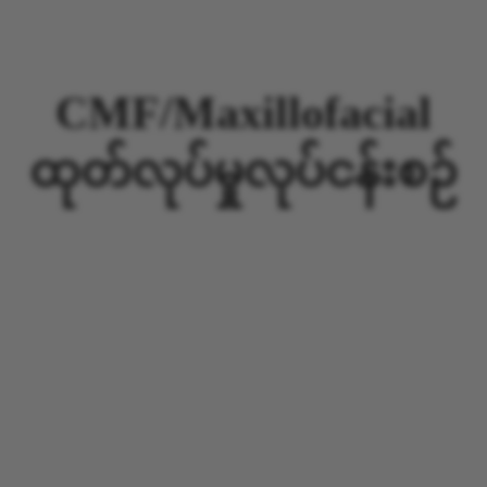
CMF/Maxillofacial
ထုတ်လုပ်မှုလုပ်ငန်းစဉ်
၁။ ကုန်ကြမ်း
2. ထုတ်ကုန်ဒီဇိုင်း