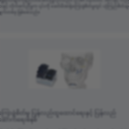
န္တရာယ်များကိုနည်းပါးအောင်ပြုလုပ်သည်။ ၎င်း၏ ergonomic ဒီဇိုင်းနှင့် လည်
းနှင့် လိုက်ဖက်ညီမှုက ၎င်းကို ခေတ်မီအာရုံကြောခွဲစိတ်မှုတွင် ယုံကြည်စိတ
းချက်တစ်ခု ဖြစ်စေသည်။
ကြောခွဲစိတ်မှု ပြန်လည်ထူထောင်ရေးနှင့် ပြန်လည်
ောက်ရေးစနစ်