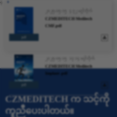
န်
၂၀၂၅-၀၅-၁၅
၄.၇၂ မဂ္ဂါဘိုက်
CZMEDITECH Meditech
CMF.pdf
pdf
၂၀၂၅-၀၅-၁၅
၁၇.၁၄ မဂ္ဂါဘိုက်
CZMEDITECH Meditech
Implant .pdf
pdf
CZMEDITECH က သင့်ကို
ကူညီပေးပါတယ်။