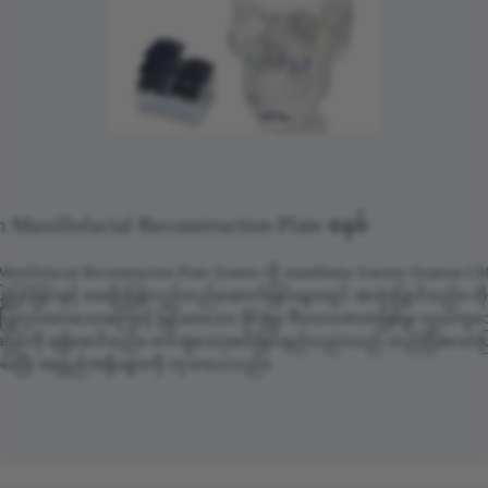
 Maxillofacial Reconstruction Plate စနစ်
axillofacial Reconstruction Plate System ကို mandibular fracture fixation၊ C
ပြုပြင်ခြင်းနှင့် မေးရိုးပြန်လည်တည်ဆောက်ခြင်းများတွင် အသုံးပြုပါသည်။ တ
 ပြုလုပ်ထားသောကြောင့် မြင့်မားသော ခိုင်ခံ့မှု၊ ဇီဝသဟဇာတဖြစ်မှု၊ လွယ်ကူ
ြင်ကို ရရှိစေပါသည်။ ဝက်အူသော့ခတ်ခြင်းနည်းပညာသည် တည်ငြိမ်သောပြုပ
စွမ်းပြီး ရေရှည်အရိုးများကို ကုသပေးသည်။