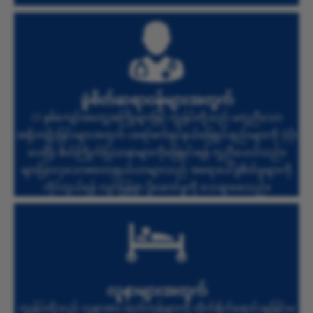
ခွဲစိတ်ဆရာဝန်များအတွက်
13 နှစ်ကျော်အတွေ့အကြုံများဖြင့် ကျွန်ုပ်တို့သည် မတူညီသော
အရိုးကျိုးခြင်းများအတွက် ပရော်ဖက်ရှင်နယ်ဖြေရှင်းနည်းများကို ပံ့ပိုး
ပေးပြီး စိတ်ကြိုက်ပြဿနာများကိုဖြေရှင်းရန် ကူညီပေးပါသည်။
များပြားလှသောစတော့ရှယ်ယာများသည် အရေးပေါ်ခွဲစိတ်မှုများကို
ကိုင်တွယ်ရန် လျင်မြန်စွာ ပို့ဆောင်မှုကို သေချာစေသည်။
လူနာများအတွက်
ကျွန်ုပ်တို့သည် လူနာအား ထုတ်ကုန်များကို တိုက်ရိုက်ရောင်းချခြင်းမ