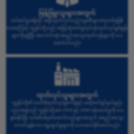
ဖြန့်ဖြူးသူများအတွက်
တပ်ဆင်မှုအရှိဆုံး အရိုးထုတ်လုပ်သည့်ကုမ္ပဏီများထဲမှတစ်ခုဖြစ်
သောကြောင့် ကျွန်ုပ်တို့သည် အမြင့်ဆုံးစက်မှုလုပ်ငန်းထုတ်လုပ်မှုစံနှုန်း
များကိုရရှိပြီး အကောင်းဆုံးအရည်အသွေးထုတ်ကုန်များကို ပေး
ဆောင်ပါသည်။
ထုတ်လုပ်သူများအတွက်
ကျွန်ုပ်တို့၏ ခေတ်မီထုတ်လုပ်မှုစက်ရုံနှင့် ပရော်ဖက်ရှင်နယ်နည်း
ပညာအဖွဲ့သည် ကျွန်ုပ်တို့အား OEM နှင့် ODM ဝန်ဆောင်မှုကို ပေး
စွမ်းနိုင်ပြီး သင်၏ပစ်မှတ်ဖောက်သည်များအတွက် အရည်အသွေး
ကောင်းမွန်သော ရွေးချယ်မှုများကို ပေးဆောင်နိုင်စေပါသည်။