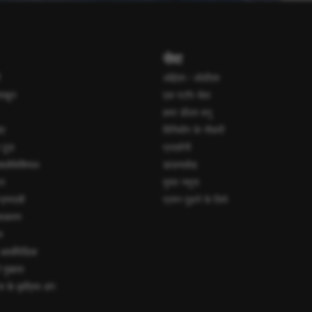
सेवा
ओईएम / ओडीएम
नाखून
एक स्टॉप सेवा
हमर डीलर बनू
ेट
विनिर्माण के नौकरी
 टूल
प्रदर्शनी
सिलोफेशियल
डाउनलोड
टर
मुफ्त नमूना
 प्रणाली
प्रश्न पूछने के लिये
 उपकरण
र
 आर्थोपेडिक
गुब्बारा
टना के कृत्रिम अंग