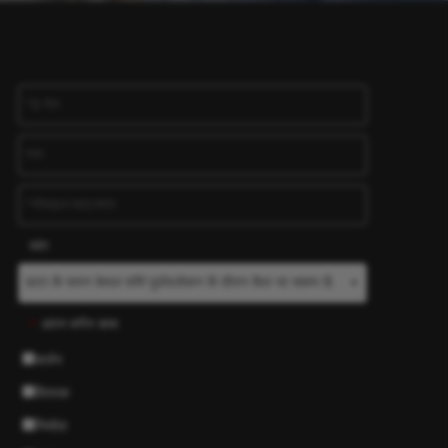
व्यंग
अपन वर्णन करू
*
सर्जन
वितरक
निर्माता