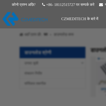
कोनो प्रश्न अछि?

+86- 18112515727 पर सम्पर्क करे

CZMEDITECH के बारे में
अहाँ एतय छी:
घर
»
डाउनलोड करू
डाउनलो
डाउनलोड श्रेणी
उत्पाद सूची
संचालन निर्देश
सर्जिकल तकनीक