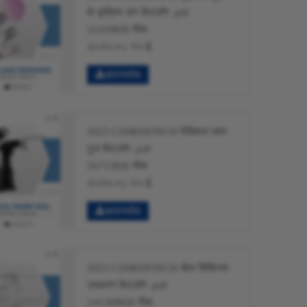
के कृत्रिम अंग कैटलॉग .pdf
32169KB नीक
२०२५-०८-१५ ई.
डाउनलोड
2025 CZMEDITECH मेडिकल पावर
टूल कैटलॉग .pdf
16753KB नीक
२०२५-०८-१५ ई.
डाउनलोड
2025 CZMEDITECH खेल चिकित्सा
उपकरण कैटलॉग .pdf
141308KB नीक