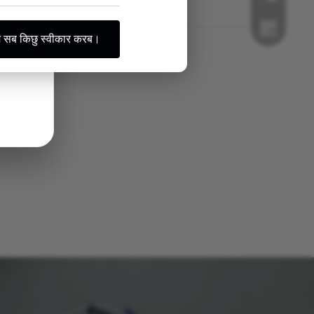
डाउनलोड
 सब किछु स्वीकार करब।
वीचैट
व्हाट्सएप