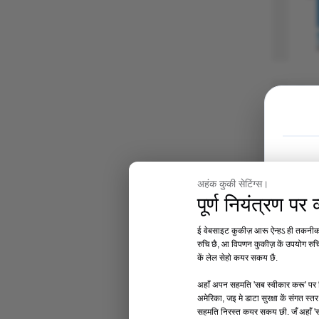
अहंक कुकी सेटिंग्स।
पूर्ण नियंत्रण प
ई वेबसाइट कुकीज़ आरू ऐन्हऽ ही तकनीक ('
रुचि छै, आ विपणन कुकीज़ कें उपयोग रुच
कें लेल सेहो कयर सकय छै.
अहाँ अपन सहमति 'सब स्वीकार करू' पर क
अमेरिका, जइ मे डाटा सुरक्षा कें संगत स
सहमति निरस्त कयर सकय छी. जँ अहाँ '