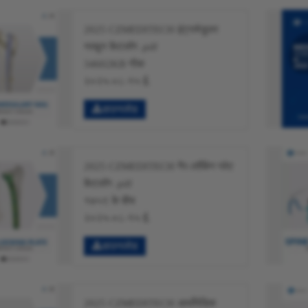
2025 CZMEDITECH इंट्रामेडुलर
नाखून कैटलॉग .pdf
34602KB नीक
२०२५-०८-१५ ई.
डाउनलोड
2025 CZMEDITECH गैर-लॉकिंग प्लेट
कैटलॉग .pdf
१७५९ के बीच
२०२५-०८-१५ ई.
डाउनलोड
2025 CZMEDITECH आर्थोपेडिक