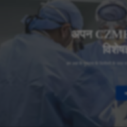
अपन CZMED
विशेष
हम अहां कें गुणवत्ता कें डिलीवरी कें जा
त