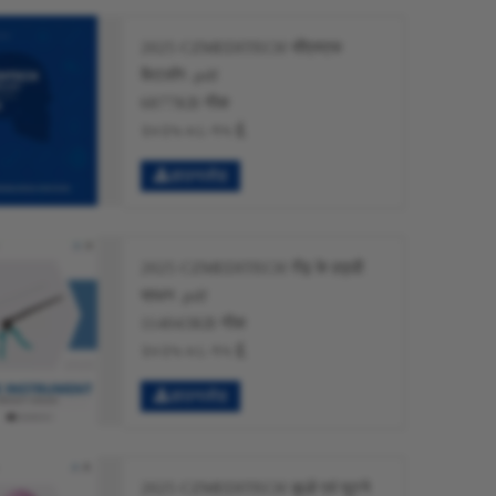
2025 CZMEDITECH सीएमएफ
कैटलॉग .pdf
6877KB नीक
२०२५-०८-१५ ई.
डाउनलोड
2025 CZMEDITECH रीढ़ के हड्डी
साधन .pdf
114043KB नीक
२०२५-०८-१५ ई.
डाउनलोड
2025 CZMEDITECH कूल्हे एवं घुटने