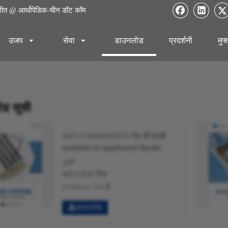
गीत @ आर्थोपेडिक-चीन डॉट कॉम
उजप
सेवा
डाउनलोड
प्रदर्शनी
मुफ
ड सूची
2025 CZMEDITECH रीढ़ की हड्डी
प्रत्यारोपण एवं काइफोप्लास्टी कैटलॉग
.pdf
40537KB नीक
२०२५-०८-१५ ई.
डाउनलोड