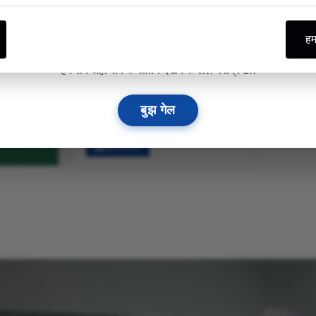
डाउनलोड
10
04
17
22
दिन
घंटा
न्यूनतम
सेक
हम
2025 CZMEDITECH आर्थोपेडिक
हम सब अहाँ सब के ओतय देखय के लेल बेसब्र छी!
एंडोस्कोपिक कैटलॉग .pdf
58624KB नीक
बुझ गेल
२०२५-०८-१५ ई.
डाउनलोड