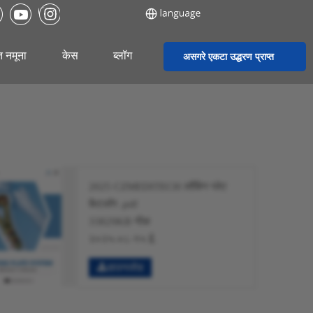
्त नमूना
केस
ब्लॉग
असगरे एकटा उद्धरण प्राप्त
करू
2025 CZMEDITECH लॉकिंग प्लेट
कैटलॉग .pdf
33829KB नीक
२०२५-०८-१५ ई.
डाउनलोड