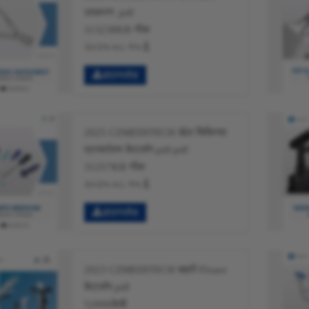
उपकरण .pdf
113238KB नीक
२०२५-०८-१५ ई.
डाउनलोड
2025 CZMEDITECH खेल चिकित्सा
प्रत्यारोपण कैटलॉग.pdf.pdf
31257KB नीक
२०२५-०८-१५ ई.
डाउनलोड
2023 CZMEDITECH बाहरी Fixaor
कैटलॉग.pdf
52000केबी