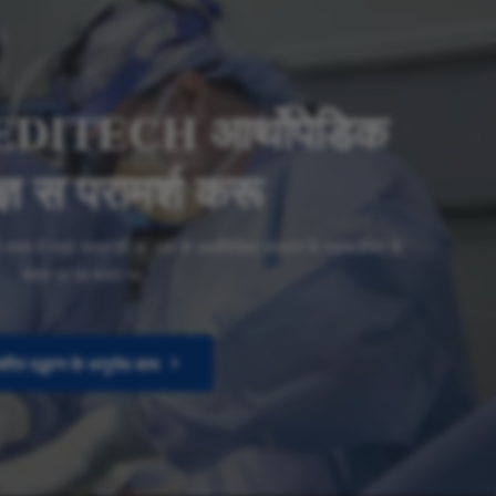
ITECH आर्थोपेडिक
ज्ञ स परामर्श करू
ल सं बचय मे मदद करय छी आ अहां कें आर्थोपेडिक जरूरत कें महत्व देयत छै,
समय पर आ बजट पर.
्वरित उद्धरण के अनुरोध करू