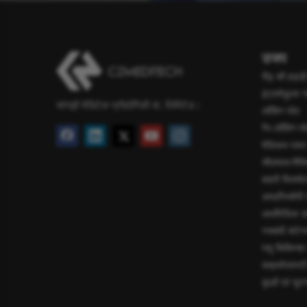
उजप
रीढ़ की हड्डी
इंट्रामेडुलर 
चांगझौ मेडिटेक प्रौद्योगिकी कं, लिमिटेड।
लॉकिंग प्लेट
गैर-लॉकिंग प्ल
मेडिकल पावर
सीएमएफ/मैक्
बाहरी फिक्से
आर्थ्रोस्कोपी
आर्थोपेडिक
नसबंदी कंटेन
पशु चिकित्सा
काइफोप्लास्टी 
कूल्हों एवं घु