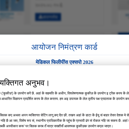
२०२५-०८-१५ ई.
डाउनलोड
2025 CZMEDITECH ईएनटी उपकरण
आयोजन निमंत्रण कार्ड
कैटलॉग .pdf
64449KB नीक
मेडिकल फिलीपींस एक्सपो 2026
२०२५-०८-१५ ई.
स्थान:
मनीला, फिलीपींस
डाउनलोड
र व्यक्तिगत अनुभव।
दिनांक :
19 – 21 अगस्त
कुकीज़') के उपयोग करै छै. अहां कें सहमति कें अधीन, विश्लेषणात्मक कुकीज़ कें उपयोग इ ट्रैक करय कें ल
2025 CZMEDITECH नसबंदी कंटेनर
ि आधारित विज्ञापन प्रदर्शित करय कें लेल करतय. हम अइ उपायक कें लेल तृतीय पक्ष प्रदाताक कें उपयोग करय
बूथ नं 35
कैटलॉग .pdf
50885KB नीक
्लिक कए अथवा अपन व्यक्तिगत सेटिंग लागू कए दैत छी. तखन अहां कें डाटा कें ईयू सं बाहर तेसर देशक मे 
और पढ़ें →
२०२५-०८-१५ ई.
्तर नहि छै आ जत, विशेष रूप सं, स्थानीय प्राधिकारीक कें पहुंच कें प्रभावी ढंग सं रोकल नहि जा सकय छै. अह
सबकेँ अस्वीकार करू' पर क्लिक करब तँ मात्र सख्तीसँ आवश्यक कुकीज़क उपयोग कएल जाएत।