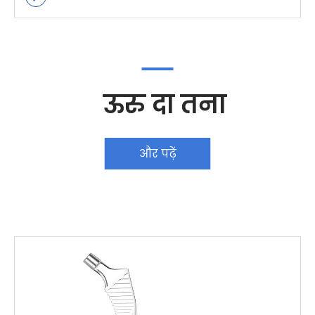
ऊरु दा तना
और पढ़ें
और पढ़ें