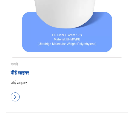
गफ्फी
पीई लाइनर
पीई लाइनर