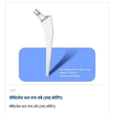
गफ्फी
सीमेंटलेस ऊरु तना लंबे (एचए कोटिंग)
सीमेंटलेस ऊरु तना लंबे (एचए कोटिंग)