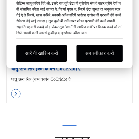
सेटिंग्स लागू करियै दिंदे ओ. इसदे बाद तुंदे डेटा गी यूरोपीय संघ दे बाहर त्रीयें देशें च
बी संसाधित कीता जाई सकदा ऐ, जि’यां यूएस च, जित्थै डेटा सुरक्षा दा अनुरूप स्तर
नेईं ऐ ते जित्थै, खास करियै, मकामी अधिकारियें आसेआ एक्सेस गी प्रभावी ढंगै कन्नै
रोकेआ नेईं जाई सकदा। तुस कुसै बी समें उप्पर फौरन प्रभावी ढंगै कन्नै अपनी
सहमति रद्द करी सकदे ओ। जेकर तुस 'सभनें गी खारिज करो' पर क्लिक करदे ओ तां
सिर्फ सख्ती कन्नै जरूरी कुकीज़ दा इस्तेमाल कीता जाग.
सारें गी खारिज करो
सब स्वीकार करो
गफ्फी
धातु ऊरु सिर (कम कार्बन CoCrMo) ऐ
धातु ऊरु सिर (कम कार्बन CoCrMo) ऐ