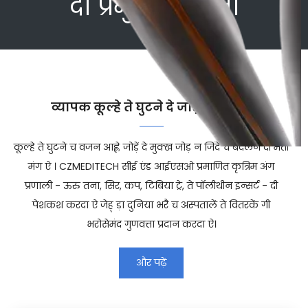
दा प्रमुख निर्माता
व्यापक कूल्हे ते घुटने दे जोड़ समाधान
कूल्हे ते घुटने च वजन आह्ले जोड़ें दे मुक्ख जोड़ न जिंदे च बदलने दी मती
मंग ऐ । CZMEDITECH सीई एंड आईएसओ प्रमाणित कृत्रिम अंग
प्रणाली - ऊरु तना, सिर, कप, टिबिया ट्रे, ते पॉलीथीन इन्सर्ट - दी
पेशकश करदा ऐ जेह् ड़ा दुनिया भरै च अस्पतालें ते वितरकें गी
भरोसेमंद गुणवत्ता प्रदान करदा ऐ।
और पढ़ें