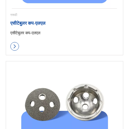
गफ्फी
एसीटेबुलर कप-एलएल
एसीटेबुलर कप-एलएल