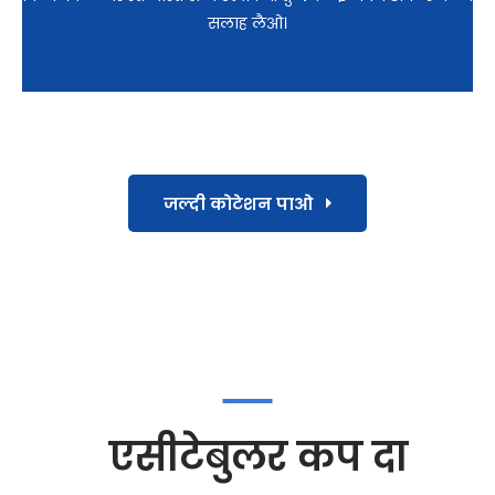
सलाह लैओ।
जल्दी कोटेशन पाओ
एसीटेबुलर कप दा