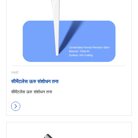
गफ्फी
सीमेंटलेस ऊरु संशोधन तना
सीमेंटलेस ऊरु संशोधन तना