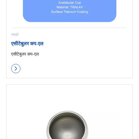
गफ्फी
एसीटेबुलर कप-एल
एसीटेबुलर कप-एल