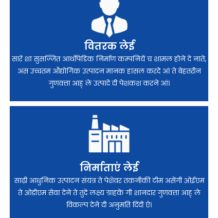
वितरक लेई
सारें शा सुसज्जित आर्थोपेडिक निर्माण कम्पनियें च शामल होने दे नाते,
अस उच्चतम औद्योगिक उत्पादन मानक हासल करदे आं ते बेहतरीन
गुणवत्ता आह् ले उत्पादें दी पेशकश करने आं।
निर्माताएं लेई
साढ़ी आधुनिक उत्पादन संयंत्र ते पेशेवर तकनीकी टीम असेंगी ओईएम
ते ओडीएम सेवा देने ते तुंदे लक्ष्य ग्राहकें गी शानदार गुणवत्ता आह् ले
विकल्प देने दी अनुमति दिंदी ऐ।