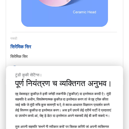
गफ्फी
सिरेमिक सिर
सिरेमिक सिर
टुंडी कुकी सेटिंग्स।
पूर्ण नियंत्रण च व्यक्तिगत अनुभव।
एह् वेबसाइट कुकीज़ ते इसी जनेही तकनीकें ('कुकीज़') दा इस्तेमाल करदी ऐ। तुंदी
सहमति दे अधीन, विश्लेषणात्मक कुकीज़ दा इस्तेमाल करग तां जे एह् ट्रैक कीता
जाई सकै जे तुंदी रुचि कुस सामग्री च ऐ, ते ब्याज-आधारत विज्ञापन प्रदर्शत करने
लेई विपणन कुकीज़ दा इस्तेमाल करग। अस इनें उपायें लेई त्रीयें पार्टी दे प्रदाताएं
दा उपयोग करदे आं, जेह् ड़े डेटा दा इस्तेमाल अपने मकसदें लेई बी करी सकदे न।
तुस अपनी सहमति 'सभनें गी स्वीकार करो' पर क्लिक करियै जां अपनी व्यक्तिगत