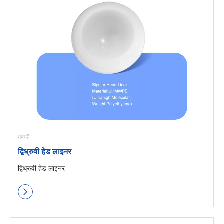
गफ्फी
द्विध्रुवी हेड लाइनर
द्विध्रुवी हेड लाइनर