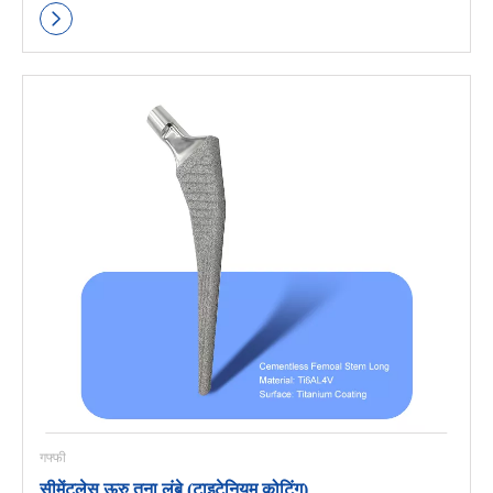
गफ्फी
सीमेंटलेस ऊरु तना लंबे (टाइटेनियम कोटिंग)