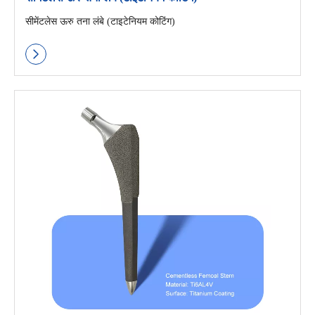
सीमेंटलेस ऊरु तना लंबे (टाइटेनियम कोटिंग)