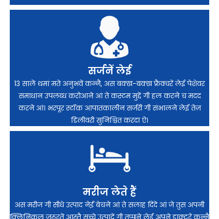
सर्जनें लेई
13 सालें थमां मते अनुभवें कन्नै, अस बक्ख-बक्ख फ्रैक्चरें लेई पेशेवर
समाधान उपलब्ध करोआने आं ते कस्टम मुद्दें गी हल करने च मदद
करने आं। भरपूर स्टॉक आपातकालीन सर्जरी गी संभालने लेई तेज़
डिलीवरी सुनिश्चित करदा ऐ।
मरीज लेते हैं
अस मरीज गी सीधे उत्पाद नेईं बेचने आं ते सलाह दिंदे आं जे तुस अपनी
क्लिनिकल जरूरतें आस्तै सच्चे उत्पादें गी तुप्पने लेई अपने डाक्टरें कन्नै