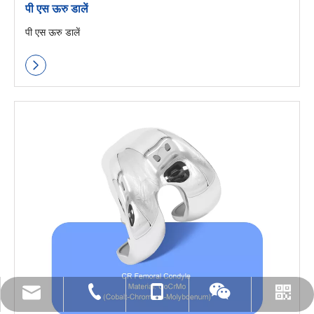
पी एस ऊरु डालें
पी एस ऊरु डालें
गीत @ आर्थोपेडिक-चीन डॉट कॉम
+86-519-85855955 ए
+86- 18112515727 ए
वीचैट करदे हां
व्हाट्सएप